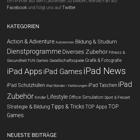
Um immer auf dem Laufenden zu bleiben, werdet Fan auf
Facebook
und folgt uns auf
Twitter
.
KATEGORIEN
Action & Adventure
Bildung & Studium
Autorennen
Dienstprogramme
Diverses Zubehör
Fitness &
Grafik & Fotografie
Gesundheit
Gesellschaftsspiele
FUN Games
iPad News
iPad Apps
iPad Games
iPad
iPad Schutzhüllen
iPad Taschen
iPad Ständer / Halterungen
Zubehör
Lifestyle
Office
Simulation
Kinder
Sport & Freizeit
Strategie & Bildung
Tipps & Tricks
TOP
TOP Apps
Games
NEUESTE BEITRÄGE