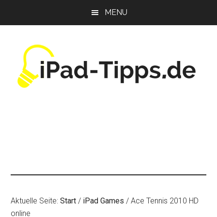
Zum
Zur
Zur
MENU
Inhalt
Seitenspalte
Fußzeile
springen
springen
springen
Aktuelle Seite:
Start
/
iPad Games
/
Ace Tennis 2010 HD
online