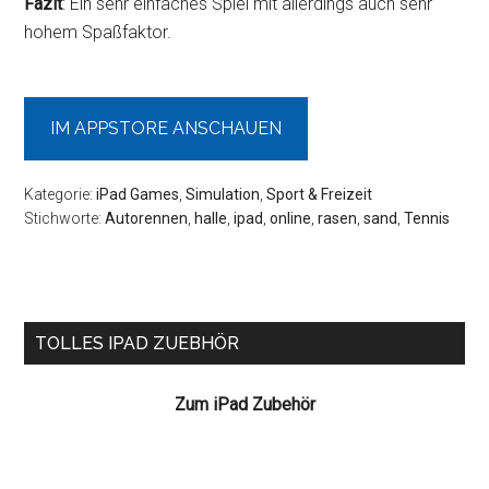
Fazit
: Ein sehr einfaches Spiel mit allerdings auch sehr
hohem Spaßfaktor.
IM APPSTORE ANSCHAUEN
Kategorie:
iPad Games
,
Simulation
,
Sport & Freizeit
Stichworte:
Autorennen
,
halle
,
ipad
,
online
,
rasen
,
sand
,
Tennis
Seitenspalte
TOLLES IPAD ZUEBHÖR
Zum iPad Zubehör