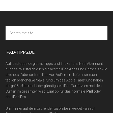
Footer
Search
the
site
...
IPAD-TIPPS.DE
Auf ipad-tipps.de gibt es Tipps und Tricks fürs iPad. Aber nicht
nur das! Wir stellen euch die besten iPad Apps und Games sowie
diverses Zubehör fürs iPad vor. Außerdem liefern wir euch
täglich brandheiße News rund um das Apple Tablet und haben
die größte Übersicht der günstigsten iPad Tarife zum mobilen
Surfen im gesamten Web. Egal ob für das normale
iPad
oder
das
iPad Pro
.
Um immer auf dem Laufenden zu bleiben, werdet Fan auf