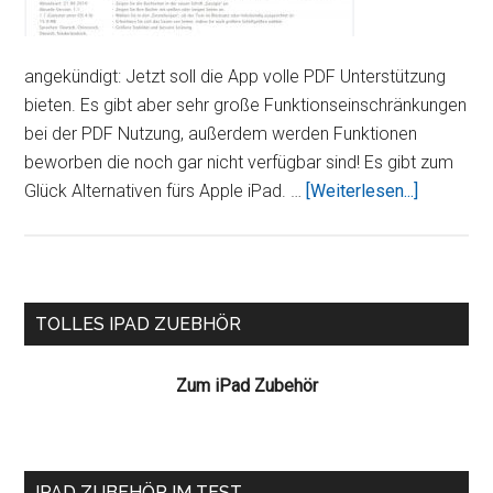
angekündigt: Jetzt soll die App volle PDF Unterstützung
bieten. Es gibt aber sehr große Funktionseinschränkungen
bei der PDF Nutzung, außerdem werden Funktionen
beworben die noch gar nicht verfügbar sind! Es gibt zum
ÜberFing
Glück Alternativen fürs Apple iPad. …
[Weiterlesen...]
weg:
iPad
App
iBooks
Seitenspalte
TOLLES IPAD ZUEBHÖR
nicht
ausgereif
Zum iPad Zubehör
IPAD ZUBEHÖR IM TEST