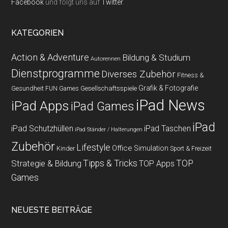
Facebook
und folgt uns auf
Twitter
.
KATEGORIEN
Action & Adventure
Bildung & Studium
Autorennen
Dienstprogramme
Diverses Zubehör
Fitness &
Grafik & Fotografie
Gesundheit
Gesellschaftsspiele
FUN Games
iPad News
iPad Apps
iPad Games
iPad
iPad Schutzhüllen
iPad Taschen
iPad Ständer / Halterungen
Zubehör
Lifestyle
Office
Simulation
Kinder
Sport & Freizeit
Strategie & Bildung
Tipps & Tricks
TOP
TOP Apps
Games
NEUESTE BEITRÄGE