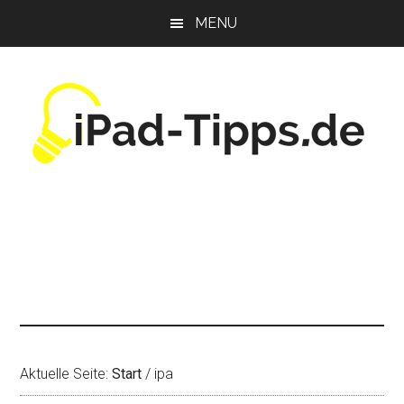
Zum
Zur
Zur
MENU
Inhalt
Seitenspalte
Fußzeile
springen
springen
springen
Aktuelle Seite:
Start
/
ipa