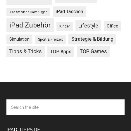
iPad Taschen
iPad Ständer / Halterungen
iPad Zubehör
Lifestyle
Office
Kinder
Strategie & Bildung
Simulation
Sport & Freizeit
Tipps & Tricks
TOP Games
TOP Apps
Footer
Search
the
site
...
IPAD-TIPPS.DE