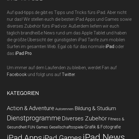
Auf ipad-tipps.de gibt es Tipps und Tricks fürs iPad. Aber nicht
nur das! Wir stellen euch die besten iPad Apps und Games sowie
diverses Zubehör fürs iPad vor. Außerdem liefern wir euch
täglich brandheiße News rund um das Apple Tablet und haben
die größte Übersicht der günstigsten iPad Tarife zum mobilen
Surfen im gesamten Web. Egal ob für das normale
iPad
oder
das
iPad Pro
.
Um immer auf dem Laufenden zu bleiben, werdet Fan auf
Facebook
und folgt uns auf
Twitter
.
KATEGORIEN
Action & Adventure
Bildung & Studium
Autorennen
Dienstprogramme
Diverses Zubehör
Fitness &
Grafik & Fotografie
Gesundheit
Gesellschaftsspiele
FUN Games
iPad News
iPad Apps
iPad Games