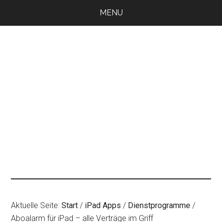
Zum
Zur
Zur
MENU
Inhalt
Seitenspalte
Fußzeile
springen
springen
springen
Aktuelle Seite:
Start
/
iPad Apps
/
Dienstprogramme
/
Aboalarm für iPad – alle Verträge im Griff