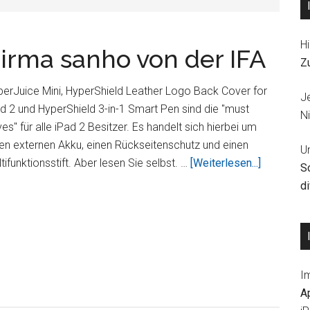
Hi
Firma sanho von der IFA
Z
erJuice Mini, HyperShield Leather Logo Back Cover for
J
d 2 und HyperShield 3-in-1 Smart Pen sind die "must
Ni
es" für alle iPad 2 Besitzer. Es handelt sich hierbei um
en externen Akku, einen Rückseitenschutz und einen
U
ÜberDrei
tifunktionsstift. Aber lesen Sie selbst. …
[Weiterlesen...]
S
Highlights
d
der
Firma
sanho
von
der
I
IFA
A