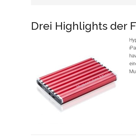
Drei Highlights der 
Hyp
iPa
hav
ein
Mul