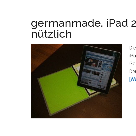
germanmade. iPad 2 C
nützlich
Die
iPa
Ge
Deu
[We