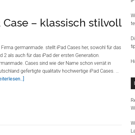
i
Wi
ase – klassisch stilvoll
t
D
ti
 Firma germanmade. stellt iPad Cases her, sowohl für das
d 2 als auch für das iPad der ersten Generation.
H
rmanmade. Cases sind wie der Name schon verrät in
tschland gefertigte qualitativ hochwertige iPad Cases. …
Übergermanmade.
iterlesen...]
iPad
2
R
Case
W
–
klassisch
W
stilvoll
L
nützlich