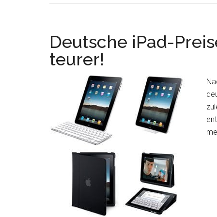
für
die
das
Deutsche iPad-Preis
iPad
teurer!
gut
ist…
Na
für
deu
5
zul
nicht
ent
meh