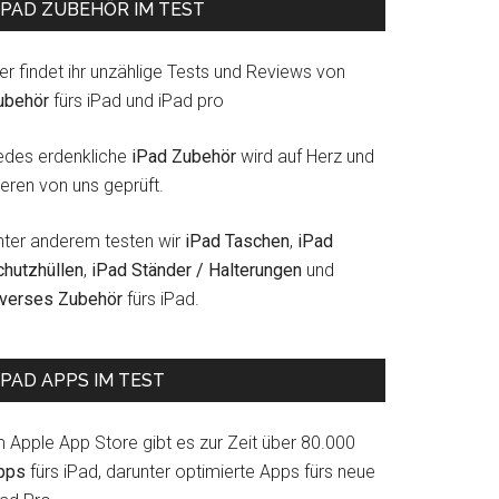
IPAD ZUBEHÖR IM TEST
er findet ihr unzählige Tests und Reviews von
ubehör
fürs iPad und iPad pro
edes erdenkliche
iPad Zubehör
wird auf Herz und
eren von uns geprüft.
nter anderem testen wir
iPad Taschen
,
iPad
chutzhüllen
,
iPad Ständer / Halterungen
und
iverses Zubehör
fürs iPad.
IPAD APPS IM TEST
m Apple App Store gibt es zur Zeit über 80.000
pps
fürs iPad, darunter optimierte Apps fürs neue