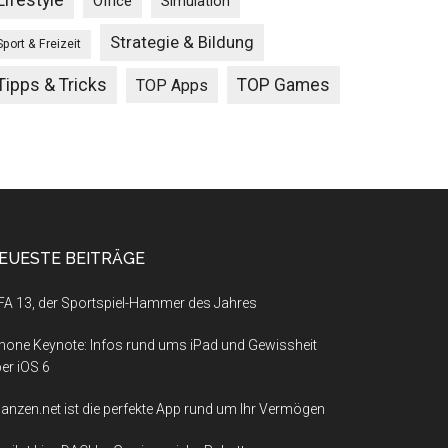
Lifestyle
Office
Simulation
Strategie & Bildung
Sport & Freizeit
Tipps & Tricks
TOP Games
TOP Apps
EUESTE BEITRÄGE
FA 13, der Sportspiel-Hammer des Jahres
hone Keynote: Infos rund ums iPad und Gewissheit
er iOS 6
nanzen.net ist die perfekte App rund um Ihr Vermögen