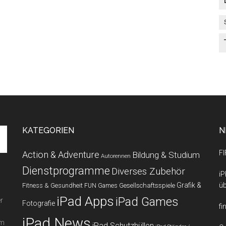
KATEGORIEN
N
FI
Action & Adventure
Bildung & Studium
Autorennen
Dienstprogramme
Diverses Zubehör
iP
Grafik &
üb
Fitness & Gesundheit
Gesellschaftsspiele
FUN Games
iPad Apps
iPad Games
r
Fotografie
fi
iPad News
em
iPad Schutzhüllen