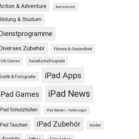
Action & Adventure
Autorennen
Bildung & Studium
Dienstprogramme
Diverses Zubehör
Fitness & Gesundheit
Gesellschaftsspiele
FUN Games
iPad Apps
Grafik & Fotografie
iPad News
iPad Games
iPad Schutzhüllen
iPad Ständer / Halterungen
iPad Zubehör
iPad Taschen
Kinder