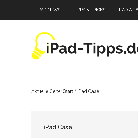
Zum
Zur
Zur
IPAD NEWS
TIPPS & TRICKS
IPAD APP
Inhalt
Seitenspalte
Fußzeile
springen
springen
springen
Aktuelle Seite:
Start
/
iPad Case
iPad Case