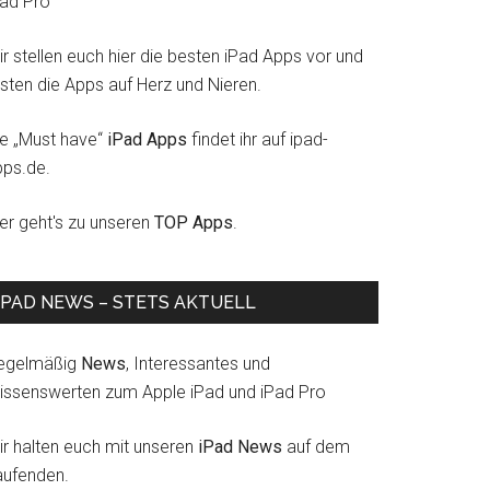
Pad Pro
r stellen euch hier die besten iPad Apps vor und
esten die Apps auf Herz und Nieren.
ie „Must have“
iPad Apps
findet ihr auf ipad-
pps.de.
ier geht's zu unseren
TOP Apps
.
IPAD NEWS – STETS AKTUELL
egelmäßig
News
, Interessantes und
issenswerten zum Apple iPad und iPad Pro
ir halten euch mit unseren
iPad News
auf dem
aufenden.