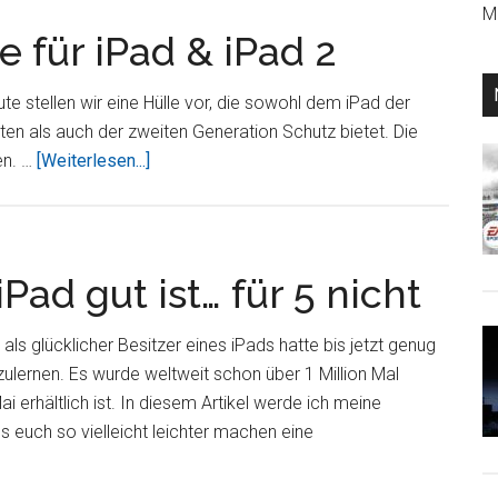
Mi
 für iPad & iPad 2
te stellen wir eine Hülle vor, die sowohl dem iPad der
ten als auch der zweiten Generation Schutz bietet. Die
ÜberBugatti
en. …
[Weiterlesen...]
Neoprenhülle
für
iPad
&
iPad gut ist… für 5 nicht
iPad
2
 als glücklicher Besitzer eines iPads hatte bis jetzt genug
ulernen. Es wurde weltweit schon über 1 Million Mal
i erhältlich ist. In diesem Artikel werde ich meine
 euch so vielleicht leichter machen eine