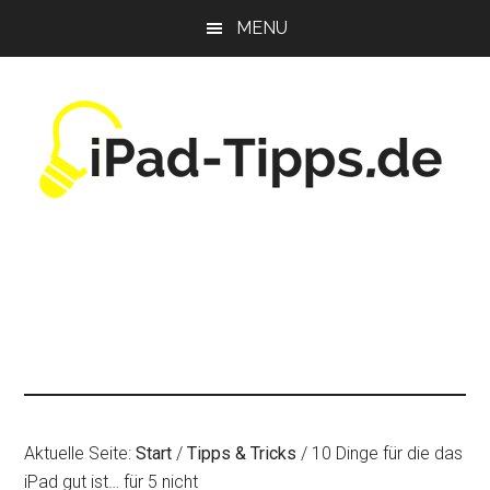
Zum
Zur
Zur
MENU
Inhalt
Seitenspalte
Fußzeile
springen
springen
springen
Aktuelle Seite:
Start
/
Tipps & Tricks
/
10 Dinge für die das
iPad gut ist… für 5 nicht