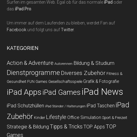
Surfen im gesamten Web. Egal ob für das normale
iPad
oder
das
iPad Pro
.
Um immer auf dem Laufenden zu bleiben, werdet Fan auf
Facebook
und folgt uns auf
Twitter
.
KATEGORIEN
Action & Adventure
Bildung & Studium
Autorennen
Dienstprogramme
Diverses Zubehör
Fitness &
Grafik & Fotografie
Gesundheit
Gesellschaftsspiele
FUN Games
iPad News
iPad Apps
iPad Games
iPad
iPad Schutzhüllen
iPad Taschen
iPad Ständer / Halterungen
Zubehör
Lifestyle
Office
Simulation
Kinder
Sport & Freizeit
Strategie & Bildung
Tipps & Tricks
TOP
TOP Apps
Games