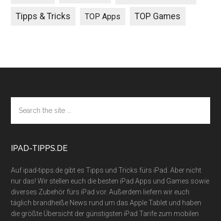
Tipps & Tricks
TOP Games
TOP Apps
Footer
Search
the
site
...
IPAD-TIPPS.DE
Auf ipad-tipps.de gibt es Tipps und Tricks fürs iPad. Aber nicht
nur das! Wir stellen euch die besten iPad Apps und Games sowie
diverses Zubehör fürs iPad vor. Außerdem liefern wir euch
täglich brandheiße News rund um das Apple Tablet und haben
die größte Übersicht der günstigsten iPad Tarife zum mobilen