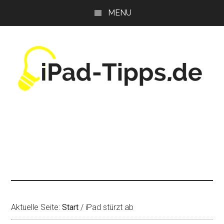
Zum
Zur
Zur
MENU
Inhalt
Seitenspalte
Fußzeile
springen
springen
springen
Aktuelle Seite:
Start
/
iPad stürzt ab