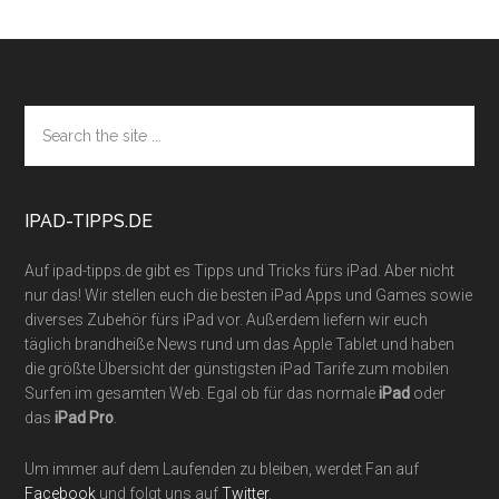
Footer
Search
the
site
...
IPAD-TIPPS.DE
Auf ipad-tipps.de gibt es Tipps und Tricks fürs iPad. Aber nicht
nur das! Wir stellen euch die besten iPad Apps und Games sowie
diverses Zubehör fürs iPad vor. Außerdem liefern wir euch
täglich brandheiße News rund um das Apple Tablet und haben
die größte Übersicht der günstigsten iPad Tarife zum mobilen
Surfen im gesamten Web. Egal ob für das normale
iPad
oder
das
iPad Pro
.
Um immer auf dem Laufenden zu bleiben, werdet Fan auf
Facebook
und folgt uns auf
Twitter
.