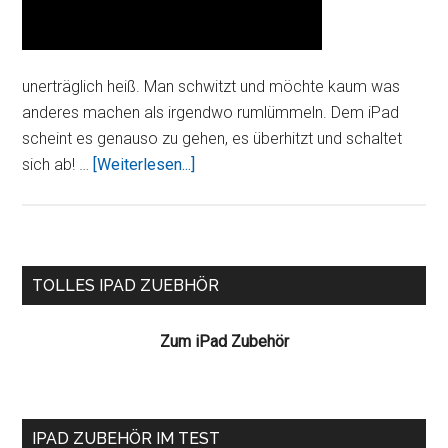
unerträglich heiß. Man schwitzt und möchte kaum was
anderes machen als irgendwo rumlümmeln. Dem iPad
scheint es genauso zu gehen, es überhitzt und schaltet
ÜberSogar
sich ab! …
[Weiterlesen...]
das
iPad
überhitzt!
Seitenspalte
TOLLES IPAD ZUEBHÖR
Zum iPad Zubehör
IPAD ZUBEHÖR IM TEST