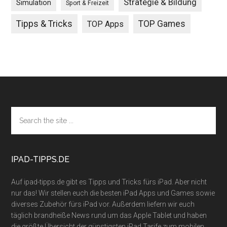
Strategie & Bildung
Simulation
Sport & Freizeit
Tipps & Tricks
TOP Games
TOP Apps
Footer
Search
the
site
...
IPAD-TIPPS.DE
Auf ipad-tipps.de gibt es Tipps und Tricks fürs iPad. Aber nicht
nur das! Wir stellen euch die besten iPad Apps und Games sowie
diverses Zubehör fürs iPad vor. Außerdem liefern wir euch
täglich brandheiße News rund um das Apple Tablet und haben
die größte Übersicht der günstigsten iPad Tarife zum mobilen