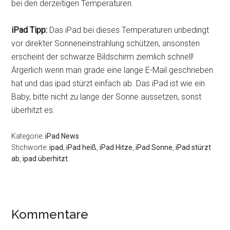
bei den derzeitigen Temperaturen.
iPad Tipp:
Das iPad bei dieses Temperaturen unbedingt
vor direkter Sonneneinstrahlung schützen, ansonsten
erscheint der schwarze Bildschirm ziemlich schnell!
Ärgerlich wenn man grade eine lange E-Mail geschrieben
hat und das ipad stürzt einfach ab. Das iPad ist wie ein
Baby, bitte nicht zu lange der Sonne aussetzen, sonst
überhitzt es.
Kategorie:
iPad News
Stichworte:
ipad
,
iPad heiß
,
iPad Hitze
,
iPad Sonne
,
iPad stürzt
ab
,
ipad überhitzt
Leser-
Kommentare