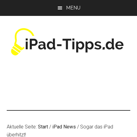
Zum
Zur
Zur
MENU
Inhalt
Seitenspalte
Fußzeile
springen
springen
springen
Aktuelle Seite:
Start
/
iPad News
/
Sogar das iPad
überhitzt!