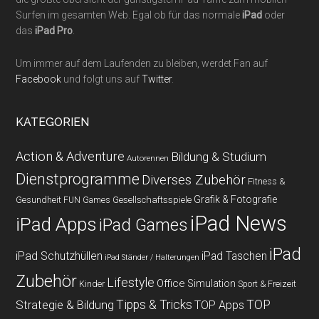
Surfen im gesamten Web. Egal ob für das normale
iPad
oder
das
iPad Pro
.
Um immer auf dem Laufenden zu bleiben, werdet Fan auf
Facebook
und folgt uns auf
Twitter
.
KATEGORIEN
Action & Adventure
Bildung & Studium
Autorennen
Dienstprogramme
Diverses Zubehör
Fitness &
Grafik & Fotografie
Gesundheit
Gesellschaftsspiele
FUN Games
iPad News
iPad Apps
iPad Games
iPad
iPad Schutzhüllen
iPad Taschen
iPad Ständer / Halterungen
Zubehör
Lifestyle
Office
Simulation
Kinder
Sport & Freizeit
Strategie & Bildung
Tipps & Tricks
TOP
TOP Apps