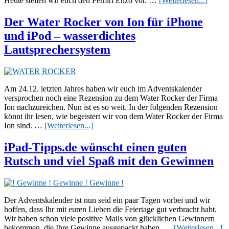
Heute stellen wir euch den Ferrari Enzo vor. …
[Weiterlesen...]
Enzo
von
Der Water Rocker von Ion für iPhone
Silverl
und iPod – wasserdichtes
für
iPad,
Lautsprechersystem
iPhon
und
iPod
Touch
Am 24.12. letzten Jahres haben wir euch im Adventskalender
im
versprochen noch eine Rezension zu dem Water Rocker der Firma
Test
Ion nachzureichen. Nun ist es so weit. In der folgenden Rezension
könnt ihr lesen, wie begeistert wir von dem Water Rocker der Firma
ÜberDer
Ion sind. …
[Weiterlesen...]
Water
Rocker
iPad-Tipps.de wünscht einen guten
von
Rutsch und viel Spaß mit den Gewinnen
Ion
für
iPhone
und
iPod
Der Adventskalender ist nun seid ein paar Tagen vorbei und wir
–
hoffen, dass Ihr mit euren Lieben die Feiertage gut verbracht habt.
wasserdichtes
Wir haben schon viele positive Mails von glücklichen Gewinnern
Lautsprechersystem
Ü
bekommen, die Ihre Gewinne ausgepackt haben. …
[Weiterlesen...]