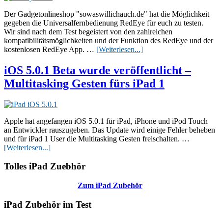
Kamera
zugleich
Der Gadgetonlineshop "sowaswillichauch.de" hat die Möglichkeit
gegeben die Universalfernbedienung RedEye für euch zu testen.
Wir sind nach dem Test begeistert von den zahlreichen
kompatibilitätsmöglichkeiten und der Funktion des RedEye und der
ÜberRedEye
kostenlosen RedEye App. …
[Weiterlesen...]
mini
macht
iOS 5.0.1 Beta wurde veröffentlicht –
iPad,
Multitasking Gesten fürs iPad 1
iPhone
und
iPod
Touch
zur
Apple hat angefangen iOS 5.0.1 für iPad, iPhone und iPod Touch
Universalfernbedienung
an Entwickler rauszugeben. Das Update wird einige Fehler beheben
und für iPad 1 User die Multitasking Gesten freischalten. …
ÜberiOS
[Weiterlesen...]
5.0.1
Beta
Seitenspalte
Tolles iPad Zuebhör
wurde
veröffentlicht
Zum iPad Zubehör
–
Multitasking
iPad Zubehör im Test
Gesten
fürs