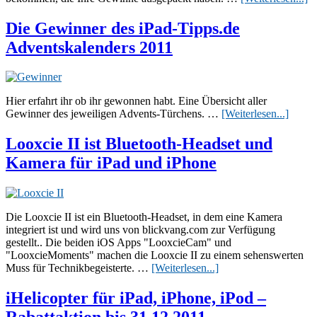
Ti
w
Die Gewinner des iPad-Tipps.de
ei
Adventskalenders 2011
gu
R
u
vi
S
Hier erfahrt ihr ob ihr gewonnen habt. Eine Übersicht aller
mi
ÜberD
Gewinner des jeweiligen Advents-Türchens. …
[Weiterlesen...]
d
Gewin
G
des
Looxcie II ist Bluetooth-Headset und
iPad-
Kamera für iPad und iPhone
Tipps.
Adven
2011
Die Looxcie II ist ein Bluetooth-Headset, in dem eine Kamera
integriert ist und wird uns von blickvang.com zur Verfügung
gestellt.. Die beiden iOS Apps "LooxcieCam" und
"LooxcieMoments" machen die Looxcie II zu einem sehenswerten
ÜberLooxcie
Muss für Technikbegeisterte. …
[Weiterlesen...]
II
ist
iHelicopter für iPad, iPhone, iPod –
Bluetooth-