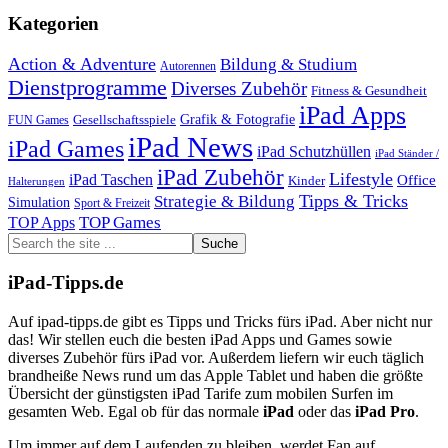
Kategorien
Action & Adventure
Bildung & Studium
Autorennen
Dienstprogramme
Diverses Zubehör
Fitness & Gesundheit
iPad Apps
Grafik & Fotografie
Gesellschaftsspiele
FUN Games
iPad News
iPad Games
iPad Schutzhüllen
iPad Ständer /
iPad Zubehör
Lifestyle
iPad Taschen
Office
Kinder
Halterungen
Tipps & Tricks
Strategie & Bildung
Simulation
Sport & Freizeit
TOP Games
TOP Apps
Footer
Search
the
site
iPad-Tipps.de
...
Auf ipad-tipps.de gibt es Tipps und Tricks fürs iPad. Aber nicht nur
das! Wir stellen euch die besten iPad Apps und Games sowie
diverses Zubehör fürs iPad vor. Außerdem liefern wir euch täglich
brandheiße News rund um das Apple Tablet und haben die größte
Übersicht der günstigsten iPad Tarife zum mobilen Surfen im
gesamten Web. Egal ob für das normale
iPad
oder das
iPad Pro
.
Um immer auf dem Laufenden zu bleiben, werdet Fan auf