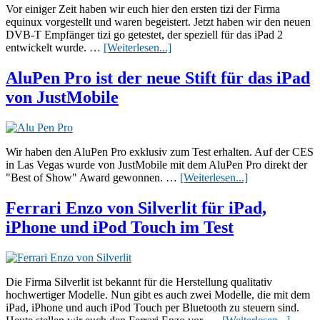
von
Vor einiger Zeit haben wir euch hier den ersten tizi der Firma
Silverlit
equinux vorgestellt und waren begeistert. Jetzt haben wir den neuen
für
DVB-T Empfänger tizi go getestet, der speziell für das iPad 2
iPad,
Übertizi
entwickelt wurde. …
[Weiterlesen...]
iPhone
go
und
–
AluPen Pro ist der neue Stift für das iPad
iPod
der
von JustMobile
Touch
DVB-
T
Empfänger
für
das
Wir haben den AluPen Pro exklusiv zum Test erhalten. Auf der CES
iPad
in Las Vegas wurde von JustMobile mit dem AluPen Pro direkt der
2
ÜberAluPen
"Best of Show" Award gewonnen. …
[Weiterlesen...]
Pro
ist
Ferrari Enzo von Silverlit für iPad,
der
iPhone und iPod Touch im Test
neue
Stift
für
das
iPad
Die Firma Silverlit ist bekannt für die Herstellung qualitativ
von
hochwertiger Modelle. Nun gibt es auch zwei Modelle, die mit dem
JustMobile
iPad, iPhone und auch iPod Touch per Bluetooth zu steuern sind.
ÜberFe