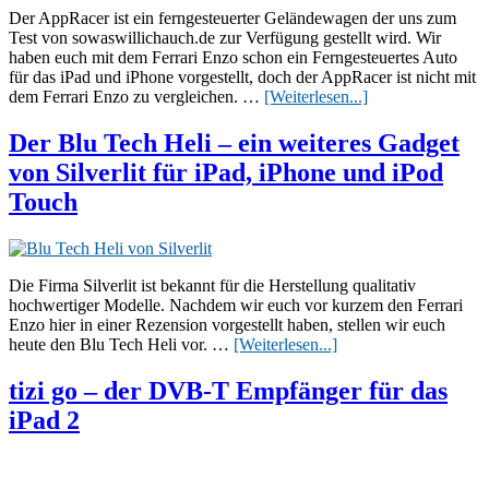
Der AppRacer ist ein ferngesteuerter Geländewagen der uns zum
Test von sowaswillichauch.de zur Verfügung gestellt wird. Wir
haben euch mit dem Ferrari Enzo schon ein Ferngesteuertes Auto
für das iPad und iPhone vorgestellt, doch der AppRacer ist nicht mit
ÜberDer
dem Ferrari Enzo zu vergleichen. …
[Weiterlesen...]
AppRacer
–
Der Blu Tech Heli – ein weiteres Gadget
ein
von Silverlit für iPad, iPhone und iPod
sehenswertes
Gadget
Touch
für
Groß
und
Klein
Die Firma Silverlit ist bekannt für die Herstellung qualitativ
hochwertiger Modelle. Nachdem wir euch vor kurzem den Ferrari
Enzo hier in einer Rezension vorgestellt haben, stellen wir euch
ÜberDer
heute den Blu Tech Heli vor. …
[Weiterlesen...]
Blu
Tech
tizi go – der DVB-T Empfänger für das
Heli
iPad 2
–
ein
weiteres
Gadget