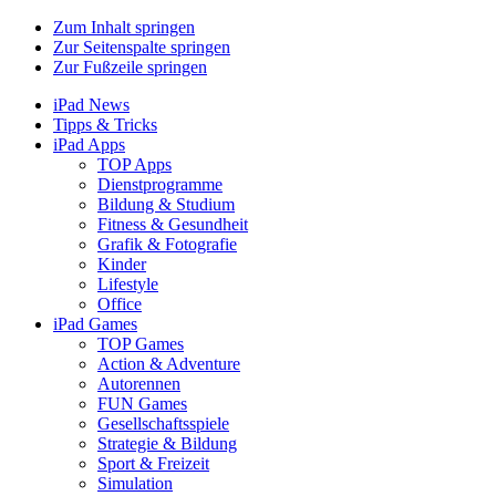
Zum Inhalt springen
Zur Seitenspalte springen
Zur Fußzeile springen
iPad News
Tipps & Tricks
iPad Apps
TOP Apps
Dienstprogramme
Bildung & Studium
Fitness & Gesundheit
Grafik & Fotografie
Kinder
Lifestyle
Office
iPad Games
TOP Games
Action & Adventure
Autorennen
FUN Games
Gesellschaftsspiele
Strategie & Bildung
Sport & Freizeit
Simulation