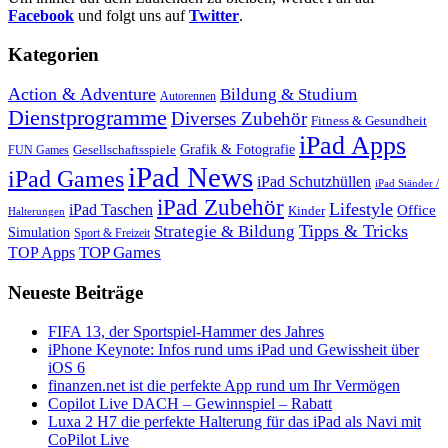
Facebook
und folgt uns auf
Twitter
.
Kategorien
Action & Adventure
Bildung & Studium
Autorennen
Dienstprogramme
Diverses Zubehör
Fitness & Gesundheit
iPad Apps
Grafik & Fotografie
Gesellschaftsspiele
FUN Games
iPad News
iPad Games
iPad Schutzhüllen
iPad Ständer /
iPad Zubehör
Lifestyle
iPad Taschen
Office
Kinder
Halterungen
Tipps & Tricks
Strategie & Bildung
Simulation
Sport & Freizeit
TOP Games
TOP Apps
Neueste Beiträge
FIFA 13, der Sportspiel-Hammer des Jahres
iPhone Keynote: Infos rund ums iPad und Gewissheit über
iOS 6
finanzen.net ist die perfekte App rund um Ihr Vermögen
Copilot Live DACH – Gewinnspiel – Rabatt
Luxa 2 H7 die perfekte Halterung für das iPad als Navi mit
CoPilot Live