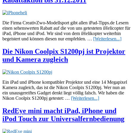
Rabattaktion bis 31.12.2011
Headset
und
Kamera
für
iPad
Die Firma CreativZwo-Modellsport gibt allen iPad-Tipps.de Lesern
und
einen sehenswerten Rabatt auf die von uns getesteten iHelicopter für
iPhone
iPad, iPhone und iPod. Wir sind von dem iHelikopter weiterhin
Überi
begeistert und können diesen nur empfehlen. …
[Weiterlesen...]
für
iPad,
Die Nikon Coolpix S1200pj ist Projektor
iPhon
und Kamera zugleich
iPod
–
Rabatt
bis
31.12
Ein iPad und iPhone kompatibler Projektor und eine 14 Megapixel
Kamera zugleich, das ist die Nikon Coolpix S1200pj. Wer nun an
ein unausgereiftes Gadget denkt liegt völlig falsch. Wir haben die
ÜberDie
Nikon Coolpix S1200pj getestet: …
[Weiterlesen...]
Nikon
Coolpix
RedEye mini macht iPad, iPhone und
S1200pj
iPod Touch zur Universalfernbedienung
ist
Projektor
und