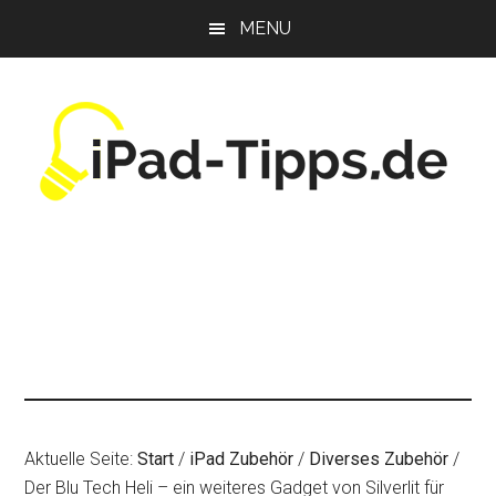
Zum
Zur
Zur
MENU
Inhalt
Seitenspalte
Fußzeile
springen
springen
springen
Aktuelle Seite:
Start
/
iPad Zubehör
/
Diverses Zubehör
/
Der Blu Tech Heli – ein weiteres Gadget von Silverlit für