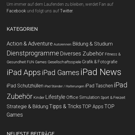
Um immer auf dem Laufenden zu bleiben, werdet Fan auf
Facebook
und folgt uns auf
Twitter
.
KATEGORIEN
Action & Adventure
Bildung & Studium
Autorennen
Dienstprogramme
Diverses Zubehör
Fitness &
Grafik & Fotografie
Gesundheit
Gesellschaftsspiele
FUN Games
iPad News
iPad Apps
iPad Games
iPad
iPad Schutzhüllen
iPad Taschen
iPad Ständer / Halterungen
Zubehör
Lifestyle
Office
Simulation
Kinder
Sport & Freizeit
Strategie & Bildung
Tipps & Tricks
TOP
TOP Apps
Games
NEUESTE BEITRÄGE