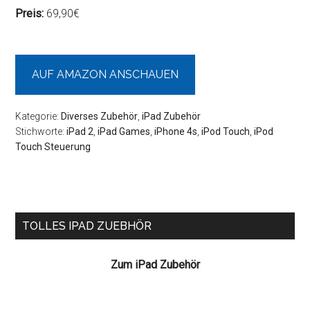
Preis:
69,90€
AUF AMAZON ANSCHAUEN
Kategorie:
Diverses Zubehör
,
iPad Zubehör
Stichworte:
iPad 2
,
iPad Games
,
iPhone 4s
,
iPod Touch
,
iPod
Touch Steuerung
Seitenspalte
TOLLES IPAD ZUEBHÖR
Zum iPad Zubehör