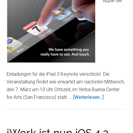
Apple die
Einladungen für die iPad 3 Keynote verschickt. Die
Veranstaltung findet wie erwartet am nächsten Mittwoch,
den 7. März um 10 Uhr Ortszeit, im Yerba Buena Center
ÜberOffiziell:
for Arts (San Francisco) statt. …
[Weiterlesen...]
Apple
lädt
am
7.
iWork ist nun iOS 4.2