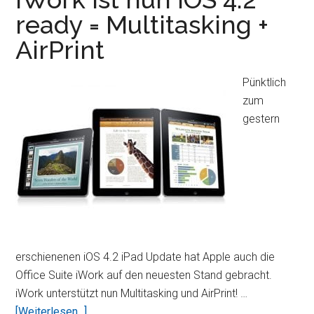
März
ready = Multitasking +
zum
AirPrint
iPad
3
Event
Pünktlich
ein
zum
gestern
erschienenen iOS 4.2 iPad Update hat Apple auch die
Office Suite iWork auf den neuesten Stand gebracht.
iWork unterstützt nun Multitasking und AirPrint! …
ÜberiWork
[Weiterlesen...]