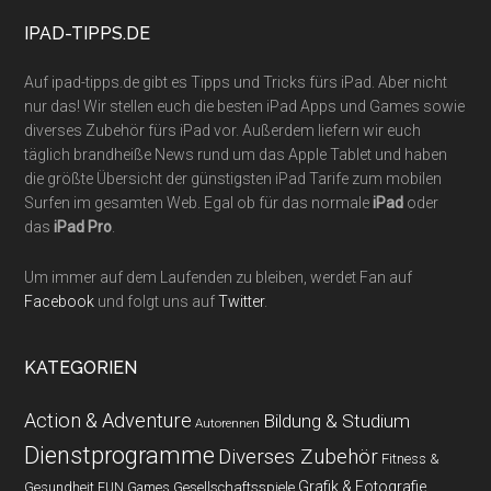
...
IPAD-TIPPS.DE
Auf ipad-tipps.de gibt es Tipps und Tricks fürs iPad. Aber nicht
nur das! Wir stellen euch die besten iPad Apps und Games sowie
diverses Zubehör fürs iPad vor. Außerdem liefern wir euch
täglich brandheiße News rund um das Apple Tablet und haben
die größte Übersicht der günstigsten iPad Tarife zum mobilen
Surfen im gesamten Web. Egal ob für das normale
iPad
oder
das
iPad Pro
.
Um immer auf dem Laufenden zu bleiben, werdet Fan auf
Facebook
und folgt uns auf
Twitter
.
KATEGORIEN
Action & Adventure
Bildung & Studium
Autorennen
Dienstprogramme
Diverses Zubehör
Fitness &
Grafik & Fotografie
Gesundheit
Gesellschaftsspiele
FUN Games