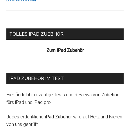
ist
nun
iOS
4.2
Seitenspalte
TOLLES IPAD ZUEBHÖR
ready
=
Zum iPad Zubehör
Multitasking
+
AirPrint
IPAD ZUBEHÖR IM TEST
Hier findet ihr unzählige Tests und Reviews von
Zubehör
fürs iPad und iPad pro
Jedes erdenkliche
iPad Zubehör
wird auf Herz und Nieren
von uns geprüft.