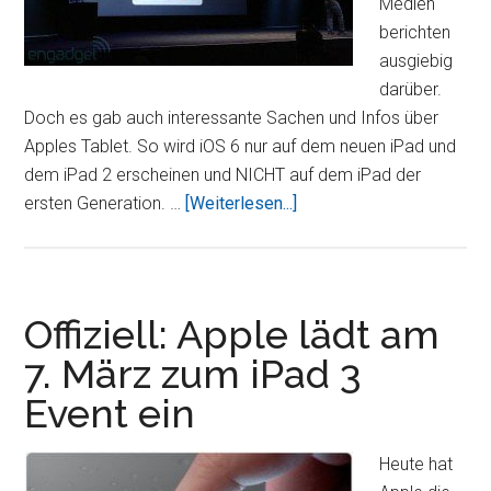
Medien
berichten
ausgiebig
darüber.
Doch es gab auch interessante Sachen und Infos über
Apples Tablet. So wird iOS 6 nur auf dem neuen iPad und
dem iPad 2 erscheinen und NICHT auf dem iPad der
ÜberiPhone
ersten Generation. …
[Weiterlesen...]
Keynote:
Infos
rund
ums
Offiziell: Apple lädt am
iPad
7. März zum iPad 3
und
Event ein
Gewissheit
über
iOS
Heute hat
6