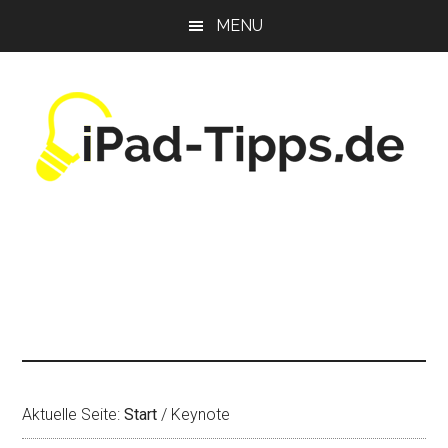
Zum
Zur
Zur
MENU
Inhalt
Seitenspalte
Fußzeile
springen
springen
springen
Aktuelle Seite:
Start
/
Keynote