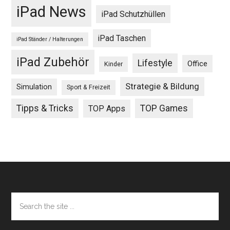
iPad News
iPad Schutzhüllen
iPad Taschen
iPad Ständer / Halterungen
iPad Zubehör
Lifestyle
Office
Kinder
Strategie & Bildung
Simulation
Sport & Freizeit
Tipps & Tricks
TOP Games
TOP Apps
Footer
Search
the
site