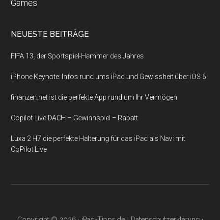
Games
NEUESTE BEITRÄGE
FIFA 13, der Sportspiel-Hammer des Jahres
iPhone Keynote: Infos rund ums iPad und Gewissheit über iOS 6
finanzen.net ist die perfekte App rund um Ihr Vermögen
Copilot Live DACH – Gewinnspiel – Rabatt
Luxa 2 H7 die perfekte Halterung für das iPad als Navi mit
CoPilot Live
Copyright © 2026 ·
iPad-Tipps.de
|
Datenschutzerklärung
·