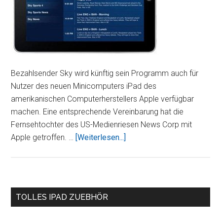
Bezahlsender Sky wird künftig sein Programm auch für
Nutzer des neuen Minicomputers iPad des
amerikanischen Computerherstellers Apple verfügbar
machen. Eine entsprechende Vereinbarung hat die
Fernsehtochter des US-Medienriesen News Corp mit
ÜberSky
Apple getroffen. …
[Weiterlesen...]
sendet
über
iPad
Seitenspalte
TOLLES IPAD ZUEBHÖR