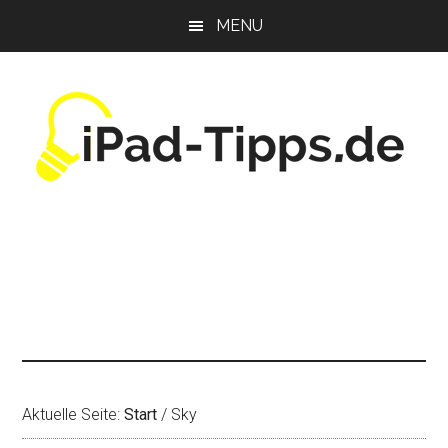
Zum
Zur
Zur
MENU
Inhalt
Seitenspalte
Fußzeile
springen
springen
springen
Aktuelle Seite:
Start
/
Sky