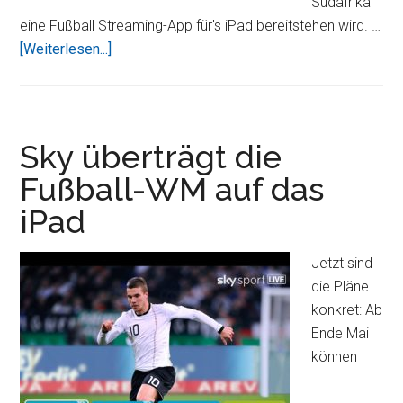
Südafrika
eine Fußball Streaming-App für's iPad bereitstehen wird. …
ÜberFußball
[Weiterlesen...]
WM
2010
auf
dem
Sky überträgt die
iPad
Fußball-WM auf das
iPad
Jetzt sind
die Pläne
konkret: Ab
Ende Mai
können