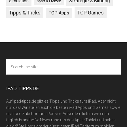
Strategie & Bildung
Simulation
Sport & Freizeit
Tipps & Tricks
TOP Games
TOP Apps
Footer
Search
the
site
...
IPAD-TIPPS.DE
Auf ipad-tipps.de gibt es Tipps und Tricks fürs iPad. Aber nicht
nur das! Wir stellen euch die besten iPad Apps und Games sowie
diverses Zubehör fürs iPad vor. Außerdem liefern wir euch
täglich brandheiße News rund um das Apple Tablet und haben
die größte Übersicht der günstigsten iPad Tarife zum mobilen