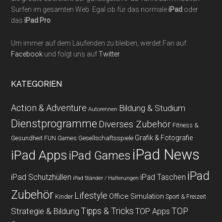
Surfen im gesamten Web. Egal ob für das normale
iPad
oder
das
iPad Pro
.
Um immer auf dem Laufenden zu bleiben, werdet Fan auf
Facebook
und folgt uns auf
Twitter
.
KATEGORIEN
Action & Adventure
Bildung & Studium
Autorennen
Dienstprogramme
Diverses Zubehör
Fitness &
Grafik & Fotografie
Gesundheit
Gesellschaftsspiele
FUN Games
iPad News
iPad Apps
iPad Games
iPad
iPad Schutzhüllen
iPad Taschen
iPad Ständer / Halterungen
Zubehör
Lifestyle
Office
Simulation
Kinder
Sport & Freizeit
Strategie & Bildung
Tipps & Tricks
TOP
TOP Apps