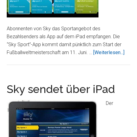
Abonnenten von Sky das Sportangebot des
Bezahlsenders als App auf dem iPad empfangen. Die
“Sky Sport”-App kommt damit pünktlich zum Start der
Über
Fußballweltmeisterschaft am 11. Juni. …
[Weiterlesen...]
übert
die
Fußba
WM
Sky sendet über iPad
auf
das
Der
iPad