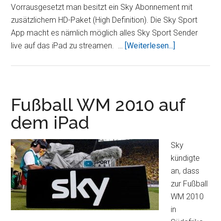
Vorrausgesetzt man besitzt ein Sky Abonnement mit
zusätzlichem HD-Paket (High Definition). Die Sky Sport
App macht es nämlich möglich alles Sky Sport Sender
ÜberMit
live auf das iPad zu streamen. …
[Weiterlesen...]
Sky
die
Bundesliga
kostenlos
Fußball WM 2010 auf
auf
dem iPad
dem
iPad
Sky
erleben
kündigte
an, dass
zur Fußball
WM 2010
in