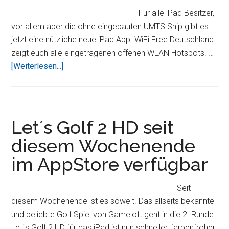
aufs
Für alle iPad Besitzer,
iPad
vor allem aber die ohne eingebauten UMTS Ship gibt es
übertragen
jetzt eine nützliche neue iPad App. WiFi Free Deutschland
zeigt euch alle eingetragenen offenen WLAN Hotspots. …
ÜberWiFi
[Weiterlesen...]
Free
Deutschland
–
offene
Let´s Golf 2 HD seit
WLAN
diesem Wochenende
Netzwerke
im AppStore verfügbar
in
ganz
Deutschland
Seit
diesem Wochenende ist es soweit. Das allseits bekannte
und beliebte Golf Spiel von Gameloft geht in die 2. Runde.
Let´s Golf 2 HD für das iPad ist nun schneller, farbenfroher