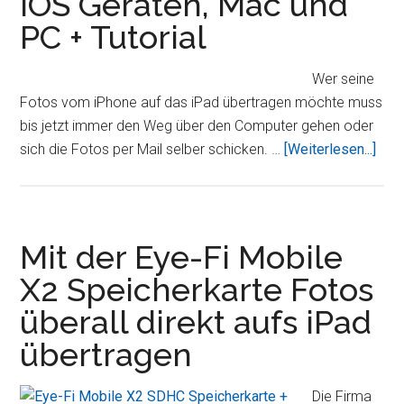
iOS Geräten, Mac und
aufs
PC + Tutorial
iPad
(GEWINNSPIEL-
Wer seine
UPDATE)
Fotos vom iPhone auf das iPad übertragen möchte muss
bis jetzt immer den Weg über den Computer gehen oder
Übe
sich die Fotos per Mail selber schicken. …
[Weiterlesen...]
Einf
Fot
und
Vid
Mit der Eye-Fi Mobile
Sync
X2 Speicherkarte Fotos
unte
überall direkt aufs iPad
iOS
Gerä
übertragen
Mac
und
Die Firma