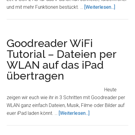
ÜberLet
und mit mehr Funktionen bestückt. …
[Weiterlesen...]
´s
Golf
2
HD
Goodreader WiFi
seit
Tutorial – Dateien per
diesem
WLAN auf das iPad
Wochene
im
übertragen
AppStore
verfügba
Heute
zeigen wir euch wie ihr in 3 Schritten mit Goodreader per
WLAN ganz einfach Dateien, Musik, Filme oder Bilder auf
ÜberGoodreader
euer iPad laden könnt. …
[Weiterlesen...]
WiFi
Tutorial