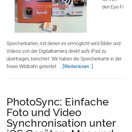
den Eye-Fi
Speicherkarten, mit denen es ermöglicht wird Bilder und
Videos von der Digitalkamera direkt aufs iPad zu
übertragen, berichtet. Wir haben die Speicherkarte in der
ÜberEye-
freien Wildbahn getestet. …
[Weiterlesen...]
Fi:
Fotos
und
Videos
PhotoSync: Einfache
von
Foto und Video
der
Synchronisation unter
Kamera
drahtlos