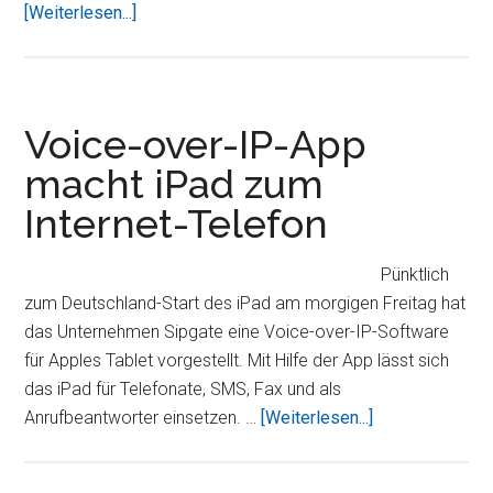
ÜberTipps
[Weiterlesen...]
für
die
Tarifsuche
Voice-over-IP-App
macht iPad zum
Internet-Telefon
Pünktlich
zum Deutschland-Start des iPad am morgigen Freitag hat
das Unternehmen Sipgate eine Voice-over-IP-Software
für Apples Tablet vorgestellt. Mit Hilfe der App lässt sich
das iPad für Telefonate, SMS, Fax und als
ÜberVoice-
Anrufbeantworter einsetzen. …
[Weiterlesen...]
over-
IP-