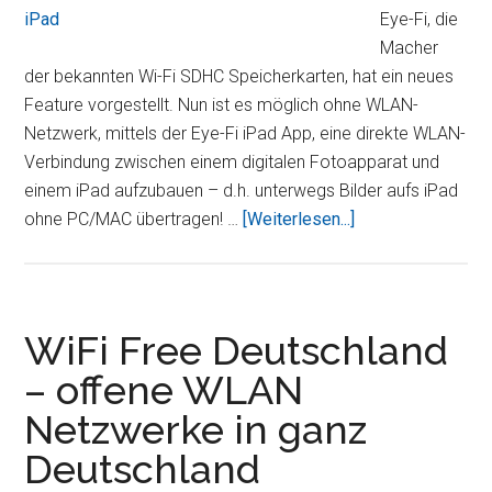
PC
Eye-Fi, die
+
Macher
Tuto
der bekannten Wi-Fi SDHC Speicherkarten, hat ein neues
Feature vorgestellt. Nun ist es möglich ohne WLAN-
Netzwerk, mittels der Eye-Fi iPad App, eine direkte WLAN-
Verbindung zwischen einem digitalen Fotoapparat und
einem iPad aufzubauen – d.h. unterwegs Bilder aufs iPad
ÜberMit
ohne PC/MAC übertragen! …
[Weiterlesen...]
der
Eye-
Fi
Mobile
WiFi Free Deutschland
X2
– offene WLAN
Speicherkarte
Netzwerke in ganz
Fotos
überall
Deutschland
direkt