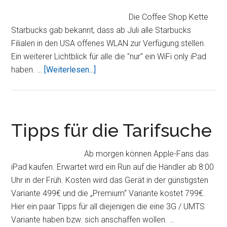
Die Coffee Shop Kette
Starbucks gab bekannt, dass ab Juli alle Starbucks
Filialen in den USA offenes WLAN zur Verfügung stellen.
Ein weiterer Lichtblick für alle die "nur" ein WiFi only iPad
ÜberOffenes
haben. …
[Weiterlesen...]
WLAN
bei
Starbucks
für
Tipps für die Tarifsuche
iPad
Besitzer
Ab morgen können Apple-Fans das
iPad kaufen. Erwartet wird ein Run auf die Händler ab 8:00
Uhr in der Früh. Kosten wird das Gerät in der günstigsten
Variante 499€ und die „Premium“ Variante kostet 799€.
Hier ein paar Tipps für all diejenigen die eine 3G / UMTS
Variante haben bzw. sich anschaffen wollen. …