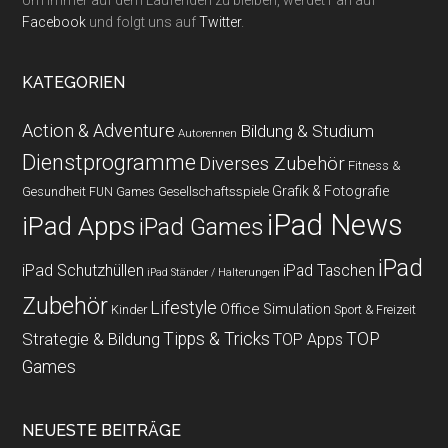
Um immer auf dem Laufenden zu bleiben, werdet Fan auf
Facebook
und folgt uns auf
Twitter
.
KATEGORIEN
Action & Adventure
Bildung & Studium
Autorennen
Dienstprogramme
Diverses Zubehör
Fitness &
Grafik & Fotografie
Gesundheit
Gesellschaftsspiele
FUN Games
iPad News
iPad Apps
iPad Games
iPad
iPad Schutzhüllen
iPad Taschen
iPad Ständer / Halterungen
Zubehör
Lifestyle
Office
Simulation
Kinder
Sport & Freizeit
Strategie & Bildung
Tipps & Tricks
TOP
TOP Apps
Games
NEUESTE BEITRÄGE