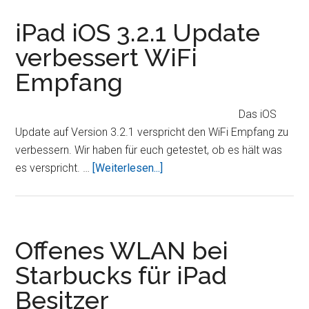
–
Dateien
iPad iOS 3.2.1 Update
per
verbessert WiFi
WLAN
Empfang
auf
das
iPad
Das iOS
übertragen
Update auf Version 3.2.1 verspricht den WiFi Empfang zu
verbessern. Wir haben für euch getestet, ob es hält was
ÜberiPad
es verspricht. …
[Weiterlesen...]
iOS
3.2.1
Update
verbessert
Offenes WLAN bei
WiFi
Starbucks für iPad
Empfang
Besitzer