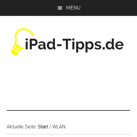
Zum
Zur
Zur
MENU
Inhalt
Seitenspalte
Fußzeile
springen
springen
springen
Aktuelle Seite:
Start
/
WLAN