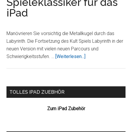
Spieleklassiker für das
iPad
Manövrieren Sie vorsichtig die Metallkugel durch das
Labyrinth. Die Fortsetzung des Kult Spiels Labyrinth in der
neuen Version mit vielen neuen Parcours und
ÜberLabyrinth
Schwierigkeitsstufen. …
[Weiterlesen...]
2
HD
–
Der
Seitenspalte
TOLLES IPAD ZUEBHÖR
Spieleklassiker
für
Zum iPad Zubehör
das
iPad