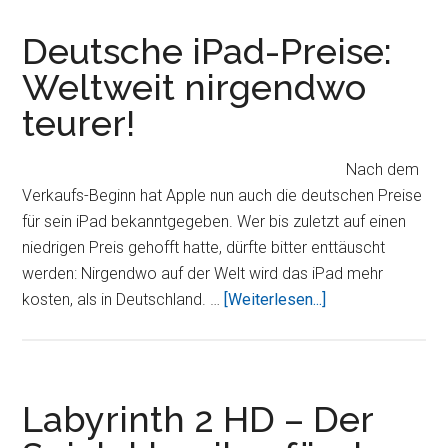
App
macht
Deutsche iPad-Preise:
iPad
Weltweit nirgendwo
zum
teurer!
Internet-
Telefon
Nach dem
Verkaufs-Beginn hat Apple nun auch die deutschen Preise
für sein iPad bekanntgegeben. Wer bis zuletzt auf einen
niedrigen Preis gehofft hatte, dürfte bitter enttäuscht
werden: Nirgendwo auf der Welt wird das iPad mehr
ÜberDeutsche
kosten, als in Deutschland. …
[Weiterlesen...]
iPad-
Preise:
Weltweit
nirgendwo
Labyrinth 2 HD – Der
teurer!