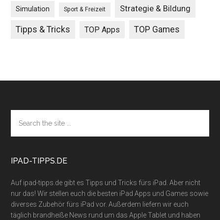
Strategie & Bildung
Simulation
Sport & Freizeit
Tipps & Tricks
TOP Games
TOP Apps
Footer
Search
the
site
...
IPAD-TIPPS.DE
Auf ipad-tipps.de gibt es Tipps und Tricks fürs iPad. Aber nicht
nur das! Wir stellen euch die besten iPad Apps und Games sowie
diverses Zubehör fürs iPad vor. Außerdem liefern wir euch
täglich brandheiße News rund um das Apple Tablet und haben