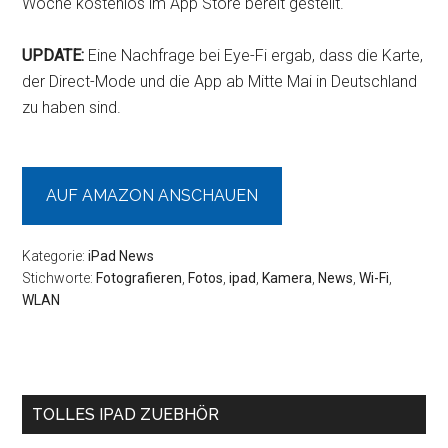
Woche kostenlos im App Store bereit gestellt.
UPDATE:
Eine Nachfrage bei Eye-Fi ergab, dass die Karte,
der Direct-Mode und die App ab Mitte Mai in Deutschland
zu haben sind.
AUF AMAZON ANSCHAUEN
Kategorie:
iPad News
Stichworte:
Fotografieren
,
Fotos
,
ipad
,
Kamera
,
News
,
Wi-Fi
,
WLAN
Seitenspalte
TOLLES IPAD ZUEBHÖR