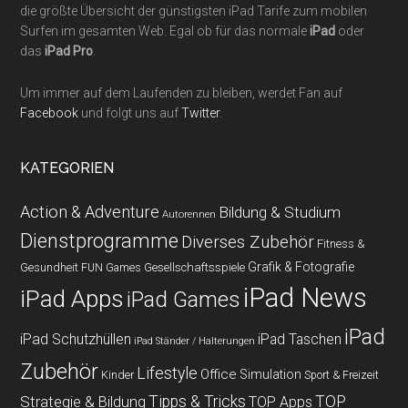
die größte Übersicht der günstigsten iPad Tarife zum mobilen
Surfen im gesamten Web. Egal ob für das normale
iPad
oder
das
iPad Pro
.
Um immer auf dem Laufenden zu bleiben, werdet Fan auf
Facebook
und folgt uns auf
Twitter
.
KATEGORIEN
Action & Adventure
Bildung & Studium
Autorennen
Dienstprogramme
Diverses Zubehör
Fitness &
Grafik & Fotografie
Gesundheit
Gesellschaftsspiele
FUN Games
iPad News
iPad Apps
iPad Games
iPad
iPad Schutzhüllen
iPad Taschen
iPad Ständer / Halterungen
Zubehör
Lifestyle
Office
Simulation
Kinder
Sport & Freizeit
Strategie & Bildung
Tipps & Tricks
TOP
TOP Apps