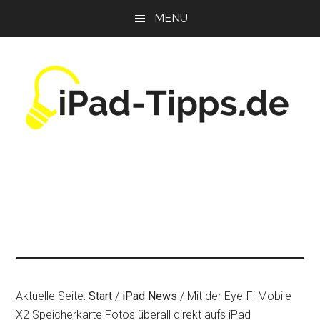
Zum
Zur
Zur
MENU
Inhalt
Seitenspalte
Fußzeile
springen
springen
springen
Aktuelle Seite:
Start
/
iPad News
/
Mit der Eye-Fi Mobile
X2 Speicherkarte Fotos überall direkt aufs iPad