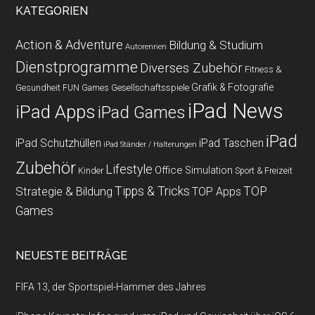
KATEGORIEN
Action & Adventure
Bildung & Studium
Autorennen
Dienstprogramme
Diverses Zubehör
Fitness &
Grafik & Fotografie
Gesundheit
Gesellschaftsspiele
FUN Games
iPad News
iPad Apps
iPad Games
iPad
iPad Schutzhüllen
iPad Taschen
iPad Ständer / Halterungen
Zubehör
Lifestyle
Office
Simulation
Kinder
Sport & Freizeit
Strategie & Bildung
Tipps & Tricks
TOP
TOP Apps
Games
NEUESTE BEITRÄGE
FIFA 13, der Sportspiel-Hammer des Jahres