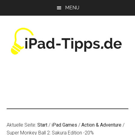
Zum
Zur
Zur
MENU
Inhalt
Seitenspalte
Fußzeile
springen
springen
springen
Aktuelle Seite:
Start
/
iPad Games
/
Action & Adventure
/
Super Monkey Ball 2: Sakura Edition -20%