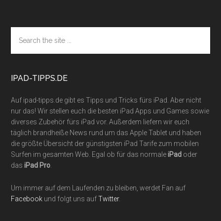
Footer
Search
the
site
...
IPAD-TIPPS.DE
Auf ipad-tipps.de gibt es Tipps und Tricks fürs iPad. Aber nicht
nur das! Wir stellen euch die besten iPad Apps und Games sowie
diverses Zubehör fürs iPad vor. Außerdem liefern wir euch
täglich brandheiße News rund um das Apple Tablet und haben
die größte Übersicht der günstigsten iPad Tarife zum mobilen
Surfen im gesamten Web. Egal ob für das normale
iPad
oder
das
iPad Pro
.
Um immer auf dem Laufenden zu bleiben, werdet Fan auf
Facebook
und folgt uns auf
Twitter
.