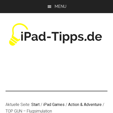
Zum
Zur
Zur
MENU
Inhalt
Seitenspalte
Fußzeile
springen
springen
springen
Aktuelle Seite:
Start
/
iPad Games
/
Action & Adventure
/
TOP GUN – Flugsimulation