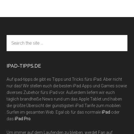
Footer
Search
the
site
...
IPAD-TIPPS.DE
Auf ipad-tipps.de gibt es Tipps und Tricks fürs iPad. Aber nicht
nur das! Wir stellen euch die besten iPad Apps und Games sowie
diverses Zubehör fürs iPad vor. Außerdem liefern wir euch
täglich brandheiße News rund um das Apple Tablet und haben
die größte Übersicht der günstigsten iPad Tarife zum mobilen
Surfen im gesamten Web. Egal ob für das normale
iPad
oder
das
iPad Pro
.
Um immer auf dem Laufenden zu bleiben, werdet Fan auf