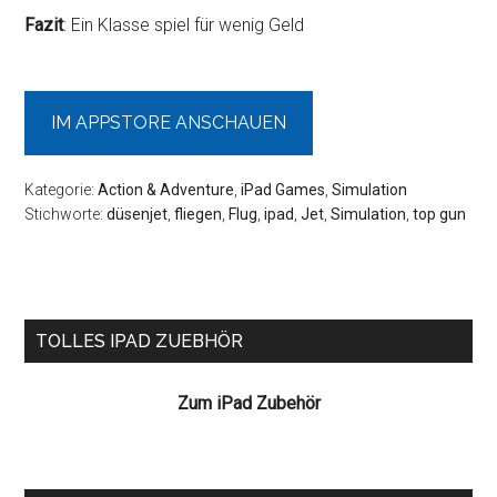
Fazit
: Ein Klasse spiel für wenig Geld
IM APPSTORE ANSCHAUEN
Kategorie:
Action & Adventure
,
iPad Games
,
Simulation
Stichworte:
düsenjet
,
fliegen
,
Flug
,
ipad
,
Jet
,
Simulation
,
top gun
Seitenspalte
TOLLES IPAD ZUEBHÖR
Zum iPad Zubehör