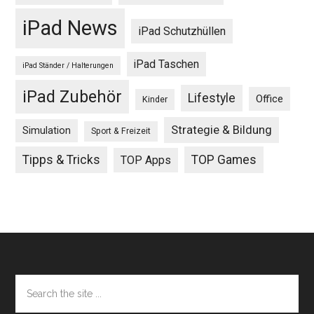
iPad News
iPad Schutzhüllen
iPad Taschen
iPad Ständer / Halterungen
iPad Zubehör
Lifestyle
Office
Kinder
Strategie & Bildung
Simulation
Sport & Freizeit
Tipps & Tricks
TOP Games
TOP Apps
Footer
Search
the
site