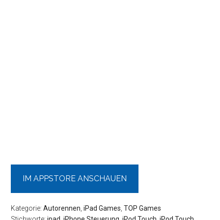
IM APPSTORE ANSCHAUEN
Kategorie:
Autorennen
,
iPad Games
,
TOP Games
Stichworte:
ipad
,
iPhone Steuerung
,
iPod Touch
,
iPod Touch