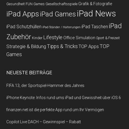
Grafik & Fotografie
Gesundheit
Gesellschaftsspiele
FUN Games
iPad News
iPad Apps
iPad Games
iPad
iPad Schutzhüllen
iPad Taschen
iPad Ständer / Halterungen
Zubehör
Lifestyle
Office
Simulation
Kinder
Sport & Freizeit
Strategie & Bildung
Tipps & Tricks
TOP
TOP Apps
Games
NEUESTE BEITRÄGE
FIFA 13, der Sportspiel-Hammer des Jahres
iPhone Keynote: Infos rund ums iPad und Gewissheit über iOS 6
finanzen.net ist die perfekte App rund um Ihr Vermögen
Copilot Live DACH – Gewinnspiel – Rabatt