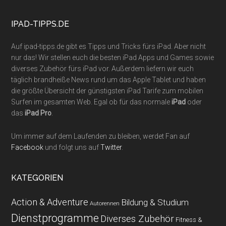
...
IPAD-TIPPS.DE
Auf ipad-tipps.de gibt es Tipps und Tricks fürs iPad. Aber nicht
nur das! Wir stellen euch die besten iPad Apps und Games sowie
diverses Zubehör fürs iPad vor. Außerdem liefern wir euch
täglich brandheiße News rund um das Apple Tablet und haben
die größte Übersicht der günstigsten iPad Tarife zum mobilen
Surfen im gesamten Web. Egal ob für das normale
iPad
oder
das
iPad Pro
.
Um immer auf dem Laufenden zu bleiben, werdet Fan auf
Facebook
und folgt uns auf
Twitter
.
KATEGORIEN
Action & Adventure
Bildung & Studium
Autorennen
Dienstprogramme
Diverses Zubehör
Fitness &