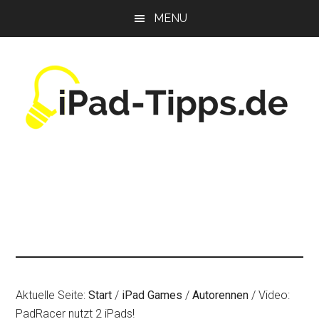
Zum
Zur
Zur
MENU
Inhalt
Seitenspalte
Fußzeile
springen
springen
springen
Aktuelle Seite:
Start
/
iPad Games
/
Autorennen
/
Video:
PadRacer nutzt 2 iPads!