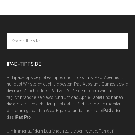
Footer
Search
the
site
...
IPAD-TIPPS.DE
Auf ipad-tipps.de gibt es Tipps und Tricks fürs iPad. Aber nicht
nur das! Wir stellen euch die besten iPad Apps und Games sowie
diverses Zubehör fürs iPad vor. Außerdem liefern wir euch
täglich brandheiße News rund um das Apple Tablet und haben
die größte Übersicht der günstigsten iPad Tarife zum mobilen
Surfen im gesamten Web. Egal ob für das normale
iPad
oder
das
iPad Pro
.
Um immer auf dem Laufenden zu bleiben, werdet Fan auf