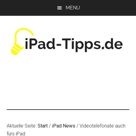
Zum
Zur
Zur
MENU
Inhalt
Seitenspalte
Fußzeile
springen
springen
springen
Aktuelle Seite:
Start
/
iPad News
/
Videotelefonate auch
fürs iPad