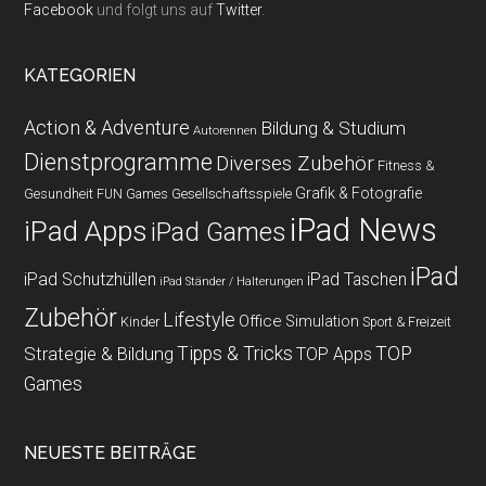
Facebook
und folgt uns auf
Twitter
.
KATEGORIEN
Action & Adventure
Bildung & Studium
Autorennen
Dienstprogramme
Diverses Zubehör
Fitness &
Grafik & Fotografie
Gesundheit
Gesellschaftsspiele
FUN Games
iPad News
iPad Apps
iPad Games
iPad
iPad Schutzhüllen
iPad Taschen
iPad Ständer / Halterungen
Zubehör
Lifestyle
Office
Simulation
Kinder
Sport & Freizeit
Strategie & Bildung
Tipps & Tricks
TOP
TOP Apps
Games
NEUESTE BEITRÄGE