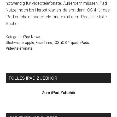
notwendig für Videotelefonate. Außerdem müssen iPad
Nutzer noch bis Herbst warten, da erst dann iOS 4 für das
iPad erscheint. Videotelefonate mit dem iPad, eine tolle
Sache!
Kategorie:
iPad News
Stichworte:
apple
,
FaceTime
,
iOS
,
iOS 4
,
ipad
,
iPads
,
Videotelefonate
Seitenspalte
TOLLES IPAD ZUEBHÖR
Zum iPad Zubehör