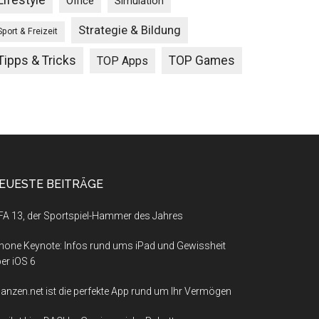
Lifestyle
Office
Simulation
Strategie & Bildung
Sport & Freizeit
Tipps & Tricks
TOP Games
TOP Apps
EUESTE BEITRÄGE
FA 13, der Sportspiel-Hammer des Jahres
hone Keynote: Infos rund ums iPad und Gewissheit
er iOS 6
nanzen.net ist die perfekte App rund um Ihr Vermögen