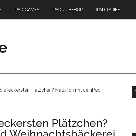
S
IPAD GAMES
IPAD ZUBEHÖR
IPAD TARIFE
S
ie leckersten Plätzchen? Natürlich mit der iPad
eckersten Plätzchen?
Pad Weihnachtsbäckerei