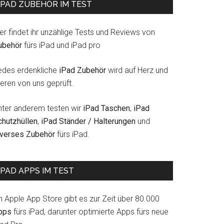
IPAD ZUBEHÖR IM TEST
er findet ihr unzählige Tests und Reviews von
ubehör
fürs iPad und iPad pro
edes erdenkliche
iPad Zubehör
wird auf Herz und
eren von uns geprüft.
nter anderem testen wir
iPad Taschen
,
iPad
chutzhüllen
,
iPad Ständer / Halterungen
und
iverses Zubehör
fürs iPad.
IPAD APPS IM TEST
m Apple App Store gibt es zur Zeit über 80.000
pps
fürs iPad, darunter optimierte Apps fürs neue