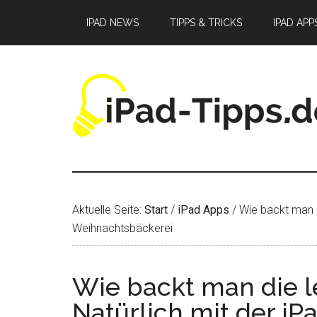
Zum
Zur
Zur
IPAD NEWS
TIPPS & TRICKS
IPAD APP
Inhalt
Seitenspalte
Fußzeile
springen
springen
springen
Aktuelle Seite:
Start
/
iPad Apps
/
Wie backt man d
Weihnachtsbäckerei
Wie backt man die l
Natürlich mit der i