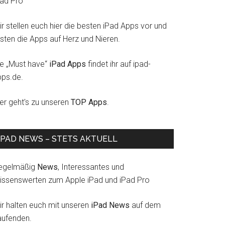
Pad Pro
r stellen euch hier die besten iPad Apps vor und
esten die Apps auf Herz und Nieren.
ie „Must have“
iPad Apps
findet ihr auf ipad-
pps.de.
ier geht's zu unseren
TOP Apps
.
IPAD NEWS – STETS AKTUELL
egelmäßig
News
, Interessantes und
issenswerten zum Apple iPad und iPad Pro
ir halten euch mit unseren
iPad News
auf dem
aufenden.