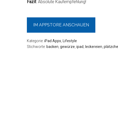
Fazit
: Absolute Kaufempfehlung!
IM APPSTORE ANSCHAUEN
Kategorie:
iPad Apps
,
Lifestyle
Stichworte:
backen
,
gewürze
,
ipad
,
leckereien
,
plätzch