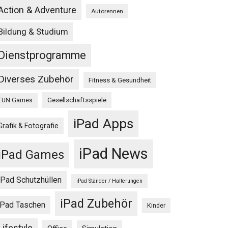
Action & Adventure
Autorennen
Bildung & Studium
Dienstprogramme
Diverses Zubehör
Fitness & Gesundheit
Gesellschaftsspiele
FUN Games
iPad Apps
Grafik & Fotografie
iPad News
iPad Games
iPad Schutzhüllen
iPad Ständer / Halterungen
iPad Zubehör
iPad Taschen
Kinder