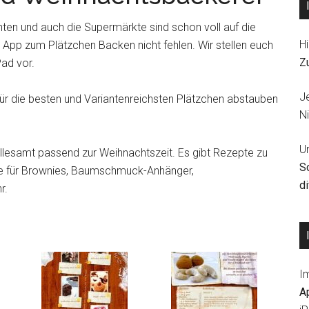
ten und auch die Supermärkte sind schon voll auf die
Hi
d App zum Plätzchen Backen nicht fehlen. Wir stellen euch
Z
ad vor.
J
ür die besten und Variantenreichsten Plätzchen abstauben
Ni
U
allesamt passend zur Weihnachtszeit. Es gibt Rezepte zu
S
te für Brownies, Baumschmuck-Anhänger,
d
r.
I
A