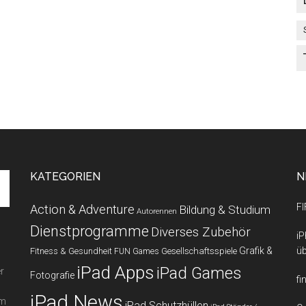
KATEGORIEN
N
FI
Action & Adventure
Bildung & Studium
Autorennen
Dienstprogramme
Diverses Zubehör
iP
Grafik &
üb
Fitness & Gesundheit
Gesellschaftsspiele
FUN Games
iPad Apps
iPad Games
r
Fotografie
fi
iPad News
em
iPad Schutzhüllen