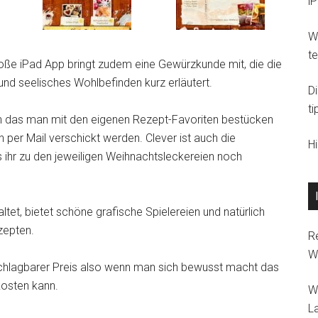
i
Wi
t
ße iPad App bringt zudem eine Gewürzkunde mit, die die
nd seelisches Wohlbefinden kurz erläutert.
D
ti
h das man mit den eigenen Rezept-Favoriten bestücken
 per Mail verschickt werden. Clever ist auch die
H
s ihr zu den jeweiligen Weihnachtsleckereien noch
tet, bietet schöne grafische Spielereien und natürlich
zepten.
R
W
nschlagbarer Preis also wenn man sich bewusst macht das
kosten kann.
W
L