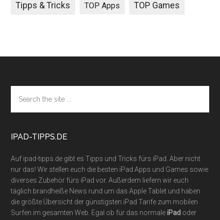
Tipps & Tricks
TOP Games
TOP Apps
Footer
Search
the
site
...
IPAD-TIPPS.DE
Auf ipad-tipps.de gibt es Tipps und Tricks fürs iPad. Aber nicht
nur das! Wir stellen euch die besten iPad Apps und Games sowie
diverses Zubehör fürs iPad vor. Außerdem liefern wir euch
täglich brandheiße News rund um das Apple Tablet und haben
die größte Übersicht der günstigsten iPad Tarife zum mobilen
Surfen im gesamten Web. Egal ob für das normale
iPad
oder