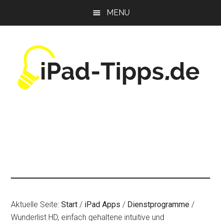
Zum
Zur
Zur
MENU
Inhalt
Seitenspalte
Fußzeile
springen
springen
springen
Aktuelle Seite:
Start
/
iPad Apps
/
Dienstprogramme
/
Wunderlist HD, einfach gehaltene intuitive und