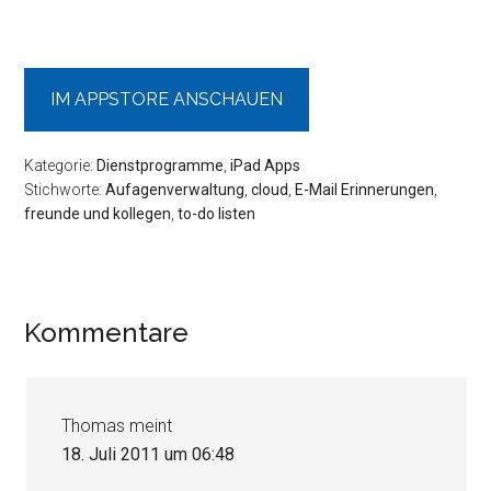
IM APPSTORE ANSCHAUEN
Kategorie:
Dienstprogramme
,
iPad Apps
Stichworte:
Aufagenverwaltung
,
cloud
,
E-Mail Erinnerungen
,
freunde und kollegen
,
to-do listen
Leser-
Kommentare
Interaktionen
Thomas
meint
18. Juli 2011 um 06:48