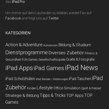
das
iPad Pro
.
Um immer auf dem Laufenden zu bleiben, werdet Fan auf
Facebook
und folgt uns auf
Twitter
.
KATEGORIEN
Action & Adventure
Bildung & Studium
Autorennen
Dienstprogramme
Diverses Zubehör
Fitness &
Grafik & Fotografie
Gesundheit
Gesellschaftsspiele
FUN Games
iPad News
iPad Apps
iPad Games
iPad
iPad Schutzhüllen
iPad Taschen
iPad Ständer / Halterungen
Zubehör
Lifestyle
Office
Simulation
Kinder
Sport & Freizeit
Strategie & Bildung
Tipps & Tricks
TOP
TOP Apps
Games