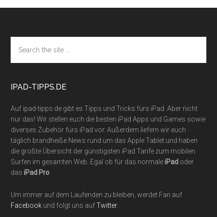
Footer
Search
the
site
...
IPAD-TIPPS.DE
Auf ipad-tipps.de gibt es Tipps und Tricks fürs iPad. Aber nicht
nur das! Wir stellen euch die besten iPad Apps und Games sowie
diverses Zubehör fürs iPad vor. Außerdem liefern wir euch
täglich brandheiße News rund um das Apple Tablet und haben
die größte Übersicht der günstigsten iPad Tarife zum mobilen
Surfen im gesamten Web. Egal ob für das normale
iPad
oder
das
iPad Pro
.
Um immer auf dem Laufenden zu bleiben, werdet Fan auf
Facebook
und folgt uns auf
Twitter
.