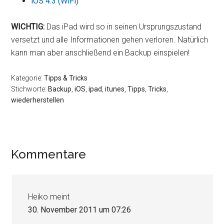
iOS 4.3 (WiFi)
WICHTIG:
Das iPad wird so in seinen Ursprungszustand
versetzt und alle Informationen gehen verloren. Natürlich
kann man aber anschließend ein Backup einspielen!
Kategorie:
Tipps & Tricks
Stichworte:
Backup
,
iOS
,
ipad
,
itunes
,
Tipps
,
Tricks
,
wiederherstellen
Leser-
Kommentare
Interaktionen
Heiko
meint
30. November 2011 um 07:26