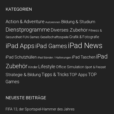
KATEGORIEN
Action & Adventure
Bildung & Studium
Autorennen
Dienstprogramme
Diverses Zubehör
Fitness &
Grafik & Fotografie
Gesundheit
Gesellschaftsspiele
FUN Games
iPad News
iPad Apps
iPad Games
iPad
iPad Schutzhüllen
iPad Taschen
iPad Ständer / Halterungen
Zubehör
Lifestyle
Office
Simulation
Kinder
Sport & Freizeit
Strategie & Bildung
Tipps & Tricks
TOP
TOP Apps
Games
NEUESTE BEITRÄGE
FIFA 13, der Sportspiel-Hammer des Jahres