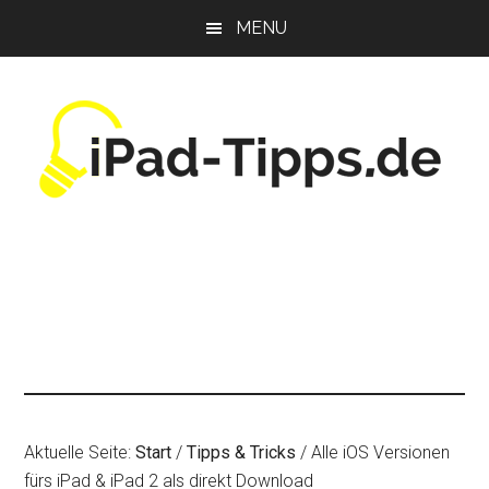
Zum
Zur
Zur
MENU
Inhalt
Seitenspalte
Fußzeile
springen
springen
springen
Aktuelle Seite:
Start
/
Tipps & Tricks
/
Alle iOS Versionen
fürs iPad & iPad 2 als direkt Download