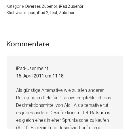
Kategorie:
Diverses Zubehör
,
iPad Zubehör
Stichworte:
ipad
,
iPad 2
,
test
,
Zubehör
Leser-
Kommentare
Interaktionen
iPad-User
meint
15. April 2011 um 11:18
Als günstige Alternative wie zu allen anderen
Reinigungsmitteln für Displays empfehle ich das
Desinfektionsmittel von Aldi. Als alternative tut
es jedes andere Desinfektionsmittel. Ratsam ist
es gleich eines in einer Sprühfalsche zu kaufen
(ALDI). Es reinigt und desinfiziert auf einmal.