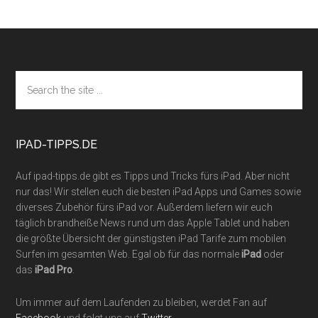
Footer
Search
the
site
...
IPAD-TIPPS.DE
Auf ipad-tipps.de gibt es Tipps und Tricks fürs iPad. Aber nicht
nur das! Wir stellen euch die besten iPad Apps und Games sowie
diverses Zubehör fürs iPad vor. Außerdem liefern wir euch
täglich brandheiße News rund um das Apple Tablet und haben
die größte Übersicht der günstigsten iPad Tarife zum mobilen
Surfen im gesamten Web. Egal ob für das normale
iPad
oder
das
iPad Pro
.
Um immer auf dem Laufenden zu bleiben, werdet Fan auf
Facebook
und folgt uns auf
Twitter
.