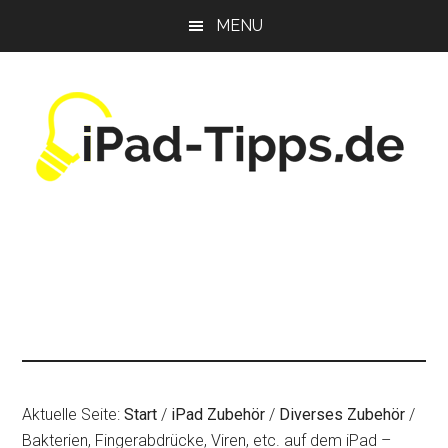
Zum
Zur
Zur
MENU
Inhalt
Seitenspalte
Fußzeile
springen
springen
springen
Aktuelle Seite:
Start
/
iPad Zubehör
/
Diverses Zubehör
/
Bakterien, Fingerabdrücke, Viren, etc. auf dem iPad –