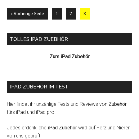
iPa
aufrufen
Seite
Seite
Seite
« Vorherige Seite
1
2
3
Seitenspalte
TOLLES IPAD ZUEBHÖR
Zum iPad Zubehör
IPAD ZUBEHÖR IM TEST
Hier findet ihr unzählige Tests und Reviews von
Zubehör
fürs iPad und iPad pro
Jedes erdenkliche
iPad Zubehör
wird auf Herz und Nieren
von uns geprüft.