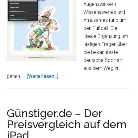
Augenzwinkern
Wissenswertes und
Amüsantes rund um
den Fußball. Die
ideale Ergänzung um
lästigen Fragen über
die bekannteste
deutsche Sportart
aus dem Weg zu
ÜberLangenscheidts
gehen. …
[Weiterlesen...]
Fußball
Bibel
–
Deutsch-
Günstiger.de – Der
Fußball
Preisvergleich auf dem
/
iPad
Fußball-