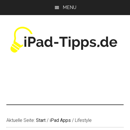
Zum
Zur
Zur
MENU
Inhalt
Seitenspalte
Fußzeile
springen
springen
springen
Aktuelle Seite:
Start
/
iPad Apps
/
Lifestyle