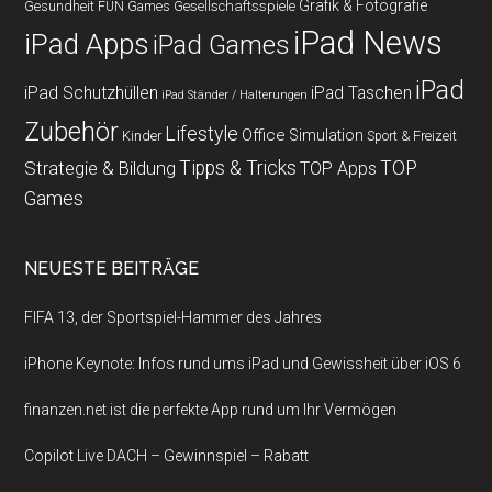
Grafik & Fotografie
Gesundheit
Gesellschaftsspiele
FUN Games
iPad News
iPad Apps
iPad Games
iPad
iPad Schutzhüllen
iPad Taschen
iPad Ständer / Halterungen
Zubehör
Lifestyle
Office
Simulation
Kinder
Sport & Freizeit
Strategie & Bildung
Tipps & Tricks
TOP
TOP Apps
Games
NEUESTE BEITRÄGE
FIFA 13, der Sportspiel-Hammer des Jahres
iPhone Keynote: Infos rund ums iPad und Gewissheit über iOS 6
finanzen.net ist die perfekte App rund um Ihr Vermögen
Copilot Live DACH – Gewinnspiel – Rabatt