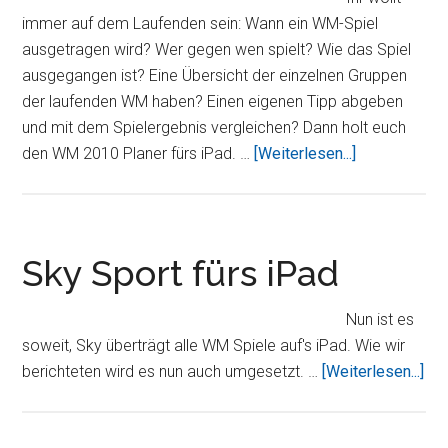
immer auf dem Laufenden sein: Wann ein WM-Spiel
ausgetragen wird? Wer gegen wen spielt? Wie das Spiel
ausgegangen ist? Eine Übersicht der einzelnen Gruppen
der laufenden WM haben? Einen eigenen Tipp abgeben
und mit dem Spielergebnis vergleichen? Dann holt euch
ÜberiPad
den WM 2010 Planer fürs iPad. …
[Weiterlesen...]
WM
2010
Planer
Sky Sport fürs iPad
Nun ist es
soweit, Sky überträgt alle WM Spiele auf's iPad. Wie wir
Üb
berichteten wird es nun auch umgesetzt. …
[Weiterlesen...]
Spo
für