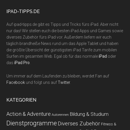
...
IPAD-TIPPS.DE
Auf ipad-tipps.de gibt es Tipps und Tricks fürs iPad. Aber nicht
nur das! Wir stellen euch die besten iPad Apps und Games sowie
diverses Zubehör fürs iPad vor. Außerdem liefern wir euch
täglich brandheiße News rund um das Apple Tablet und haben
die größte Übersicht der günstigsten iPad Tarife zum mobilen
Surfen im gesamten Web. Egal ob für das normale
iPad
oder
das
iPad Pro
.
Um immer auf dem Laufenden zu bleiben, werdet Fan auf
Facebook
und folgt uns auf
Twitter
.
KATEGORIEN
Action & Adventure
Bildung & Studium
Autorennen
Dienstprogramme
Diverses Zubehör
Fitness &