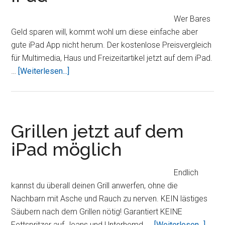
Deutsch
Wer Bares
Geld sparen will, kommt wohl um diese einfache aber
gute iPad App nicht herum. Der kostenlose Preisvergleich
für Multimedia, Haus und Freizeitartikel jetzt auf dem iPad.
ÜberGünstiger.de
…
[Weiterlesen...]
–
Der
Preisvergleich
auf
Grillen jetzt auf dem
dem
iPad möglich
iPad
Endlich
kannst du überall deinen Grill anwerfen, ohne die
Nachbarn mit Asche und Rauch zu nerven. KEIN lästiges
Säubern nach dem Grillen nötig! Garantiert KEINE
ÜberG
Fettspritzer auf Jeans und Unterhemd. …
[Weiterlesen...]