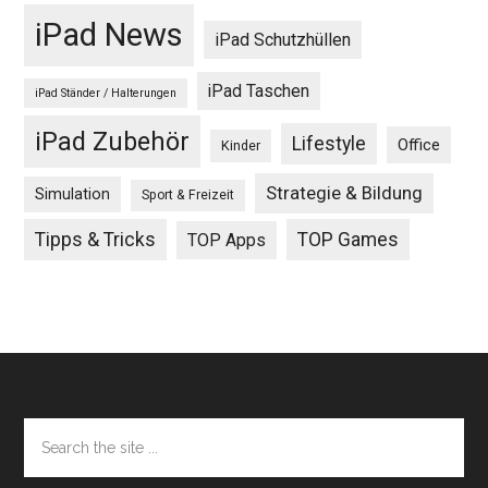
iPad News
iPad Schutzhüllen
iPad Taschen
iPad Ständer / Halterungen
iPad Zubehör
Lifestyle
Office
Kinder
Strategie & Bildung
Simulation
Sport & Freizeit
Tipps & Tricks
TOP Games
TOP Apps
Footer
Search
the
site