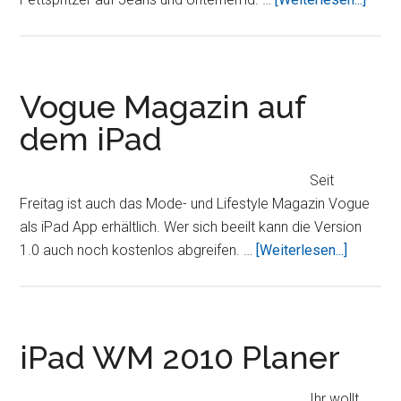
jetzt
auf
dem
iPad
Vogue Magazin auf
mögli
dem iPad
Seit
Freitag ist auch das Mode- und Lifestyle Magazin Vogue
als iPad App erhältlich. Wer sich beeilt kann die Version
ÜberVo
1.0 auch noch kostenlos abgreifen. …
[Weiterlesen...]
Magazin
auf
dem
iPad
iPad WM 2010 Planer
Ihr wollt