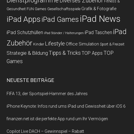
Dienstprogramme
Diverses Zubehör
Fitness &
Grafik & Fotografie
Gesundheit
Gesellschaftsspiele
FUN Games
iPad News
iPad Apps
iPad Games
iPad
iPad Schutzhüllen
iPad Taschen
iPad Ständer / Halterungen
Zubehör
Lifestyle
Office
Simulation
Kinder
Sport & Freizeit
Strategie & Bildung
Tipps & Tricks
TOP
TOP Apps
Games
NEUESTE BEITRÄGE
FIFA 13, der Sportspiel-Hammer des Jahres
iPhone Keynote: Infos rund ums iPad und Gewissheit über iOS 6
finanzen.net ist die perfekte App rund um Ihr Vermögen
Copilot Live DACH – Gewinnspiel – Rabatt