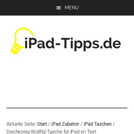
Zum
Zur
Zur
MENU
Inhalt
Seitenspalte
Fußzeile
springen
springen
springen
Aktuelle Seite:
Start
/
iPad Zubehör
/
iPad Taschen
/
Deichkönig Wollfilz-Tasche für iPad im Test