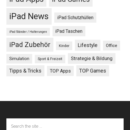
iPad News
iPad Schutzhüllen
iPad Taschen
iPad Ständer / Halterungen
iPad Zubehör
Lifestyle
Office
Kinder
Strategie & Bildung
Simulation
Sport & Freizeit
Tipps & Tricks
TOP Games
TOP Apps
Footer
Search
the