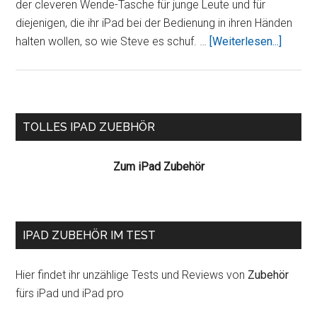
der cleveren Wende-Tasche für junge Leute und für
diejenigen, die ihr iPad bei der Bedienung in ihren Händen
ÜberiP
halten wollen, so wie Steve es schuf. …
[Weiterlesen...]
RainSui
Neopr
Tasche
Schwar
Seitenspalte
TOLLES IPAD ZUEBHÖR
Zum iPad Zubehör
IPAD ZUBEHÖR IM TEST
Hier findet ihr unzählige Tests und Reviews von
Zubehör
fürs iPad und iPad pro