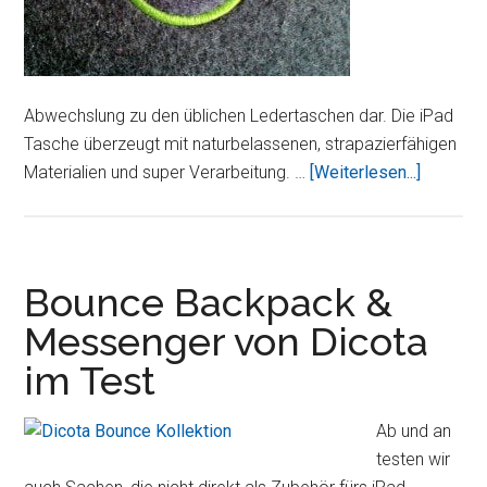
Abwechslung zu den üblichen Ledertaschen dar. Die iPad
Tasche überzeugt mit naturbelassenen, strapazierfähigen
ÜberDei
Materialien und super Verarbeitung. …
[Weiterlesen...]
Wollfilz-
Tasche
für
iPad
Bounce Backpack &
im
Messenger von Dicota
Test
im Test
Ab und an
testen wir