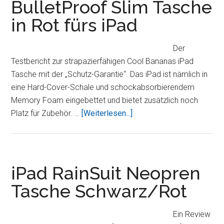
BulletProof Slim Tasche
iPad
in Rot fürs iPad
in
Schwarz
Der
Testbericht zur strapazierfähigen Cool Bananas iPad
Tasche mit der „Schutz-Garantie“. Das iPad ist nämlich in
eine Hard-Cover-Schale und schockabsorbierendem
Memory Foam eingebettet und bietet zusätzlich noch
ÜberBulletProof
Platz für Zubehör. …
[Weiterlesen...]
Slim
Tasche
in
Rot
iPad RainSuit Neopren
fürs
Tasche Schwarz/Rot
iPad
Ein Review