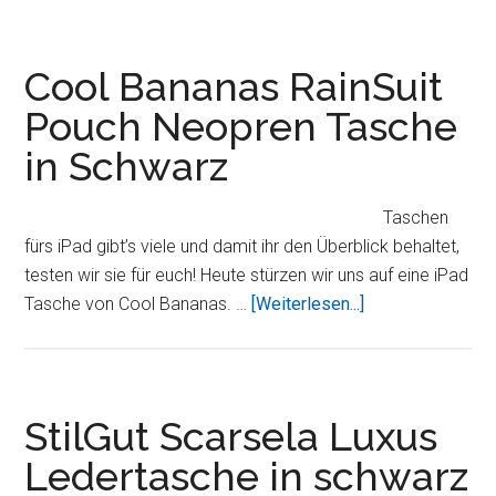
RainSuit
P2
Neopren
Cool Bananas RainSuit
Tasche
Pouch Neopren Tasche
in Schwarz
Taschen
fürs iPad gibt’s viele und damit ihr den Überblick behaltet,
testen wir sie für euch! Heute stürzen wir uns auf eine iPad
ÜberCool
Tasche von Cool Bananas. …
[Weiterlesen...]
Bananas
RainSuit
Pouch
Neopren
StilGut Scarsela Luxus
Tasche
Ledertasche in schwarz
in