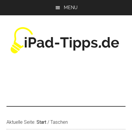
Zum
Zur
Zur
MENU
Inhalt
Seitenspalte
Fußzeile
springen
springen
springen
Aktuelle Seite:
Start
/
Taschen