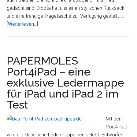
auch Sachen, die nicht direkt als Zubehör fürs iPad
gedacht sind. Dicota hat uns einen stylischen Rucksack
und eine trendige Tragetasche zur Verfügung gestellt. …
ÜberBounce
[Weiterlesen...]
Backpack
&
Messenger
von
PAPERMOLES
Dicota
Port4iPad – eine
im
exklusive Ledermappe
Test
für iPad und iPad 2 im
Test
Mit dem
Port4iPad
wird die klassische Ledermappe neu belebt. Entworfen