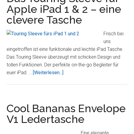
iPad
Apple iPad 1 & 2 – eine
2
clevere Tasche
in
Dunkelbraun
Frisch bei
uns
eingetroffen ist eine funktionale und leichte iPad Tasche.
Das Touring Sleeve überzeugt mit schicken Design und
tollen Funktionen. Der perfekte on-the-go Begleiter für
ÜberDas
euer iPad. …
[Weiterlesen...]
Touring
Sleeve
für
Apple
Cool Bananas Envelope
iPad
V1 Ledertasche
1
&
Eine elegante