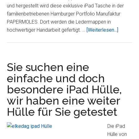
und hergestellt wird diese exklusive iPad Tasche in der
familienbetriebenen Hamburger Portfolio Manufaktur
PAPERMOLES. Dort werden die Ledermappen in
ÜberPA
hochwertiger Handarbeit gefertigt. …
[Weiterlesen...]
Port4iPa
–
eine
exklusive
Sie suchen eine
Lederma
einfache und doch
für
besondere iPad Hülle,
iPad
und
wir haben eine weiter
iPad
Hülle für Sie getestet
2
im
Die iPad
Test
Hülle von