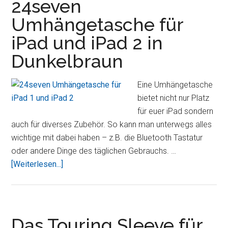
24seven
Axis
Umhängetasche für
Nappal
iPad und iPad 2 in
Tasche
Dunkelbraun
Eine Umhängetasche
bietet nicht nur Platz
für euer iPad sondern
auch für diverses Zubehör. So kann man unterwegs alles
wichtige mit dabei haben – z.B. die Bluetooth Tastatur
oder andere Dinge des täglichen Gebrauchs. …
Über24seven
[Weiterlesen...]
Umhängetasche
für
iPad
und
Das Touring Sleeve für