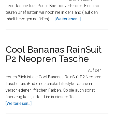
2
Ledertasche fürs iPad in Briefcouvert-Form. Einen so
–
teuren Brief hatten wir noch nie in der Hand ( auf den
eine
ÜberCool
Inhalt bezogen natürlich). …
[Weiterlesen...]
clevere
Bananas
Tasche
Envelope
V1
Ledertasche
Cool Bananas RainSuit
P2 Neopren Tasche
Auf den
ersten Blick ist die Cool Bananas RainSuit P2 Neopren
Tasche fürs iPad eine schicke Lifestyle Tasche in
verschiedenen, frischen Farben. Ob sie auch sonst
überzeug kann, erfahrt ihr in diesem Test. …
ÜberCool
[Weiterlesen...]
Bananas