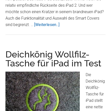
relativ empfindliche Rückseite des iPad 2. Und wer
möchte schon einen Kratzer in seinem brandneuen iPad?
Auch die Funktionalität und Auswahl des Smart Covers
ÜberTaschen
sind begrenzt. …
[Weiterlesen...]
und
Hüllen
für
das
Deichkönig Wollfilz-
neue
Tasche für iPad im Test
iPad
(3)
Die
–
Deichkönig
Smart
Wollfilz-
Cover
Tasche für
Alternativen
iPad stellt
eine nette