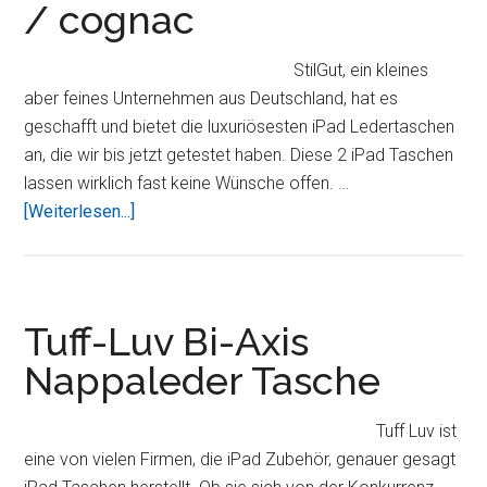
/ cognac
Schwarz
StilGut, ein kleines
aber feines Unternehmen aus Deutschland, hat es
geschafft und bietet die luxuriösesten iPad Ledertaschen
an, die wir bis jetzt getestet haben. Diese 2 iPad Taschen
lassen wirklich fast keine Wünsche offen. …
ÜberStilGut
[Weiterlesen...]
Scarsela
Luxus
Ledertasche
in
Tuff-Luv Bi-Axis
schwarz
Nappaleder Tasche
/
cognac
Tuff Luv ist
eine von vielen Firmen, die iPad Zubehör, genauer gesagt