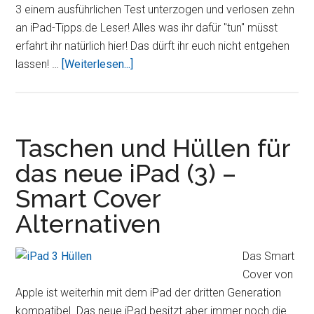
3 einem ausführlichen Test unterzogen und verlosen zehn
an iPad-Tipps.de Leser! Alles was ihr dafür "tun" müsst
erfahrt ihr natürlich hier! Das dürft ihr euch nicht entgehen
ÜberTEST:
lassen! …
[Weiterlesen...]
Ledertaschen
fürs
neue
iPad
Taschen und Hüllen für
von
das neue iPad (3) –
Kavaj
Smart Cover
(Update:
Gewinner)
Alternativen
Das Smart
Cover von
Apple ist weiterhin mit dem iPad der dritten Generation
kompatibel. Das neue iPad besitzt aber immer noch die