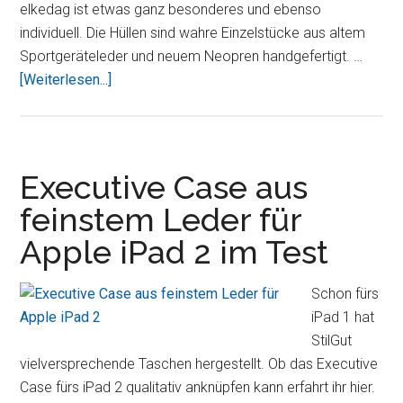
elkedag ist etwas ganz besonderes und ebenso
individuell. Die Hüllen sind wahre Einzelstücke aus altem
Sportgeräteleder und neuem Neopren handgefertigt. …
ÜberSie
[Weiterlesen...]
suchen
eine
einfache
und
Executive Case aus
doch
feinstem Leder für
besondere
Apple iPad 2 im Test
iPad
Hülle,
wir
Schon fürs
haben
iPad 1 hat
eine
StilGut
weiter
vielversprechende Taschen hergestellt. Ob das Executive
Hülle
Case fürs iPad 2 qualitativ anknüpfen kann erfahrt ihr hier.