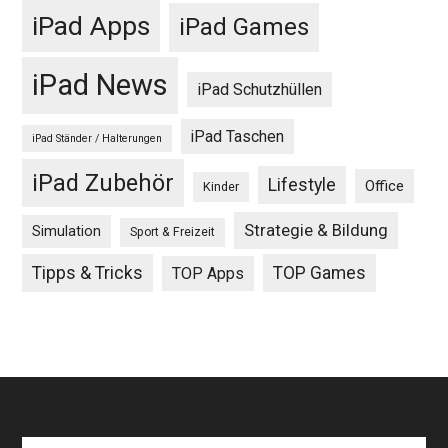
iPad Apps
iPad Games
iPad News
iPad Schutzhüllen
iPad Taschen
iPad Ständer / Halterungen
iPad Zubehör
Lifestyle
Office
Kinder
Strategie & Bildung
Simulation
Sport & Freizeit
Tipps & Tricks
TOP Games
TOP Apps
Search