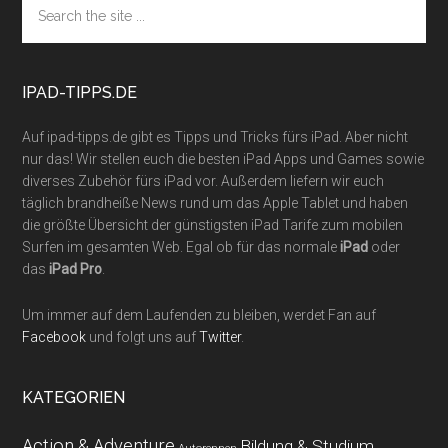
Footer
the
site
...
IPAD-TIPPS.DE
Auf ipad-tipps.de gibt es Tipps und Tricks fürs iPad. Aber nicht
nur das! Wir stellen euch die besten iPad Apps und Games sowie
diverses Zubehör fürs iPad vor. Außerdem liefern wir euch
täglich brandheiße News rund um das Apple Tablet und haben
die größte Übersicht der günstigsten iPad Tarife zum mobilen
Surfen im gesamten Web. Egal ob für das normale
iPad
oder
das
iPad Pro
.
Um immer auf dem Laufenden zu bleiben, werdet Fan auf
Facebook
und folgt uns auf
Twitter
.
KATEGORIEN
Action & Adventure
Bildung & Studium