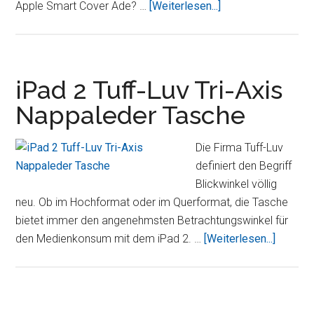
für
ÜberExecutive
Apple Smart Cover Ade? …
[Weiterlesen...]
Sie
Case
getestet
aus
feinstem
Leder
iPad 2 Tuff-Luv Tri-Axis
für
Nappaleder Tasche
Apple
iPad
Die Firma Tuff-Luv
2
definiert den Begriff
im
Blickwinkel völlig
Test
neu. Ob im Hochformat oder im Querformat, die Tasche
bietet immer den angenehmsten Betrachtungswinkel für
ÜberiP
den Medienkonsum mit dem iPad 2. …
[Weiterlesen...]
2
Tuff-
Luv
Tri-