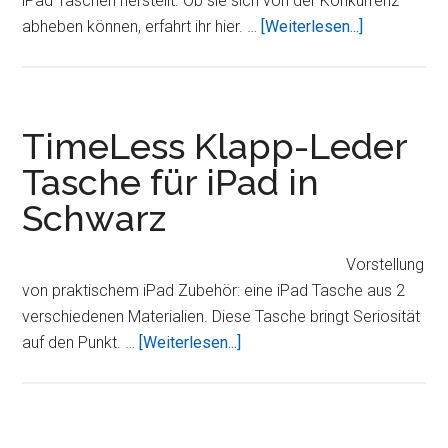
iPad Taschen herstellt. Ob sie sich von der Konkurrenz
ÜberTuff-
abheben können, erfahrt ihr hier. …
[Weiterlesen...]
Luv
Bi-
Axis
Nappaleder
TimeLess Klapp-Leder
Tasche
Tasche für iPad in
Schwarz
Vorstellung
von praktischem iPad Zubehör: eine iPad Tasche aus 2
verschiedenen Materialien. Diese Tasche bringt Seriosität
ÜberTimeLess
auf den Punkt. …
[Weiterlesen...]
Klapp-
Leder
Tasche
für