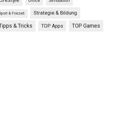
Lifestyle
Office
Simulation
Strategie & Bildung
Sport & Freizeit
Tipps & Tricks
TOP Games
TOP Apps
e
s,
N
r