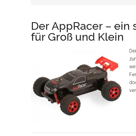
Der AppRacer – ein
für Groß und Klein
Der
zum
wir
Fer
doc
ver