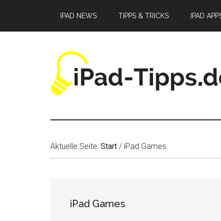
Zum
Zur
Zur
IPAD NEWS
TIPPS & TRICKS
IPAD APP
Inhalt
Seitenspalte
Fußzeile
springen
springen
springen
Aktuelle Seite:
Start
/
iPad Games
iPad Games