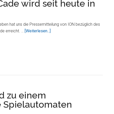
Cade wird seit heute in
ben hat uns die Pressemitteilung von ION bezüglich des
ÜberPressemitteilung
de erreicht. …
[Weiterlesen...]
–
iCade
wird
seit
heute
in
Europa
ausgeliefert
d zu einem
e Spielautomaten