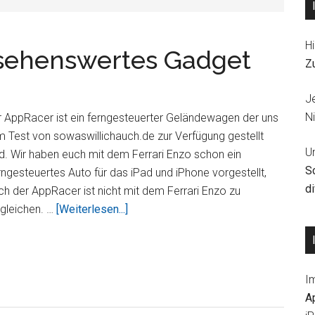
Hi
 sehenswertes Gadget
Z
J
Ni
 AppRacer ist ein ferngesteuerter Geländewagen der uns
 Test von sowaswillichauch.de zur Verfügung gestellt
U
d. Wir haben euch mit dem Ferrari Enzo schon ein
S
ngesteuertes Auto für das iPad und iPhone vorgestellt,
d
h der AppRacer ist nicht mit dem Ferrari Enzo zu
ÜberDer
gleichen. …
[Weiterlesen...]
AppRacer
–
ein
I
sehenswertes
A
Gadget