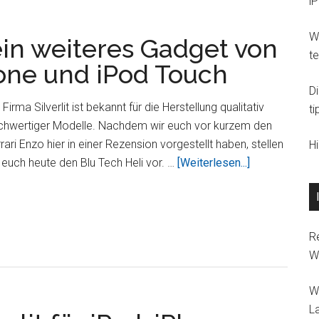
i
für
Groß
Wi
ein weiteres Gadget von
und
t
Klein
Phone und iPod Touch
D
 Firma Silverlit ist bekannt für die Herstellung qualitativ
ti
chwertiger Modelle. Nachdem wir euch vor kurzem den
rari Enzo hier in einer Rezension vorgestellt haben, stellen
H
ÜberDer
 euch heute den Blu Tech Heli vor. …
[Weiterlesen...]
Blu
Tech
Heli
–
R
ein
W
weiteres
W
Gadget
L
von