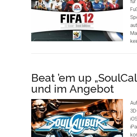
für
Fuß
Spo
aut
Man
ke
Beat ’em up „SoulCal
und im Angebot
Au
3D-
iOS
iPa
kom