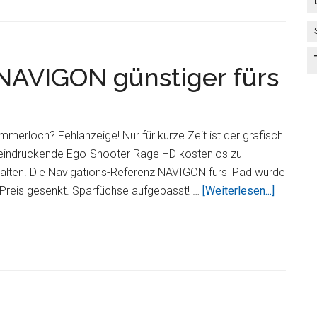
Games
von
EA
NAVIGON günstiger fürs
merloch? Fehlanzeige! Nur für kurze Zeit ist der grafisch
eindruckende Ego-Shooter Rage HD kostenlos zu
alten. Die Navigations-Referenz NAVIGON fürs iPad wurde
ÜberRag
Preis gesenkt. Sparfüchse aufgepasst! …
[Weiterlesen...]
HD
kostenlo
NAVIGO
günstige
fürs
iPad