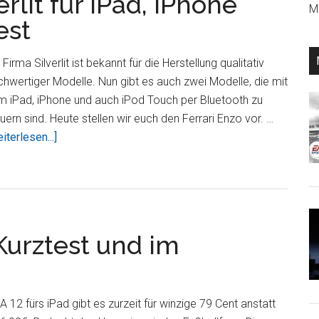
erlit für iPad, iPhone
Mi
Silverlit
est
für
iPad,
 Firma Silverlit ist bekannt für die Herstellung qualitativ
iPhone
hwertiger Modelle. Nun gibt es auch zwei Modelle, die mit
und
m iPad, iPhone und auch iPod Touch per Bluetooth zu
iPod
uern sind. Heute stellen wir euch den Ferrari Enzo vor. …
Touch
ÜberFerrari
iterlesen...]
Enzo
von
Silverlit
für
iPad,
 Kurztest und im
iPhone
und
iPod
Touch
A 12 fürs iPad gibt es zurzeit für winzige 79 Cent anstatt