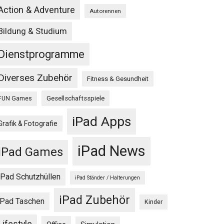
Action & Adventure
Autorennen
Bildung & Studium
ur“
Dienstprogramme
Diverses Zubehör
Fitness & Gesundheit
Gesellschaftsspiele
FUN Games
iPad Apps
Grafik & Fotografie
iPad News
iPad Games
iPad Schutzhüllen
iPad Ständer / Halterungen
iPad Zubehör
iPad Taschen
Kinder