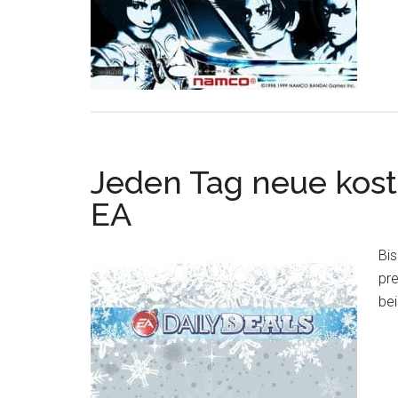
Jeden Tag neue kos
EA
Bi
pre
bei