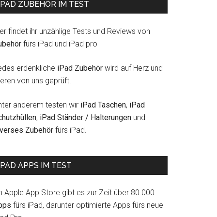
IPAD ZUBEHÖR IM TEST
er findet ihr unzählige Tests und Reviews von
ubehör
fürs iPad und iPad pro
edes erdenkliche
iPad Zubehör
wird auf Herz und
eren von uns geprüft.
nter anderem testen wir
iPad Taschen
,
iPad
chutzhüllen
,
iPad Ständer / Halterungen
und
iverses Zubehör
fürs iPad.
IPAD APPS IM TEST
m Apple App Store gibt es zur Zeit über 80.000
pps
fürs iPad, darunter optimierte Apps fürs neue