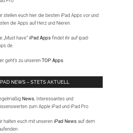
Pad Pro
r stellen euch hier die besten iPad Apps vor und
esten die Apps auf Herz und Nieren.
ie „Must have“
iPad Apps
findet ihr auf ipad-
pps.de.
ier geht's zu unseren
TOP Apps
.
IPAD NEWS – STETS AKTUELL
egelmäßig
News
, Interessantes und
issenswerten zum Apple iPad und iPad Pro
ir halten euch mit unseren
iPad News
auf dem
aufenden.