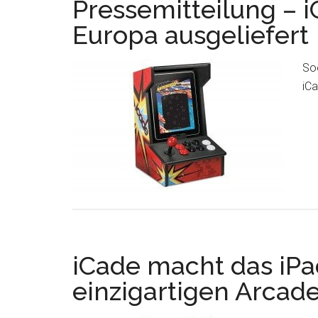
Pressemitteilung – i
Europa ausgeliefert
Soe
iCa
iCade macht das iPa
einzigartigen Arcad