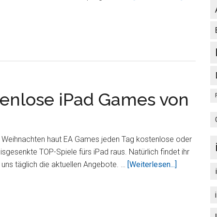
’em
up
„SoulCalib
fürs
iPad
–
Neu
tenlose iPad Games von
und
im
Angebot
s Weihnachten haut EA Games jeden Tag kostenlose oder
isgesenkte TOP-Spiele fürs iPad raus. Natürlich findet ihr
ÜberJeden
 uns täglich die aktuellen Angebote. …
[Weiterlesen...]
Tag
neue
kostenlose
iPad