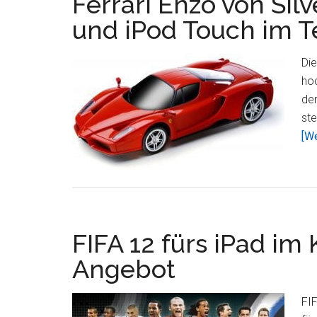
Ferrari Enzo von Silv
und iPod Touch im T
Die
hoc
de
ste
[We
FIFA 12 fürs iPad im
Angebot
FIF