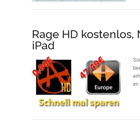
Rage HD kostenlos, 
iPad
Som
be
erh
im 