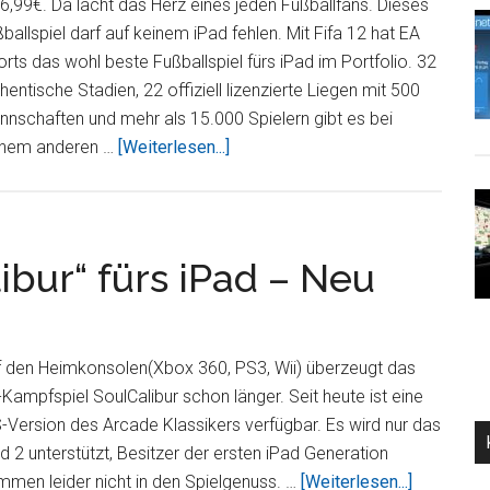
im
 6,99€. Da lacht das Herz eines jeden Fußballfans. Dieses
Test
ballspiel darf auf keinem iPad fehlen. Mit Fifa 12 hat EA
rts das wohl beste Fußballspiel fürs iPad im Portfolio. 32
hentische Stadien, 22 offiziell lizenzierte Liegen mit 500
nschaften und mehr als 15.000 Spielern gibt es bei
ÜberFIFA
inem anderen …
[Weiterlesen...]
12
fürs
iPad
im
ibur“ fürs iPad – Neu
Kurztest
und
im
f den Heimkonsolen(Xbox 360, PS3, Wii) überzeugt das
Angebot
Kampfspiel SoulCalibur schon länger. Seit heute ist eine
-Version des Arcade Klassikers verfügbar. Es wird nur das
d 2 unterstützt, Besitzer der ersten iPad Generation
ÜberBeat
men leider nicht in den Spielgenuss. …
[Weiterlesen...]