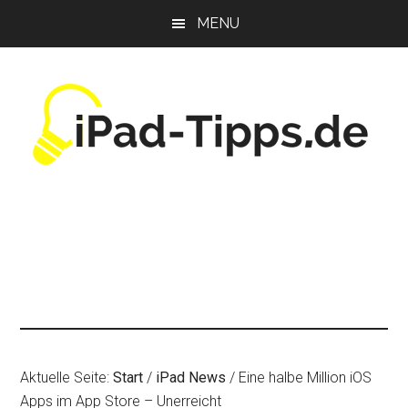
Zum
Zur
Zur
MENU
Inhalt
Seitenspalte
Fußzeile
springen
springen
springen
Aktuelle Seite:
Start
/
iPad News
/
Eine halbe Million iOS
Apps im App Store – Unerreicht