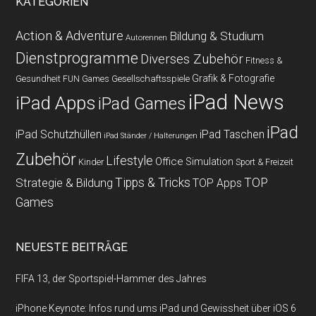
KATEGORIEN
Action & Adventure
Bildung & Studium
Autorennen
Dienstprogramme
Diverses Zubehör
Fitness &
Grafik & Fotografie
Gesundheit
Gesellschaftsspiele
FUN Games
iPad News
iPad Apps
iPad Games
iPad
iPad Schutzhüllen
iPad Taschen
iPad Ständer / Halterungen
Zubehör
Lifestyle
Office
Simulation
Kinder
Sport & Freizeit
Strategie & Bildung
Tipps & Tricks
TOP
TOP Apps
Games
NEUESTE BEITRÄGE
FIFA 13, der Sportspiel-Hammer des Jahres
iPhone Keynote: Infos rund ums iPad und Gewissheit über iOS 6