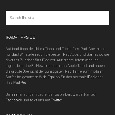
Footer
Search
the
site
...
IPAD-TIPPS.DE
Auf ipad-tipps.de gibt es Tipps und Tricks fürs iPad. Aber nicht
nur das! Wir stellen euch die besten iPad Apps und Games sowie
diverses Zubehör fürs iPad vor. Außerdem liefern wir euch
täglich brandheiße News rund um das Apple Tablet und haben
die größte Übersicht der günstigsten iPad Tarife zum mobilen
Surfen im gesamten Web. Egal ob für das normale
iPad
oder
das
iPad Pro
.
Um immer auf dem Laufenden zu bleiben, werdet Fan auf
Facebook
und folgt uns auf
Twitter
.