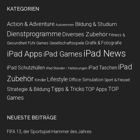
KATEGORIEN
Action & Adventure
Bildung & Studium
Autorennen
Dienstprogramme
Diverses Zubehör
Fitness &
Grafik & Fotografie
Gesundheit
Gesellschaftsspiele
FUN Games
iPad News
iPad Apps
iPad Games
iPad
iPad Schutzhüllen
iPad Taschen
iPad Ständer / Halterungen
Zubehör
Lifestyle
Office
Simulation
Kinder
Sport & Freizeit
Strategie & Bildung
Tipps & Tricks
TOP
TOP Apps
Games
NEUESTE BEITRÄGE
FIFA 13, der Sportspiel-Hammer des Jahres