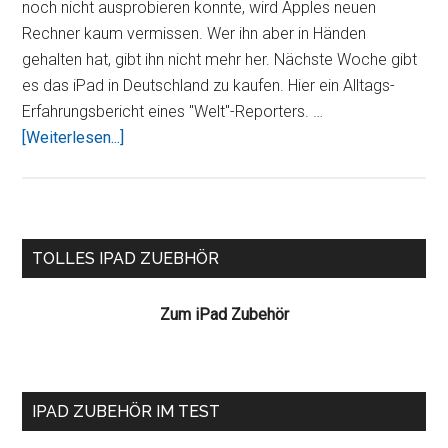
noch nicht ausprobieren konnte, wird Apples neuen
Rechner kaum vermissen. Wer ihn aber in Händen
gehalten hat, gibt ihn nicht mehr her. Nächste Woche gibt
es das iPad in Deutschland zu kaufen. Hier ein Alltags-
Erfahrungsbericht eines "Welt"-Reporters. …
ÜberWollen
[Weiterlesen...]
doch
malsehen,
was
das
Seitenspalte
TOLLES IPAD ZUEBHÖR
iPad
so
Zum iPad Zubehör
alles
kann
IPAD ZUBEHÖR IM TEST