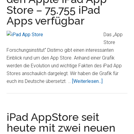
Store – 75.755 iPad
Store
–
Apps verfügbar
Unerreicht
Das „App
Store
Forschungsinstitut“ Distimo gibt einen interessanten
Einblick rund um den App Store. Anhand einer Grafik
werden die Evolution und wichtige Fakten des iPad App
Stores anschaulich dargelegt. Wir haben die Grafik für
ÜberDaten
euch ins Deutsche übersetzt. …
[Weiterlesen...]
und
Fakten
über
den
iPad AppStore seit
Apple
heute mit zwei neuen
iPad