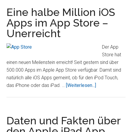
Apps
Eine halbe Million iOS
Apps im App Store –
Unerreicht
Der App
Store hat
einen neuen Meilenstein erreicht! Seit gestern sind über
500.000 Apps im Apple App Store verfügbar. Damit sind
natürlich alle iOS Apps gemeint, ob für den iPod Touch,
ÜberEine
das iPhone oder das iPad. …
[Weiterlesen...]
halbe
Million
iOS
Apps
Daten und Fakten über
im
den Apple iPad App
App