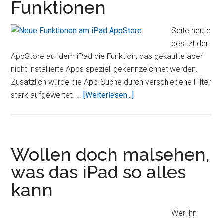
Funktionen
App
Store
–
Seite heute
75.755
besitzt der
iPad
AppStore auf dem iPad die Funktion, das gekaufte aber
Apps
nicht installierte Apps speziell gekennzeichnet werden.
verfügbar
Zusätzlich wurde die App-Suche durch verschiedene Filter
ÜberiPad
stark aufgewertet. …
[Weiterlesen...]
AppStore
seit
heute
mit
Wollen doch malsehen,
zwei
was das iPad so alles
neuen
kann
Funktionen
Wer ihn