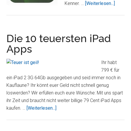
ÜberCh
Kenner. …
[Weiterlesen...]
iPad
Apps
–
Basics
Die 10 teuersten iPad
–
Apps
Beste
Apps
Ihr habt
–
799 € für
Bestes
ein iPad 2 3G 64Gb ausgegeben und seid immer noch in
Zubehö
Kauflaune? Ihr könnt euer Geld nicht schnell genug
loswerden? Wir erfüllen euch eure Wünsche: Mit uns spart
ihr Zeit und braucht nicht weiter billige 79 Cent iPad Apps
ÜberDie
kaufen. …
[Weiterlesen...]
10
teuersten
iPad