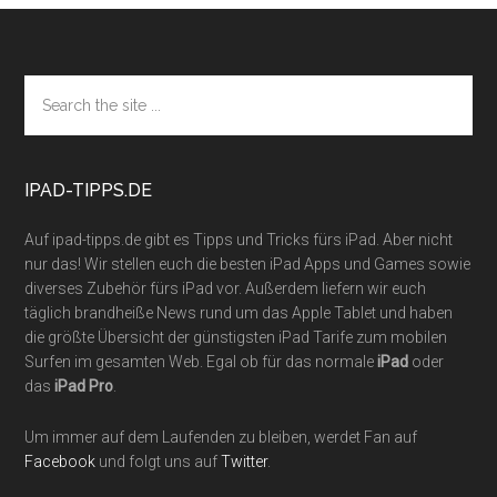
Footer
Search
the
site
...
IPAD-TIPPS.DE
Auf ipad-tipps.de gibt es Tipps und Tricks fürs iPad. Aber nicht
nur das! Wir stellen euch die besten iPad Apps und Games sowie
diverses Zubehör fürs iPad vor. Außerdem liefern wir euch
täglich brandheiße News rund um das Apple Tablet und haben
die größte Übersicht der günstigsten iPad Tarife zum mobilen
Surfen im gesamten Web. Egal ob für das normale
iPad
oder
das
iPad Pro
.
Um immer auf dem Laufenden zu bleiben, werdet Fan auf
Facebook
und folgt uns auf
Twitter
.