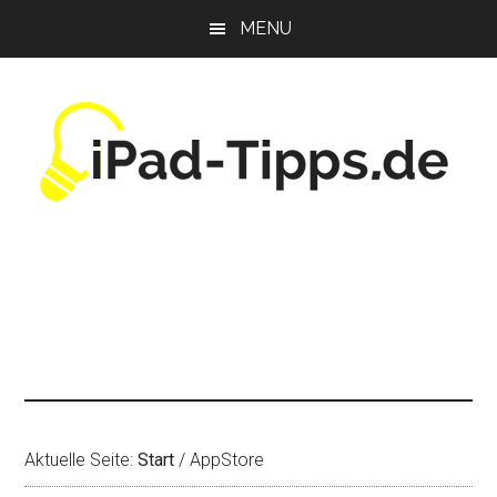
Zum
Zur
Zur
MENU
Inhalt
Seitenspalte
Fußzeile
springen
springen
springen
Aktuelle Seite:
Start
/
AppStore