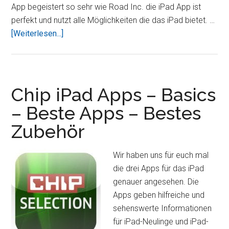
App begeistert so sehr wie Road Inc. die iPad App ist
perfekt und nutzt alle Möglichkeiten die das iPad bietet. …
ÜberRoad
[Weiterlesen...]
Inc.
App
nun
auch
Chip iPad Apps – Basics
als
– Beste Apps – Bestes
kostenlose
Zubehör
Testversion
im
AppStore
Wir haben uns für euch mal
(Update)
die drei Apps für das iPad
genauer angesehen. Die
Apps geben hilfreiche und
sehenswerte Informationen
für iPad-Neulinge und iPad-