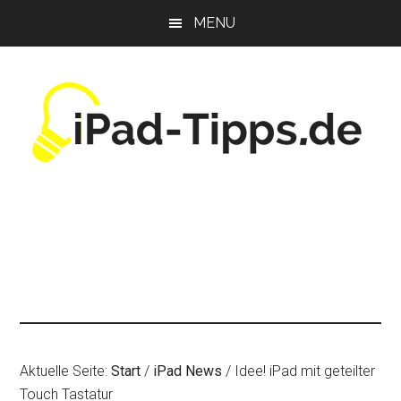
Zum
Zur
Zur
MENU
Inhalt
Seitenspalte
Fußzeile
springen
springen
springen
Aktuelle Seite:
Start
/
iPad News
/
Idee! iPad mit geteilter
Touch Tastatur