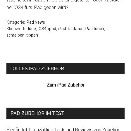
bei iOS4 fürs iPad geben wird?
Kategorie:
iPad News
Stichworte:
Idee
,
iOS4
,
ipad
,
iPad Tastatur
,
iPad touch
,
schreiben
,
tippen
Seitenspalte
TOLLES IPAD ZUEBHÖR
Zum iPad Zubehör
IPAD ZUBEHÖR IM TEST
Hier findet ihr unzählige Tests und Reviews von
Zubehör