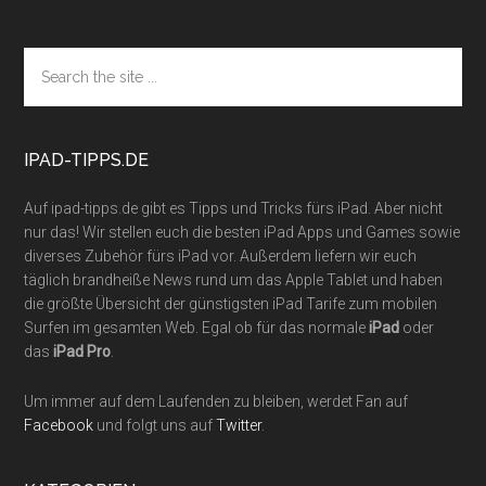
Footer
Search
the
site
...
IPAD-TIPPS.DE
Auf ipad-tipps.de gibt es Tipps und Tricks fürs iPad. Aber nicht
nur das! Wir stellen euch die besten iPad Apps und Games sowie
diverses Zubehör fürs iPad vor. Außerdem liefern wir euch
täglich brandheiße News rund um das Apple Tablet und haben
die größte Übersicht der günstigsten iPad Tarife zum mobilen
Surfen im gesamten Web. Egal ob für das normale
iPad
oder
das
iPad Pro
.
Um immer auf dem Laufenden zu bleiben, werdet Fan auf
Facebook
und folgt uns auf
Twitter
.