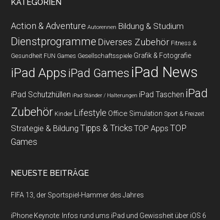
KATEGORIEN
Action & Adventure
Bildung & Studium
Autorennen
Dienstprogramme
Diverses Zubehör
Fitness &
Grafik & Fotografie
Gesundheit
Gesellschaftsspiele
FUN Games
iPad News
iPad Apps
iPad Games
iPad
iPad Schutzhüllen
iPad Taschen
iPad Ständer / Halterungen
Zubehör
Lifestyle
Office
Simulation
Kinder
Sport & Freizeit
Strategie & Bildung
Tipps & Tricks
TOP
TOP Apps
Games
NEUESTE BEITRÄGE
FIFA 13, der Sportspiel-Hammer des Jahres
iPhone Keynote: Infos rund ums iPad und Gewissheit über iOS 6