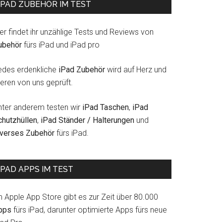
IPAD ZUBEHÖR IM TEST
er findet ihr unzählige Tests und Reviews von
ubehör
fürs iPad und iPad pro
edes erdenkliche
iPad Zubehör
wird auf Herz und
eren von uns geprüft.
nter anderem testen wir
iPad Taschen
,
iPad
chutzhüllen
,
iPad Ständer / Halterungen
und
iverses Zubehör
fürs iPad.
IPAD APPS IM TEST
m Apple App Store gibt es zur Zeit über 80.000
pps
fürs iPad, darunter optimierte Apps fürs neue