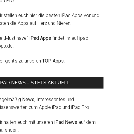
Pad Pro
r stellen euch hier die besten iPad Apps vor und
esten die Apps auf Herz und Nieren.
ie „Must have“
iPad Apps
findet ihr auf ipad-
pps.de.
ier geht's zu unseren
TOP Apps
.
IPAD NEWS – STETS AKTUELL
egelmäßig
News
, Interessantes und
issenswerten zum Apple iPad und iPad Pro
ir halten euch mit unseren
iPad News
auf dem
aufenden.