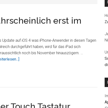
Hi
ahrscheinlich erst im
Z
J
Ni
s Update auf iOS 4 was iPhone-Anwender in diesen Tagen
lreich durchgeführt haben, wird für das iPad sich
U
raussichtlich noch bis November hinauszögern. …
S
ÜberiOS
iterlesen...]
d
4
für
das
iPad
wahrscheinlich
I
erst
A
im
ter Touch Tastatur