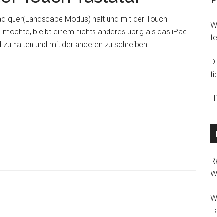
i
November
d quer(Landscape Modus) hält und mit der Touch
Wi
 möchte, bleibt einem nichts anderes übrig als das iPad
t
 zu halten und mit der anderen zu schreiben. …
rIdee!
D
d
ti
eilter
H
ch
tatur
R
W
W
L