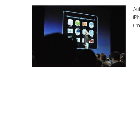
Au
iPh
um