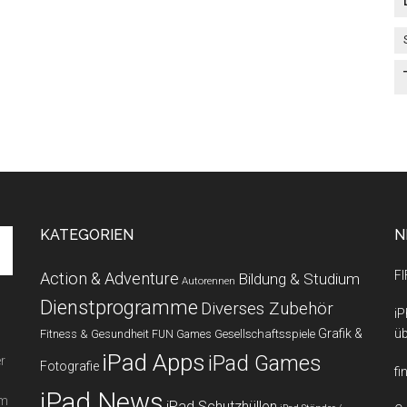
KATEGORIEN
N
FI
Action & Adventure
Bildung & Studium
Autorennen
Dienstprogramme
Diverses Zubehör
iP
Grafik &
üb
Fitness & Gesundheit
Gesellschaftsspiele
FUN Games
iPad Apps
iPad Games
r
Fotografie
fi
iPad News
em
iPad Schutzhüllen