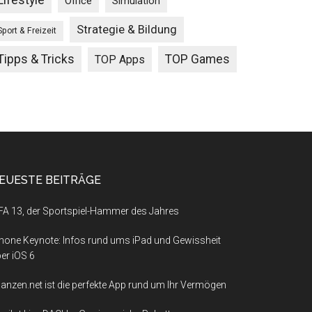
Lifestyle
Office
Simulation
Strategie & Bildung
Sport & Freizeit
Tipps & Tricks
TOP Games
TOP Apps
EUESTE BEITRÄGE
FA 13, der Sportspiel-Hammer des Jahres
hone Keynote: Infos rund ums iPad und Gewissheit
er iOS 6
nanzen.net ist die perfekte App rund um Ihr Vermögen