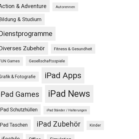
Action & Adventure
Autorennen
Bildung & Studium
Dienstprogramme
Diverses Zubehör
Fitness & Gesundheit
Gesellschaftsspiele
FUN Games
iPad Apps
Grafik & Fotografie
iPad News
iPad Games
iPad Schutzhüllen
iPad Ständer / Halterungen
iPad Zubehör
iPad Taschen
Kinder