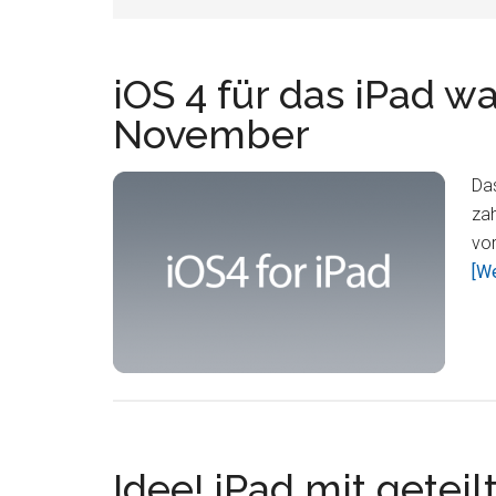
iOS 4 für das iPad w
November
Da
zah
vor
[We
Idee! iPad mit geteil