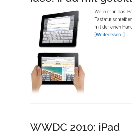
Wenn man das iPa
Tastatur schreiben
mit der einen Hand
Übe
[Weiterlesen...]
iPa
mit
get
Tou
Tas
WWDC 2010: iPad