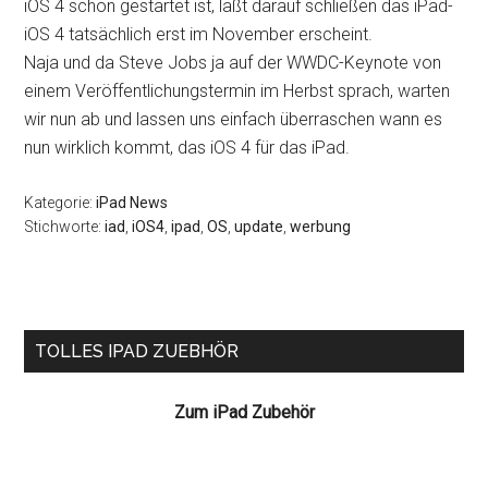
iOS 4 schon gestartet ist, läßt darauf schließen das iPad-
iOS 4 tatsächlich erst im November erscheint.
Naja und da Steve Jobs ja auf der WWDC-Keynote von
einem Veröffentlichungstermin im Herbst sprach, warten
wir nun ab und lassen uns einfach überraschen wann es
nun wirklich kommt, das iOS 4 für das iPad.
Kategorie:
iPad News
Stichworte:
iad
,
iOS4
,
ipad
,
OS
,
update
,
werbung
Seitenspalte
TOLLES IPAD ZUEBHÖR
Zum iPad Zubehör