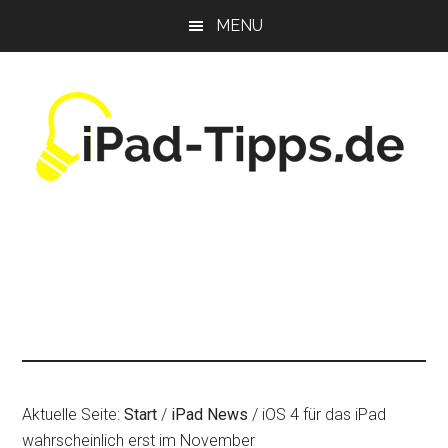
Zum
Zur
Zur
MENU
Inhalt
Seitenspalte
Fußzeile
springen
springen
springen
Aktuelle Seite:
Start
/
iPad News
/
iOS 4 für das iPad
wahrscheinlich erst im November