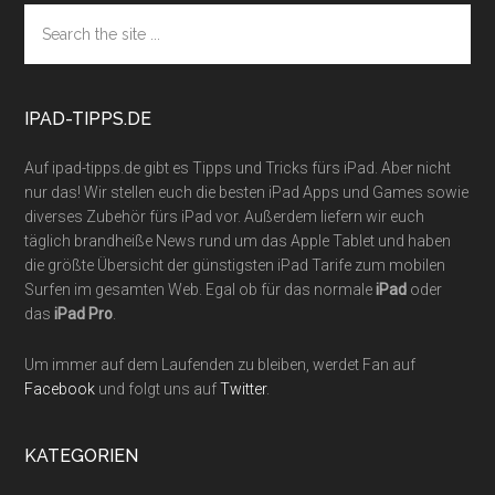
Footer
Search
the
site
...
IPAD-TIPPS.DE
Auf ipad-tipps.de gibt es Tipps und Tricks fürs iPad. Aber nicht
nur das! Wir stellen euch die besten iPad Apps und Games sowie
diverses Zubehör fürs iPad vor. Außerdem liefern wir euch
täglich brandheiße News rund um das Apple Tablet und haben
die größte Übersicht der günstigsten iPad Tarife zum mobilen
Surfen im gesamten Web. Egal ob für das normale
iPad
oder
das
iPad Pro
.
Um immer auf dem Laufenden zu bleiben, werdet Fan auf
Facebook
und folgt uns auf
Twitter
.
KATEGORIEN