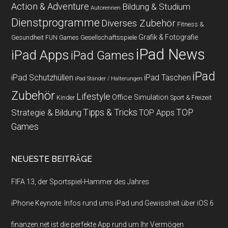
Action & Adventure
Bildung & Studium
Autorennen
Dienstprogramme
Diverses Zubehör
Fitness &
Grafik & Fotografie
Gesundheit
Gesellschaftsspiele
FUN Games
iPad News
iPad Apps
iPad Games
iPad
iPad Schutzhüllen
iPad Taschen
iPad Ständer / Halterungen
Zubehör
Lifestyle
Office
Simulation
Kinder
Sport & Freizeit
Strategie & Bildung
Tipps & Tricks
TOP
TOP Apps
Games
NEUESTE BEITRÄGE
FIFA 13, der Sportspiel-Hammer des Jahres
iPhone Keynote: Infos rund ums iPad und Gewissheit über iOS 6
finanzen.net ist die perfekte App rund um Ihr Vermögen