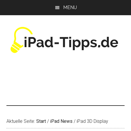
Zum
Zur
Zur
MENU
Inhalt
Seitenspalte
Fußzeile
springen
springen
springen
Aktuelle Seite:
Start
/
iPad News
/
iPad 3D Display