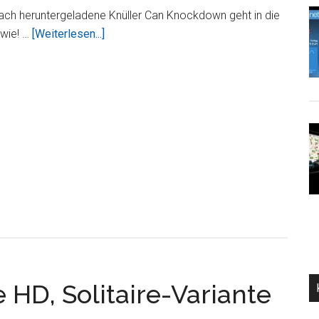
(Video)
fach heruntergeladene Knüller Can Knockdown geht in die
ÜberCan
 wie! …
[Weiterlesen...]
Knockdown
2
für
iPad,
Dosenwerfen
in
feinster
3D
Grafik
 HD, Solitaire-Variante