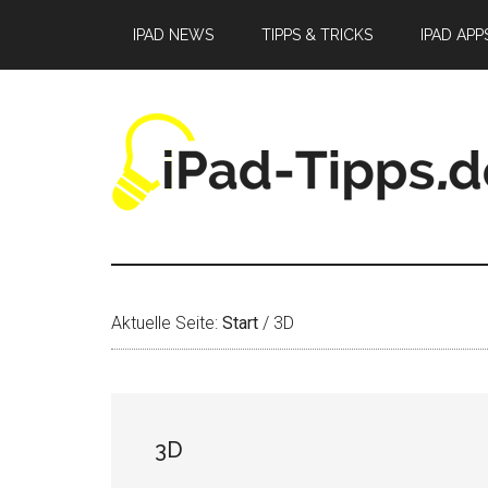
Zum
Zur
Zur
IPAD NEWS
TIPPS & TRICKS
IPAD APP
Inhalt
Seitenspalte
Fußzeile
springen
springen
springen
Aktuelle Seite:
Start
/
3D
3D