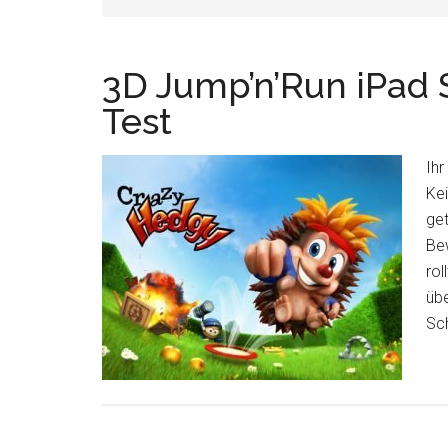
3D Jump’n’Run iPad 
Test
Ihr
Kei
get
Be
rol
übe
Sc