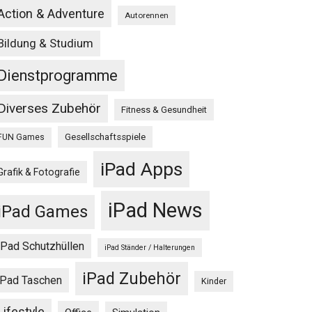
Action & Adventure
Autorennen
Bildung & Studium
Dienstprogramme
Diverses Zubehör
Fitness & Gesundheit
Gesellschaftsspiele
FUN Games
iPad Apps
Grafik & Fotografie
iPad News
iPad Games
iPad Schutzhüllen
iPad Ständer / Halterungen
iPad Zubehör
iPad Taschen
Kinder