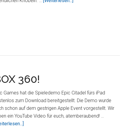
ÜberCubetastic
endlichen Knobeln. …
[Weiterlesen...]
HD
–
3D
Knobelspiel
zum
Einführungspreis
von
1,59€
BOX 360!
c Games hat die Spieledemo Epic Citadel fürs iPad
stenlos zum Download bereitgestellt. Die Demo wurde
h schon auf dem gestrigen Apple Event vorgestellt. Wir
ben ein YouTube Video für euch, atemberaubend! …
ÜberGrafik
iterlesen...]
wie