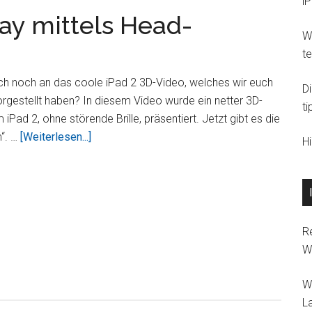
i
Hedgy
ay mittels Head-
im
Wi
Test
t
euch noch an das coole iPad 2 3D-Video, welches wir euch
D
rgestellt haben? In diesem Video wurde ein netter 3D-
ti
 iPad 2, ohne störende Brille, präsentiert. Jetzt gibt es die
ÜberiPad
“. …
[Weiterlesen...]
H
2
App:
3D-
Display
mittels
R
Head-
W
tracking
–
W
i3D
L