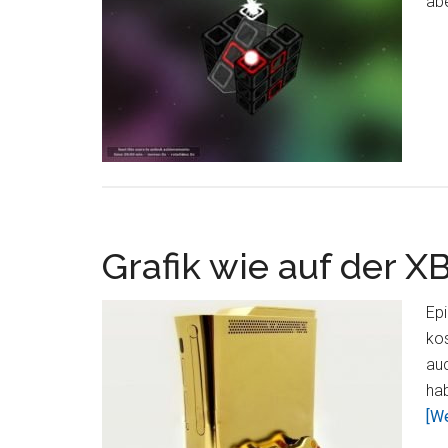
ab
Grafik wie auf der X
Epi
ko
auc
ha
[We