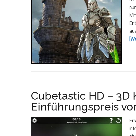
nu
Mit
En
aus
[We
Cubetastic HD – 3D 
Einführungspreis vo
Ers
int