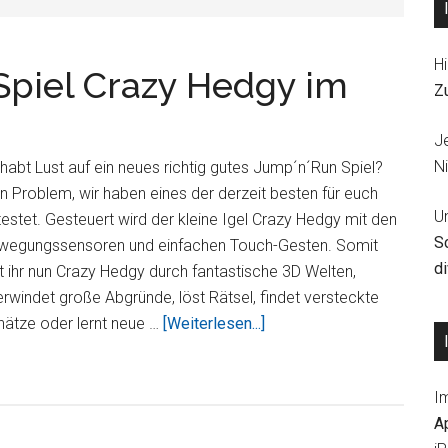
Hi
Spiel Crazy Hedgy im
Z
J
Ni
 habt Lust auf ein neues richtig gutes Jump´n´Run Spiel?
n Problem, wir haben eines der derzeit besten für euch
U
estet. Gesteuert wird der kleine Igel Crazy Hedgy mit den
S
wegungssensoren und einfachen Touch-Gesten. Somit
d
lt ihr nun Crazy Hedgy durch fantastische 3D Welten,
rwindet große Abgründe, löst Rätsel, findet versteckte
Über3D
hätze oder lernt neue …
[Weiterlesen...]
Jump’n’Run
iPad
I
Spiel
A
Crazy