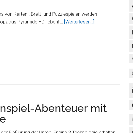
s von Karten-, Brett- und Puzzlespielen werden
ÜberCleopatras
eopatras Pyramide HD lieben! …
[Weiterlesen...]
Pyramide
HD,
Solitaire-
Variante
im
Pharaonen-
Style
lenspiel-Abenteuer mit
se
 der Einführung der Unreal Engine 3 Technologie erhalten