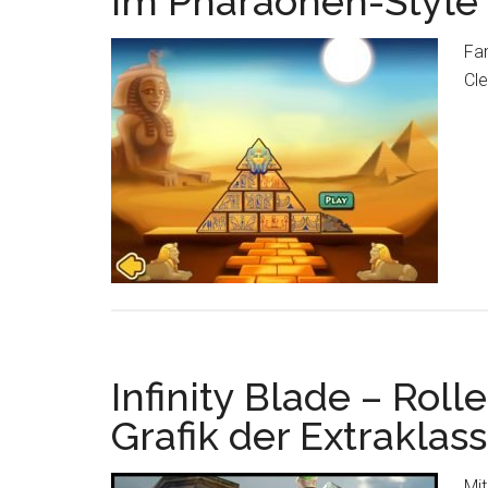
im Pharaonen-Style
Fan
Cl
Infinity Blade – Rol
Grafik der Extraklas
Mit