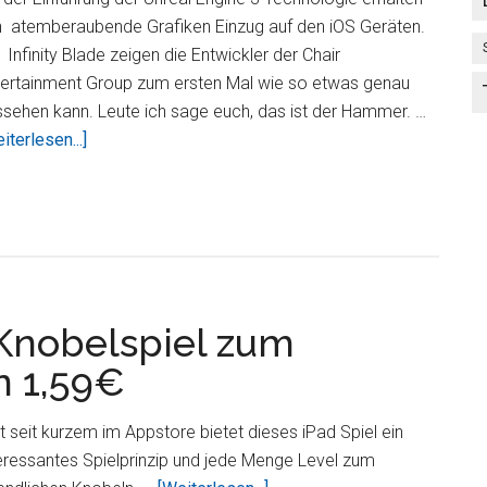
n atemberaubende Grafiken Einzug auf den iOS Geräten.
 Infinity Blade zeigen die Entwickler der Chair
tertainment Group zum ersten Mal wie so etwas genau
sehen kann. Leute ich sage euch, das ist der Hammer. …
ÜberInfinity
iterlesen...]
Blade
–
Rollenspiel-
Abenteuer
mit
Grafik
Knobelspiel zum
der
Extraklasse
n 1,59€
t seit kurzem im Appstore bietet dieses iPad Spiel ein
eressantes Spielprinzip und jede Menge Level zum