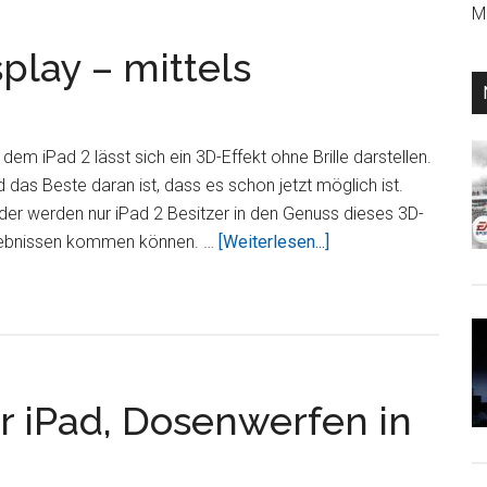
Mi
splay – mittels
 dem iPad 2 lässt sich ein 3D-Effekt ohne Brille darstellen.
 das Beste daran ist, dass es schon jetzt möglich ist.
der werden nur iPad 2 Besitzer in den Genuss dieses 3D-
ÜberiPad
lebnissen kommen können. …
[Weiterlesen...]
2
hat
ein
3D-
Display
 iPad, Dosenwerfen in
–
mittels
Frontkamera