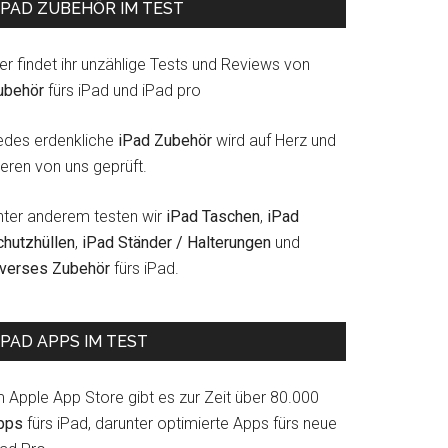
IPAD ZUBEHÖR IM TEST
er findet ihr unzählige Tests und Reviews von
ubehör
fürs iPad und iPad pro
edes erdenkliche
iPad Zubehör
wird auf Herz und
eren von uns geprüft.
nter anderem testen wir
iPad Taschen
,
iPad
chutzhüllen
,
iPad Ständer / Halterungen
und
iverses Zubehör
fürs iPad.
IPAD APPS IM TEST
m Apple App Store gibt es zur Zeit über 80.000
pps
fürs iPad, darunter optimierte Apps fürs neue