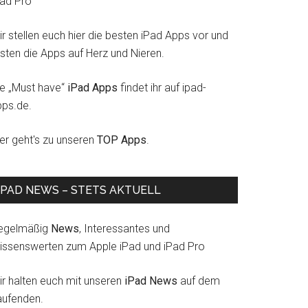
Pad Pro
r stellen euch hier die besten iPad Apps vor und
esten die Apps auf Herz und Nieren.
ie „Must have“
iPad Apps
findet ihr auf ipad-
pps.de.
ier geht's zu unseren
TOP Apps
.
IPAD NEWS – STETS AKTUELL
egelmäßig
News
, Interessantes und
issenswerten zum Apple iPad und iPad Pro
ir halten euch mit unseren
iPad News
auf dem
aufenden.