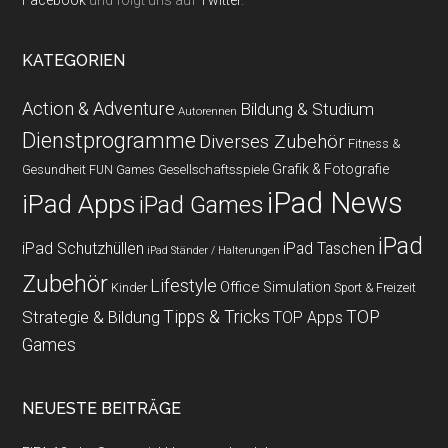
Facebook
und folgt uns auf
Twitter
.
KATEGORIEN
Action & Adventure
Bildung & Studium
Autorennen
Dienstprogramme
Diverses Zubehör
Fitness &
Grafik & Fotografie
Gesundheit
Gesellschaftsspiele
FUN Games
iPad News
iPad Apps
iPad Games
iPad
iPad Schutzhüllen
iPad Taschen
iPad Ständer / Halterungen
Zubehör
Lifestyle
Office
Simulation
Kinder
Sport & Freizeit
Strategie & Bildung
Tipps & Tricks
TOP
TOP Apps
Games
NEUESTE BEITRÄGE