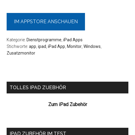
IM APPSTORE ANSCHAUEN
Kategorie:
Dienstprogramme
,
iPad Apps
Stichworte:
app
,
ipad
,
iPad App
,
Monitor
,
Windows
,
Zusatzmonitor
Seitenspalte
TOLLES IPAD ZUEBHÖR
Zum iPad Zubehör
IPAD ZUBEHÖR IM TEST