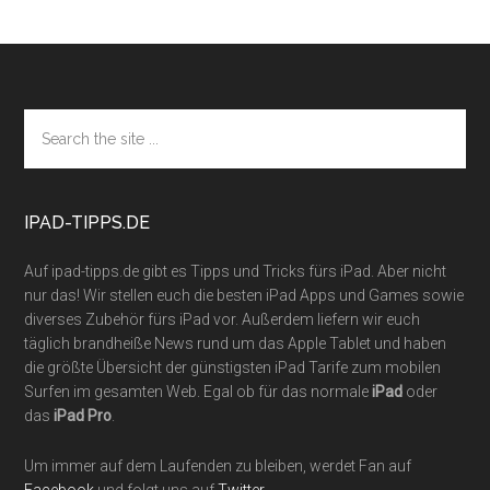
Footer
Search
the
site
...
IPAD-TIPPS.DE
Auf ipad-tipps.de gibt es Tipps und Tricks fürs iPad. Aber nicht
nur das! Wir stellen euch die besten iPad Apps und Games sowie
diverses Zubehör fürs iPad vor. Außerdem liefern wir euch
täglich brandheiße News rund um das Apple Tablet und haben
die größte Übersicht der günstigsten iPad Tarife zum mobilen
Surfen im gesamten Web. Egal ob für das normale
iPad
oder
das
iPad Pro
.
Um immer auf dem Laufenden zu bleiben, werdet Fan auf