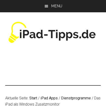
Zum
Zur
Zur
MENU
Inhalt
Seitenspalte
Fußzeile
springen
springen
springen
Aktuelle Seite:
Start
/
iPad Apps
/
Dienstprogramme
/
Das
iPad als Windows Zusatzmonitor