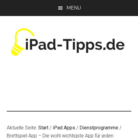
Zum
Zur
Zur
MENU
Inhalt
Seitenspalte
Fußzeile
springen
springen
springen
Aktuelle Seite:
Start
/
iPad Apps
/
Dienstprogramme
/
Brettspiel App – Die wohl wichtigste App für jeden