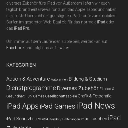
diverses Zubehör fürs iPad vor. Außerdem liefern wir euch
täglich brandheiße News rund um das Apple Tablet und haben
die größte Übersicht der günstigsten iPad Tarife zum mobilen
Surfen im gesamten Web. Egal ob für das normale
iPad
oder
das
iPad Pro
.
Um immer auf dem Laufenden zu bleiben, werdet Fan auf
Facebook
und folgt uns auf
Twitter
.
KATEGORIEN
Action & Adventure
Bildung & Studium
Autorennen
Dienstprogramme
Diverses Zubehör
Fitness &
Grafik & Fotografie
Gesundheit
Gesellschaftsspiele
FUN Games
iPad News
iPad Apps
iPad Games
iPad
iPad Schutzhüllen
iPad Taschen
iPad Ständer / Halterungen