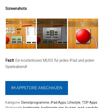
Screenshots
:
Fazit
: Ein kostenloses MUSS für jedes iPad und jeden
Spieleabend!
IM APPSTORE ANSCHAUEN
Kategorie:
Dienstprogramme
,
iPad Apps
,
Lifestyle
,
TOP Apps
Stichworte:
brettspiele
,
brettspiele app
,
buzzer
,
ipad
,
sanduhr
,