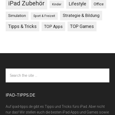
iPad Zubehör
Lifestyle
Office
Kinder
Strategie & Bildung
Simulation
Sport & Freizeit
Tipps & Tricks
TOP Games
TOP Apps
Footer
Search
the
site
...
IPAD-TIPPS.DE
Auf ipad-tipps.de gibt es Tipps und Tricks fürs iPad. Aber nicht
nur das! Wir stellen euch die besten iPad Apps und Games sowie