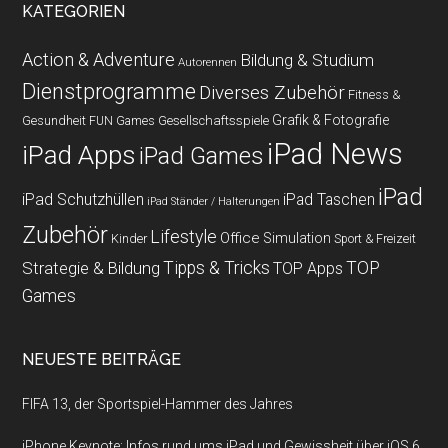
KATEGORIEN
Action & Adventure
Bildung & Studium
Autorennen
Dienstprogramme
Diverses Zubehör
Fitness &
Grafik & Fotografie
Gesundheit
Gesellschaftsspiele
FUN Games
iPad News
iPad Apps
iPad Games
iPad
iPad Schutzhüllen
iPad Taschen
iPad Ständer / Halterungen
Zubehör
Lifestyle
Office
Simulation
Kinder
Sport & Freizeit
Strategie & Bildung
Tipps & Tricks
TOP
TOP Apps
Games
NEUESTE BEITRÄGE
FIFA 13, der Sportspiel-Hammer des Jahres
iPhone Keynote: Infos rund ums iPad und Gewissheit über iOS 6