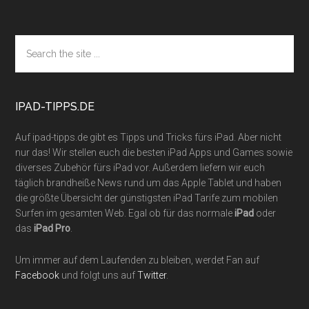
Footer
Search
the
site
...
IPAD-TIPPS.DE
Auf ipad-tipps.de gibt es Tipps und Tricks fürs iPad. Aber nicht
nur das! Wir stellen euch die besten iPad Apps und Games sowie
diverses Zubehör fürs iPad vor. Außerdem liefern wir euch
täglich brandheiße News rund um das Apple Tablet und haben
die größte Übersicht der günstigsten iPad Tarife zum mobilen
Surfen im gesamten Web. Egal ob für das normale
iPad
oder
das
iPad Pro
.
Um immer auf dem Laufenden zu bleiben, werdet Fan auf
Facebook
und folgt uns auf
Twitter
.