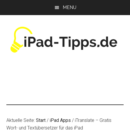
Zum
Zur
Zur
MENU
Inhalt
Seitenspalte
Fußzeile
springen
springen
springen
Aktuelle Seite:
Start
/
iPad Apps
/
iTranslate – Gratis
Wort- und Textübersetzer für das iPad