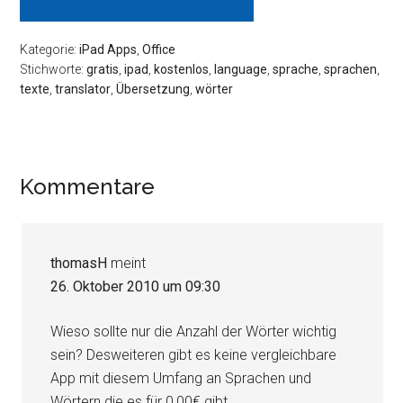
Kategorie:
iPad Apps
,
Office
Stichworte:
gratis
,
ipad
,
kostenlos
,
language
,
sprache
,
sprachen
,
texte
,
translator
,
Übersetzung
,
wörter
Leser-
Kommentare
Interaktionen
thomasH
meint
26. Oktober 2010 um 09:30
Wieso sollte nur die Anzahl der Wörter wichtig
sein? Desweiteren gibt es keine vergleichbare
App mit diesem Umfang an Sprachen und
Wörtern die es für 0,00€ gibt.