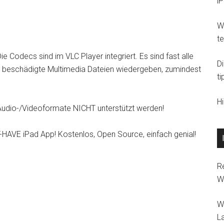
i
Wi
t
e Codecs sind im VLC Player integriert. Es sind fast alle
D
 beschädigte Multimedia Dateien wiedergeben, zumindest
ti
H
Audio-/Videoformate NICHT unterstützt werden!
-HAVE iPad App! Kostenlos, Open Source, einfach genial!
R
W
W
L