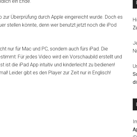
dlich ein Ende.
p zur Überprüfung durch Apple eingereicht wurde. Doch es
Hi
r stellen könnte, denn wer benutzt jetzt noch die iPod
Z
J
 nicht nur für Mac und PC, sondern auch fürs iPad. Die
Ni
timmt: Für jedes Video wird ein Vorschaubild erstellt und
 ist die iPad App intuitiv und kinderleicht zu bedienen!
U
l! Leider gibt es den Player zur Zeit nur in Englisch!
S
d
I
A