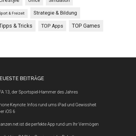
Lifestyle
Office
Simulation
Strategie & Bildung
Sport & Freizeit
Tipps & Tricks
TOP Games
TOP Apps
EUESTE BEITRÄGE
FA 13, der Sportspiel-Hammer des Jahres
hone Keynote: Infos rund ums iPad und Gewissheit
er iOS 6
nanzen.net ist die perfekte App rund um Ihr Vermögen