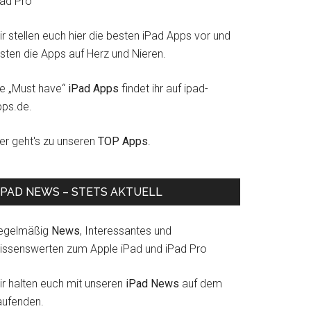
Pad Pro
r stellen euch hier die besten iPad Apps vor und
esten die Apps auf Herz und Nieren.
ie „Must have“
iPad Apps
findet ihr auf ipad-
pps.de.
ier geht's zu unseren
TOP Apps
.
IPAD NEWS – STETS AKTUELL
egelmäßig
News
, Interessantes und
issenswerten zum Apple iPad und iPad Pro
ir halten euch mit unseren
iPad News
auf dem
aufenden.