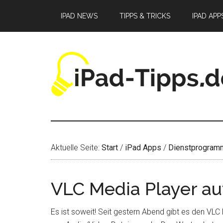
Zum
Zur
Zur
IPAD NEWS
TIPPS & TRICKS
IPAD APP
Inhalt
Seitenspalte
Fußzeile
springen
springen
springen
Aktuelle Seite:
Start
/
iPad Apps
/
Dienstprogram
VLC Media Player au
Es ist soweit! Seit gestern Abend gibt es den VLC