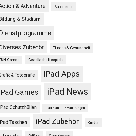
Action & Adventure
Autorennen
Bildung & Studium
Dienstprogramme
Diverses Zubehör
Fitness & Gesundheit
Gesellschaftsspiele
FUN Games
iPad Apps
Grafik & Fotografie
iPad News
iPad Games
iPad Schutzhüllen
iPad Ständer / Halterungen
iPad Zubehör
iPad Taschen
Kinder