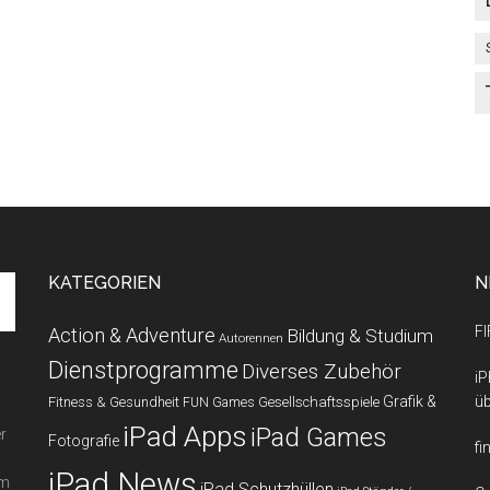
KATEGORIEN
N
FI
Action & Adventure
Bildung & Studium
Autorennen
Dienstprogramme
Diverses Zubehör
iP
Grafik &
üb
Fitness & Gesundheit
Gesellschaftsspiele
FUN Games
iPad Apps
iPad Games
r
Fotografie
fi
iPad News
em
iPad Schutzhüllen