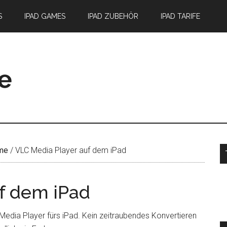
S
IPAD GAMES
IPAD ZUBEHÖR
IPAD TARIFE
S
me
/
VLC Media Player auf dem iPad
f dem iPad
 Media Player fürs iPad. Kein zeitraubendes Konvertieren