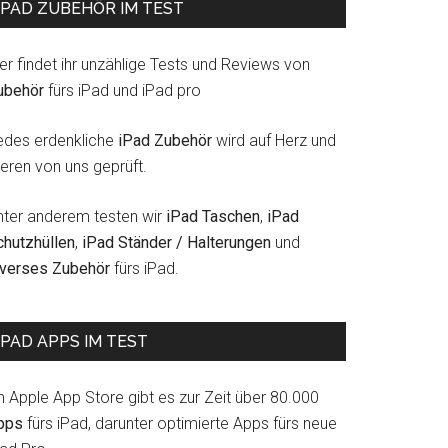
IPAD ZUBEHÖR IM TEST
er findet ihr unzählige Tests und Reviews von
ubehör
fürs iPad und iPad pro
edes erdenkliche
iPad Zubehör
wird auf Herz und
eren von uns geprüft.
nter anderem testen wir
iPad Taschen
,
iPad
chutzhüllen
,
iPad Ständer / Halterungen
und
iverses Zubehör
fürs iPad.
IPAD APPS IM TEST
m Apple App Store gibt es zur Zeit über 80.000
pps
fürs iPad, darunter optimierte Apps fürs neue