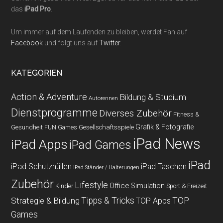
das
iPad Pro
.
Um immer auf dem Laufenden zu bleiben, werdet Fan auf
Facebook
und folgt uns auf
Twitter
.
KATEGORIEN
Action & Adventure
Bildung & Studium
Autorennen
Dienstprogramme
Diverses Zubehör
Fitness &
Grafik & Fotografie
Gesundheit
Gesellschaftsspiele
FUN Games
iPad News
iPad Apps
iPad Games
iPad
iPad Schutzhüllen
iPad Taschen
iPad Ständer / Halterungen
Zubehör
Lifestyle
Office
Simulation
Kinder
Sport & Freizeit
Strategie & Bildung
Tipps & Tricks
TOP
TOP Apps
Games