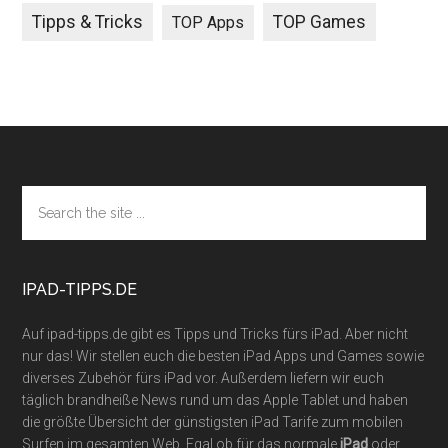
Tipps & Tricks
TOP Games
TOP Apps
Footer
Search
the
site
...
IPAD-TIPPS.DE
Auf ipad-tipps.de gibt es Tipps und Tricks fürs iPad. Aber nicht
nur das! Wir stellen euch die besten iPad Apps und Games sowie
diverses Zubehör fürs iPad vor. Außerdem liefern wir euch
täglich brandheiße News rund um das Apple Tablet und haben
die größte Übersicht der günstigsten iPad Tarife zum mobilen
Surfen im gesamten Web. Egal ob für das normale
iPad
oder