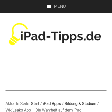
Zum
Zur
Zur
MENU
Inhalt
Seitenspalte
Fußzeile
springen
springen
springen
Aktuelle Seite:
Start
/
iPad Apps
/
Bildung & Studium
/
WikiLeaks App – Die Wahrheit auf dem iPad