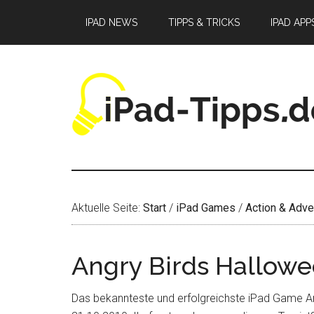
Zum
Zur
Zur
IPAD NEWS
TIPPS & TRICKS
IPAD APP
Inhalt
Seitenspalte
Fußzeile
springen
springen
springen
Aktuelle Seite:
Start
/
iPad Games
/
Action & Adve
Angry Birds Hallowe
Das bekannteste und erfolgreichste iPad Game A