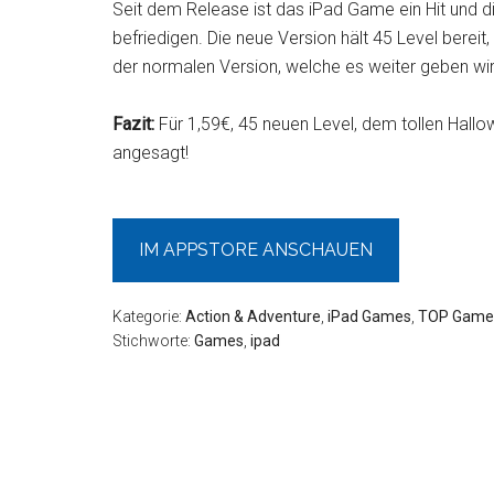
Seit dem Release ist das iPad Game ein Hit und d
befriedigen. Die neue Version hält 45 Level berei
der normalen Version, welche es weiter geben wir
Fazit:
Für 1,59€, 45 neuen Level, dem tollen Hall
angesagt!
IM APPSTORE ANSCHAUEN
Kategorie:
Action & Adventure
,
iPad Games
,
TOP Game
Stichworte:
Games
,
ipad