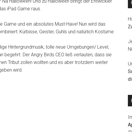
? Na Halloween! Und zu Halloween bringt der Entwickler
 das iPad Game raus.
Hi
hone Game und ein absolutes Must-Have! Nun wird das
Z
niert: Kürbisse, Geister, Guhls und natürlich Kostüme.
J
lige Hintergrundmusik, tolle neue Umgebungen/ Level,
Ni
 begehrt. Der Angry Birds CEO ließ verlauten, dass sie
nen Tribut zollen wollten und es aber trotzdem weiter
U
eben wird.
S
d
I
A