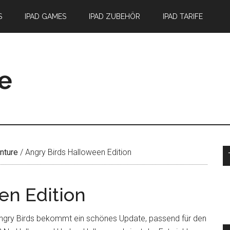
S
IPAD GAMES
IPAD ZUBEHÖR
IPAD TARIFE
S
nture
/
Angry Birds Halloween Edition
en Edition
ngry Birds bekommt ein schönes Update, passend für den