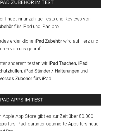
IPAD ZUBEHÖR IM TEST
er findet ihr unzählige Tests und Reviews von
ubehör
fürs iPad und iPad pro
edes erdenkliche
iPad Zubehör
wird auf Herz und
eren von uns geprüft.
nter anderem testen wir
iPad Taschen
,
iPad
chutzhüllen
,
iPad Ständer / Halterungen
und
iverses Zubehör
fürs iPad.
IPAD APPS IM TEST
m Apple App Store gibt es zur Zeit über 80.000
pps
fürs iPad, darunter optimierte Apps fürs neue