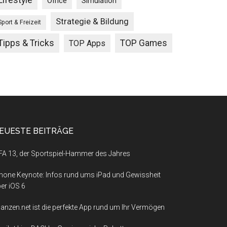
Lifestyle
Office
Simulation
Strategie & Bildung
Sport & Freizeit
Tipps & Tricks
TOP Games
TOP Apps
EUESTE BEITRÄGE
FA 13, der Sportspiel-Hammer des Jahres
hone Keynote: Infos rund ums iPad und Gewissheit
er iOS 6
nanzen.net ist die perfekte App rund um Ihr Vermögen