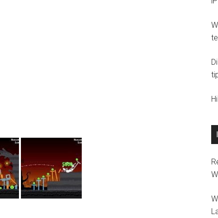
i
Wi
t
D
ti
H
R
W
W
L