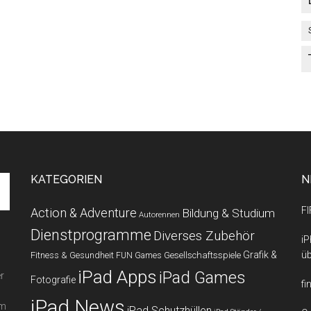
KATEGORIEN
N
FI
Action & Adventure
Bildung & Studium
Autorennen
Dienstprogramme
Diverses Zubehör
iP
Grafik &
üb
Fitness & Gesundheit
Gesellschaftsspiele
FUN Games
iPad Apps
iPad Games
r
Fotografie
fi
iPad News
em
iPad Schutzhüllen