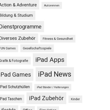
Action & Adventure
Autorennen
Bildung & Studium
Dienstprogramme
Diverses Zubehör
Fitness & Gesundheit
Gesellschaftsspiele
FUN Games
iPad Apps
Grafik & Fotografie
iPad News
iPad Games
iPad Schutzhüllen
iPad Ständer / Halterungen
iPad Zubehör
iPad Taschen
Kinder