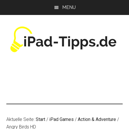
Zum
Zur
Zur
MENU
Inhalt
Seitenspalte
Fußzeile
springen
springen
springen
Aktuelle Seite:
Start
/
iPad Games
/
Action & Adventure
/
Angry Birds HD