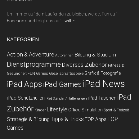
Um immer auf dem Laufenden zu bleiben, werdet Fan auf
Facebook
und folgt uns auf
Twitter
.
KATEGORIEN
Action & Adventure
Bildung & Studium
Autorennen
Dienstprogramme
Diverses Zubehör
Fitness &
Grafik & Fotografie
Gesundheit
Gesellschaftsspiele
FUN Games
iPad News
iPad Apps
iPad Games
iPad
iPad Schutzhüllen
iPad Taschen
iPad Ständer / Halterungen
Zubehör
Lifestyle
Office
Simulation
Kinder
Sport & Freizeit
Strategie & Bildung
Tipps & Tricks
TOP
TOP Apps
Games