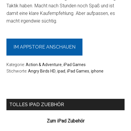
Taktik haben. Macht nach Stunden noch Spaß und ist
damit eine klare Kaufempfehlung. Aber aufpassen, es
macht irgendwie süchtig.
Angry
Birds
IM APPSTORE ANSCHAUEN
Kategorie:
Action & Adventure
,
iPad Games
Stichworte:
Angry Birds HD
,
ipad
,
iPad Games
,
iphone
Seitenspalte
TOLLES IPAD ZUEBHÖR
Zum iPad Zubehör