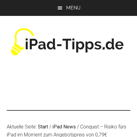
Zum
Zur
Zur
MENU
Inhalt
Seitenspalte
Fußzeile
springen
springen
springen
Aktuelle Seite:
Start
/
iPad News
/
Conquist – Risiko fürs
iPad im Moment zum Angebotspreis von 0,79€