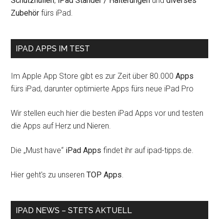
Schutzhüllen
,
iPad Ständer / Halterungen
und
diverses
Zubehör
fürs iPad.
IPAD APPS IM TEST
Im Apple App Store gibt es zur Zeit über 80.000
Apps
fürs iPad, darunter optimierte Apps fürs neue iPad Pro
Wir stellen euch hier die besten iPad Apps vor und testen
die Apps auf Herz und Nieren.
Die „Must have“
iPad Apps
findet ihr auf ipad-tipps.de.
Hier geht's zu unseren
TOP Apps
.
IPAD NEWS – STETS AKTUELL