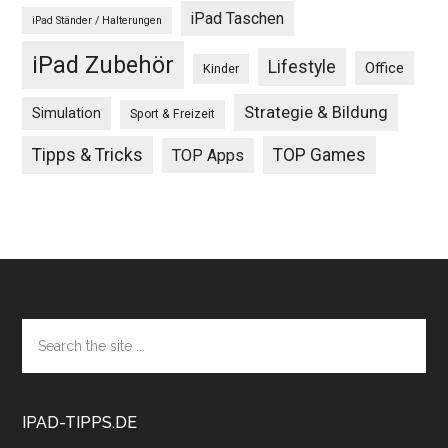
iPad Taschen
iPad Ständer / Halterungen
iPad Zubehör
Lifestyle
Office
Kinder
Strategie & Bildung
Simulation
Sport & Freizeit
Tipps & Tricks
TOP Games
TOP Apps
Footer
Search
the
site
...
IPAD-TIPPS.DE