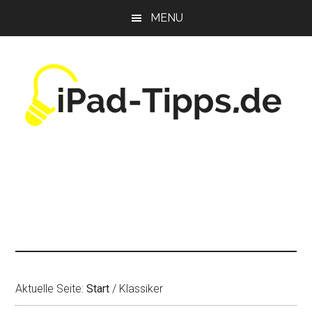
Zum
Zur
Zur
MENU
Inhalt
Seitenspalte
Fußzeile
springen
springen
springen
Aktuelle Seite:
Start
/
Klassiker