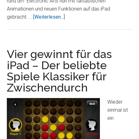
rund um Electronic Arts nun mit fantastischen
Animationen und neuen Funktionen auf das iPad
ÜberMonopoly
gebracht. …
[Weiterlesen...]
HD
auf
dem
iPad
Vier gewinnt für das
mit
iPad – Der beliebte
der
Spiele Klassiker für
ganzen
Familie
Zwischendurch
spielen
Wieder
einmal ist
ein