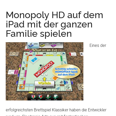
Der
Turmbau
Monopoly HD auf dem
Klassiker
iPad mit der ganzen
nun
Familie spielen
auch
auf
dem
Eines der
iPad
verfügbar
erfolgreichsten Brettspiel Klassiker haben die Entwickler