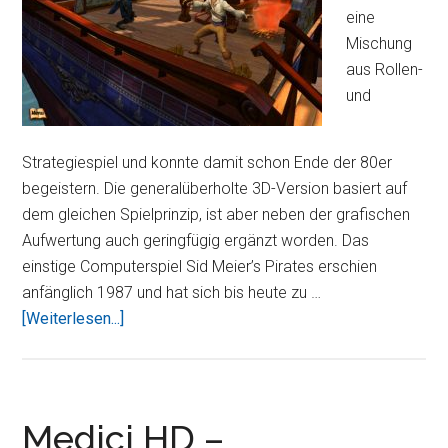
eine
Mischung
aus Rollen-
und
Strategiespiel und konnte damit schon Ende der 80er
begeistern. Die generalüberholte 3D-Version basiert auf
dem gleichen Spielprinzip, ist aber neben der grafischen
Aufwertung auch geringfügig ergänzt worden. Das
einstige Computerspiel Sid Meier’s Pirates erschien
anfänglich 1987 und hat sich bis heute zu …
ÜberSid
[Weiterlesen...]
Meier
´s
Pirates,
der
Medici HD –
Hochsee