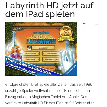
Labyrinth HD jetzt auf
HD“
dem iPad spielen
Eines der
erfolgreichsten Brettspiele aller Zeiten das seit 1986
unzählige Spieler weltweit in seinen Bann zieht erhält
Einzug auf dem Magischen Tablet von Apple. Das
verrückte Labyrinth HD für das iPad ist für Spieler aller