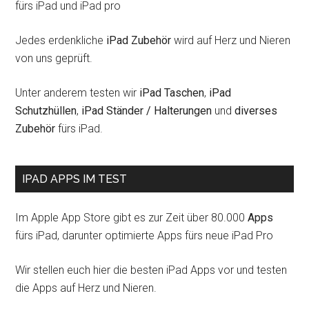
fürs iPad und iPad pro
Jedes erdenkliche
iPad Zubehör
wird auf Herz und Nieren
von uns geprüft.
Unter anderem testen wir
iPad Taschen
,
iPad
Schutzhüllen
,
iPad Ständer / Halterungen
und
diverses
Zubehör
fürs iPad.
IPAD APPS IM TEST
Im Apple App Store gibt es zur Zeit über 80.000
Apps
fürs iPad, darunter optimierte Apps fürs neue iPad Pro
Wir stellen euch hier die besten iPad Apps vor und testen
die Apps auf Herz und Nieren.