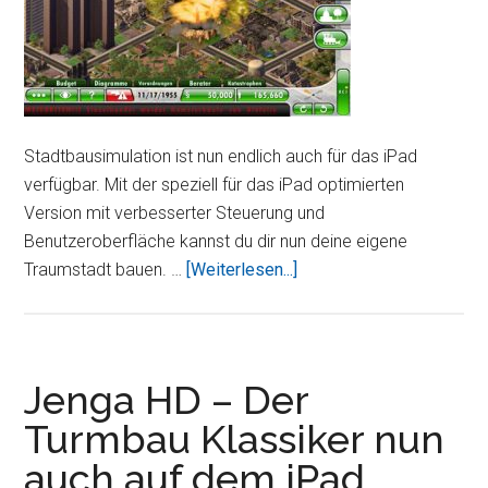
Stadtbausimulation ist nun endlich auch für das iPad
verfügbar. Mit der speziell für das iPad optimierten
Version mit verbesserter Steuerung und
Benutzeroberfläche kannst du dir nun deine eigene
ÜberSimCity
Traumstadt bauen. …
[Weiterlesen...]
Deluxe
für
iPad
Kurzvorstellung
Jenga HD – Der
Turmbau Klassiker nun
auch auf dem iPad