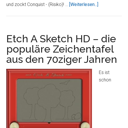
ÜberConquist
und zockt Conquist - (Risiko)! …
[Weiterlesen...]
–
Risiko
fürs
iPad
Etch A Sketch HD – die
im
populäre Zeichentafel
Moment
aus den 70ziger Jahren
zum
Angebotspreis
von
Es ist
0,79€
schon