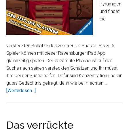
Pyramiden
und findet
die
versteckten Schätze des zerstreuten Pharao. Bis zu 5
Spieler können mit dieser Ravensburger iPad App
gleichzeitig spielen. Der zerstreute Pharao ist auf der
Suche nach seinen versteckten Schätzen und Ihr müsst
ihm bei der Suche helfen. Dafür sind Konzentration und ein
gutes Gedächtnis gefragt, denn wie beim echten …
ÜberRavensburger
[Weiterlesen...]
Brettspiel
Umsetzung
„Der
zerstreute
Das verrückte
Pharao