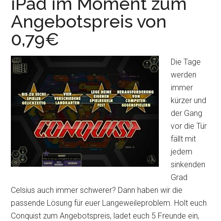
iPad im Moment zum
dem
Angebotspreis von
iPad
0,79€
Die Tage
werden
immer
kürzer und
der Gang
vor die Tür
fällt mit
jedem
sinkenden
Grad
Celsius auch immer schwerer? Dann haben wir die
passende Lösung für euer Langeweileproblem. Holt euch
Conquist zum Angebotspreis, ladet euch 5 Freunde ein,