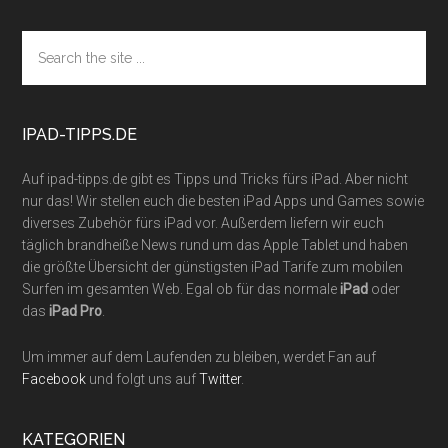
Footer
Search
the
site
...
IPAD-TIPPS.DE
Auf ipad-tipps.de gibt es Tipps und Tricks fürs iPad. Aber nicht
nur das! Wir stellen euch die besten iPad Apps und Games sowie
diverses Zubehör fürs iPad vor. Außerdem liefern wir euch
täglich brandheiße News rund um das Apple Tablet und haben
die größte Übersicht der günstigsten iPad Tarife zum mobilen
Surfen im gesamten Web. Egal ob für das normale
iPad
oder
das
iPad Pro
.
Um immer auf dem Laufenden zu bleiben, werdet Fan auf
Facebook
und folgt uns auf
Twitter
.
KATEGORIEN