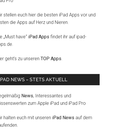
Pad Pro
r stellen euch hier die besten iPad Apps vor und
esten die Apps auf Herz und Nieren.
ie „Must have“
iPad Apps
findet ihr auf ipad-
pps.de.
ier geht's zu unseren
TOP Apps
.
IPAD NEWS – STETS AKTUELL
egelmäßig
News
, Interessantes und
issenswerten zum Apple iPad und iPad Pro
ir halten euch mit unseren
iPad News
auf dem
aufenden.