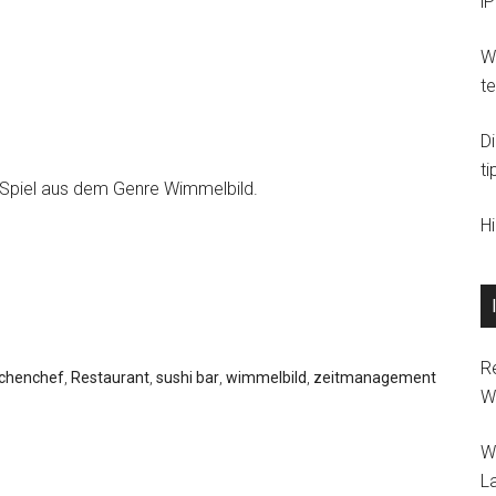
i
Wi
t
D
ti
 Spiel aus dem Genre Wimmelbild.
H
R
chenchef
,
Restaurant
,
sushi bar
,
wimmelbild
,
zeitmanagement
W
W
L