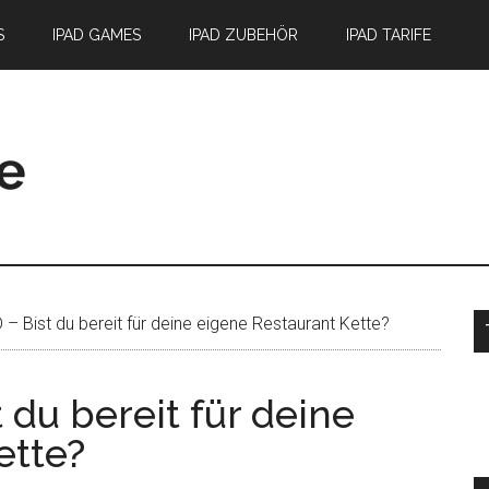
S
IPAD GAMES
IPAD ZUBEHÖR
IPAD TARIFE
S
 Bist du bereit für deine eigene Restaurant Kette?
du bereit für deine
ette?