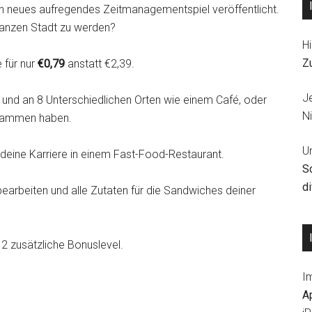
in neues aufregendes Zeitmanagementspiel veröffentlicht.
ganzen Stadt zu werden?
Hi
Z
 für nur
€0,79
anstatt €2,39.
J
el und an 8 Unterschiedlichen Orten wie einem Café, oder
Ni
zusammen haben.
U
 deine Karriere in einem Fast-Food-Restaurant.
S
d
bearbeiten und alle Zutaten für die Sandwiches deiner
 2 zusätzliche Bonuslevel.
I
A