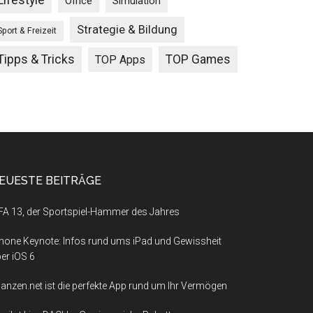
Lifestyle
Office
Simulation
Strategie & Bildung
Sport & Freizeit
Tipps & Tricks
TOP Games
TOP Apps
EUESTE BEITRÄGE
FA 13, der Sportspiel-Hammer des Jahres
hone Keynote: Infos rund ums iPad und Gewissheit
er iOS 6
nanzen.net ist die perfekte App rund um Ihr Vermögen