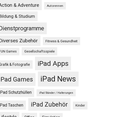
Action & Adventure
Autorennen
Bildung & Studium
Dienstprogramme
Diverses Zubehör
Fitness & Gesundheit
Gesellschaftsspiele
FUN Games
iPad Apps
Grafik & Fotografie
iPad News
iPad Games
iPad Schutzhüllen
iPad Ständer / Halterungen
iPad Zubehör
iPad Taschen
Kinder