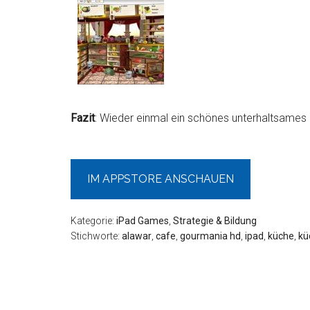
Fazit
: Wieder einmal ein schönes unterhaltsames
IM APPSTORE ANSCHAUEN
Kategorie:
iPad Games
,
Strategie & Bildung
Stichworte:
alawar
,
cafe
,
gourmania hd
,
ipad
,
küche
,
kü