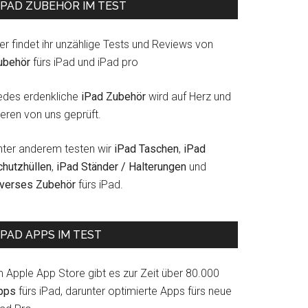
IPAD ZUBEHÖR IM TEST
er findet ihr unzählige Tests und Reviews von
ubehör
fürs iPad und iPad pro
edes erdenkliche
iPad Zubehör
wird auf Herz und
eren von uns geprüft.
nter anderem testen wir
iPad Taschen
,
iPad
chutzhüllen
,
iPad Ständer / Halterungen
und
iverses Zubehör
fürs iPad.
IPAD APPS IM TEST
m Apple App Store gibt es zur Zeit über 80.000
pps
fürs iPad, darunter optimierte Apps fürs neue