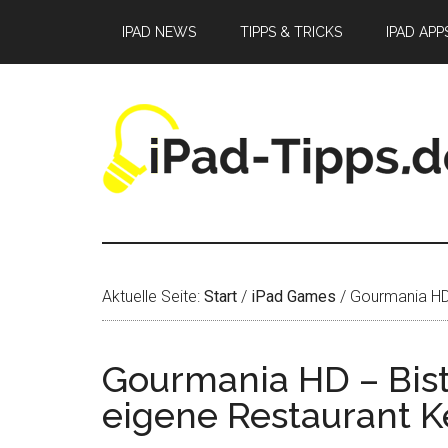
Zum
Zur
Zur
IPAD NEWS
TIPPS & TRICKS
IPAD APP
Inhalt
Seitenspalte
Fußzeile
springen
springen
springen
Aktuelle Seite:
Start
/
iPad Games
/
Gourmania HD –
Gourmania HD – Bist 
eigene Restaurant K