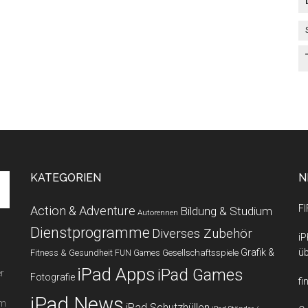
KATEGORIEN
N
FI
Action & Adventure
Bildung & Studium
Autorennen
Dienstprogramme
Diverses Zubehör
iP
Grafik &
üb
Fitness & Gesundheit
Gesellschaftsspiele
FUN Games
iPad Apps
iPad Games
r
Fotografie
fi
iPad News
em
iPad Schutzhüllen