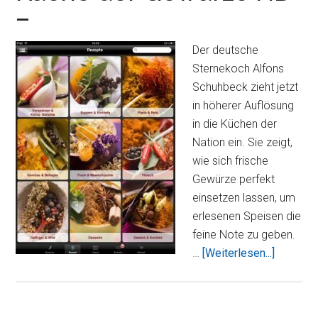
–
deine
eigene
Restaurant
Der deutsche
Kette?
Sternekoch Alfons
Schuhbeck zieht jetzt
in höherer Auflösung
in die Küchen der
Nation ein. Sie zeigt,
wie sich frische
Gewürze perfekt
einsetzen lassen, um
erlesenen Speisen die
feine Note zu geben.
ÜberAlf
…
[Weiterlesen...]
Schuhbe
´s
Küche