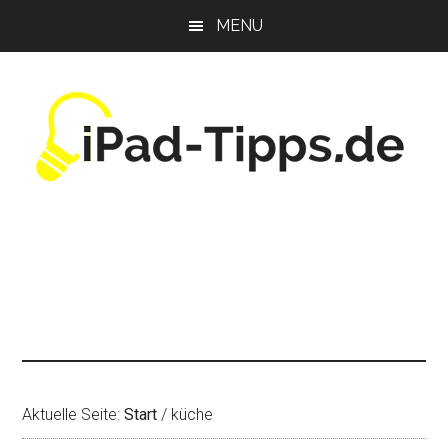
Zum
Zur
Zur
MENU
Inhalt
Seitenspalte
Fußzeile
springen
springen
springen
Aktuelle Seite:
Start
/
küche