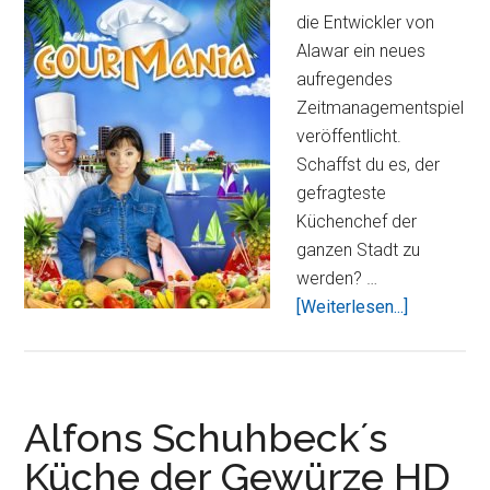
die Entwickler von
Alawar ein neues
aufregendes
Zeitmanagementspiel
veröffentlicht.
Schaffst du es, der
gefragteste
Küchenchef der
ganzen Stadt zu
werden? …
ÜberGourm
[Weiterlesen...]
HD
–
Bist
du
Alfons Schuhbeck´s
bereit
Küche der Gewürze HD
für