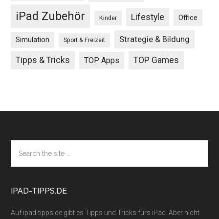
iPad Zubehör
Lifestyle
Office
Kinder
Strategie & Bildung
Simulation
Sport & Freizeit
Tipps & Tricks
TOP Games
TOP Apps
Footer
Search
the
site
...
IPAD-TIPPS.DE
Auf ipad-tipps.de gibt es Tipps und Tricks fürs iPad. Aber nicht