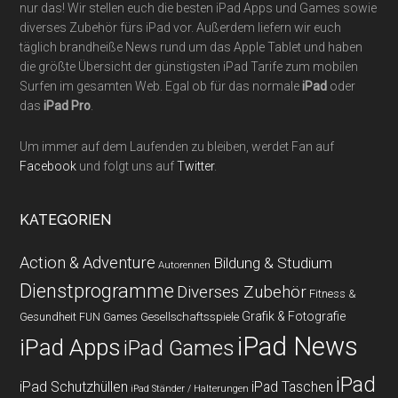
nur das! Wir stellen euch die besten iPad Apps und Games sowie
diverses Zubehör fürs iPad vor. Außerdem liefern wir euch
täglich brandheiße News rund um das Apple Tablet und haben
die größte Übersicht der günstigsten iPad Tarife zum mobilen
Surfen im gesamten Web. Egal ob für das normale
iPad
oder
das
iPad Pro
.
Um immer auf dem Laufenden zu bleiben, werdet Fan auf
Facebook
und folgt uns auf
Twitter
.
KATEGORIEN
Action & Adventure
Bildung & Studium
Autorennen
Dienstprogramme
Diverses Zubehör
Fitness &
Grafik & Fotografie
Gesundheit
Gesellschaftsspiele
FUN Games
iPad News
iPad Apps
iPad Games
iPad
iPad Schutzhüllen
iPad Taschen
iPad Ständer / Halterungen