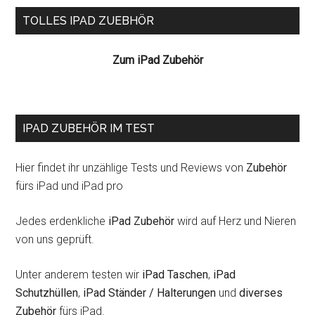
der
Seitenspalte
TOLLES IPAD ZUEBHÖR
Gewürz
HD
Zum iPad Zubehör
–
IPAD ZUBEHÖR IM TEST
Hier findet ihr unzählige Tests und Reviews von
Zubehör
fürs iPad und iPad pro
Jedes erdenkliche
iPad Zubehör
wird auf Herz und Nieren
von uns geprüft.
Unter anderem testen wir
iPad Taschen
,
iPad
Schutzhüllen
,
iPad Ständer / Halterungen
und
diverses
Zubehör
fürs iPad.