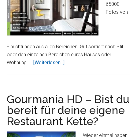
65000
Fotos von
Einrichtungen aus allen Bereichen. Gut sortiert nach Stil
oder den einzelnen Bereichen eures Hauses oder
ÜberHouzz
Wohnung. …
[Weiterlesen...]
Interior
Design
Ideas
–
Gourmania HD – Bist du
Einrichtungs
bereit für deine eigene
Vorschläge
Restaurant Kette?
für
eure
Wohnung
Wieder einmal haben