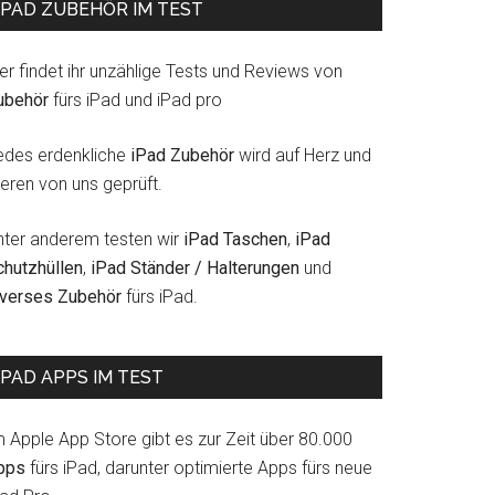
IPAD ZUBEHÖR IM TEST
er findet ihr unzählige Tests und Reviews von
ubehör
fürs iPad und iPad pro
edes erdenkliche
iPad Zubehör
wird auf Herz und
eren von uns geprüft.
nter anderem testen wir
iPad Taschen
,
iPad
chutzhüllen
,
iPad Ständer / Halterungen
und
iverses Zubehör
fürs iPad.
IPAD APPS IM TEST
m Apple App Store gibt es zur Zeit über 80.000
pps
fürs iPad, darunter optimierte Apps fürs neue