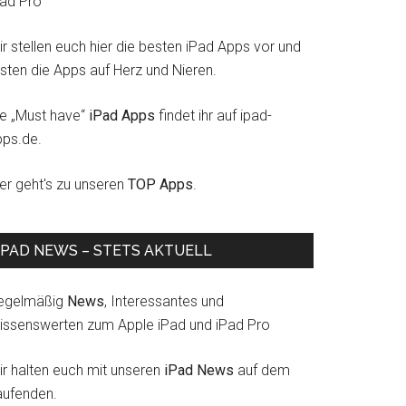
Pad Pro
r stellen euch hier die besten iPad Apps vor und
esten die Apps auf Herz und Nieren.
ie „Must have“
iPad Apps
findet ihr auf ipad-
pps.de.
ier geht's zu unseren
TOP Apps
.
IPAD NEWS – STETS AKTUELL
egelmäßig
News
, Interessantes und
issenswerten zum Apple iPad und iPad Pro
ir halten euch mit unseren
iPad News
auf dem
aufenden.