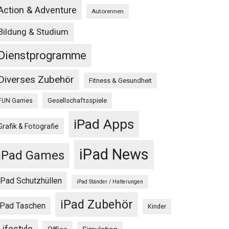
Action & Adventure
Autorennen
Bildung & Studium
Dienstprogramme
Diverses Zubehör
Fitness & Gesundheit
Gesellschaftsspiele
FUN Games
iPad Apps
Grafik & Fotografie
iPad News
iPad Games
iPad Schutzhüllen
iPad Ständer / Halterungen
iPad Zubehör
iPad Taschen
Kinder