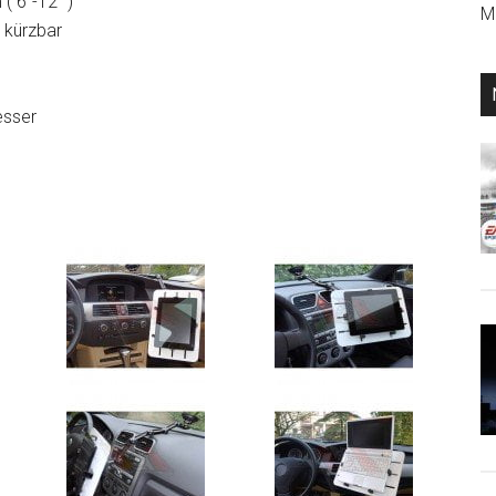
( 6″-12″ )
Mi
d kürzbar
esser