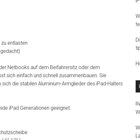
i
Wi
t
D
 zu entlasten
ti
r gedacht)
H
 oder Netbooks auf dem Beifahrersitz oder dem
ässt sich einfach und schnell zusammenbauen. Sie
sich die stabilen Aluminium-Armglieder des iPad-Halters
R
beide iPad Generationen geeignet.
W
W
schutzscheibe
L