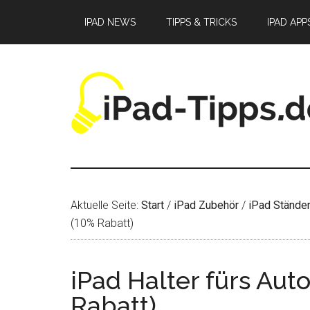
Zum
Zur
Zur
IPAD NEWS
TIPPS & TRICKS
IPAD APP
Inhalt
Seitenspalte
Fußzeile
springen
springen
springen
Aktuelle Seite:
Start
/
iPad Zubehör
/
iPad Ständer
(10% Rabatt)
iPad Halter fürs Aut
Rabatt)