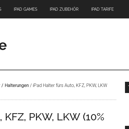
S
IPAD GAMES
IPAD ZUBEHÖR
IPAD TARIFE
S
 / Halterungen
/
iPad Halter fürs Auto, KFZ, PKW, LKW
o, KFZ, PKW, LKW (10%