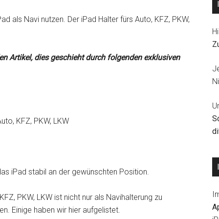
iPad als Navi nutzen. Der iPad Halter fürs Auto, KFZ, PKW,
Hi
Z
den Artikel, dies geschieht durch folgenden exklusiven
J
Ni
U
S
 Auto, KFZ, PKW, LKW
d
 das iPad stabil an der gewünschten Position.
I
 KFZ, PKW, LKW ist nicht nur als Navihalterung zu
A
n. Einige haben wir hier aufgelistet.