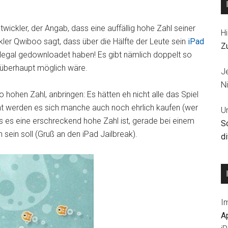
ckler, der Angab, dass eine auffällig hohe Zahl seiner
Hi
kler Qwiboo sagt, dass über die Hälfte der Leute sein
iPad
Z
 illegal gedownloadet haben! Es gibt nämlich doppelt so
s überhaupt möglich wäre.
J
Ni
 hohen Zahl, anbringen: Es hätten eh nicht alle das Spiel
eicht werden es sich manche auch noch ehrlich kaufen (wer
U
s es eine erschreckend hohe Zahl ist, gerade bei einem
S
sein soll (Gruß an den iPad Jailbreak).
d
I
A