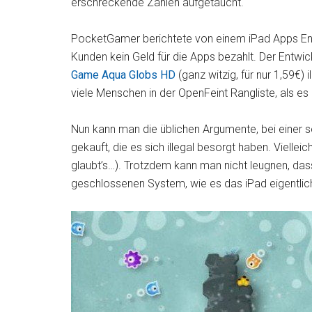
erschreckende Zahlen aufgetaucht.
PocketGamer berichtete von einem iPad Apps Entwi
Kunden kein Geld für die Apps bezahlt. Der Entwic
Game Aqua Globs HD
(ganz witzig, für nur 1,59€)
viele Menschen in der OpenFeint Rangliste, als e
Nun kann man die üblichen Argumente, bei einer so
gekauft, die es sich illegal besorgt haben. Viell
glaubt’s…). Trotzdem kann man nicht leugnen, das
geschlossenen System, wie es das iPad eigentlich 