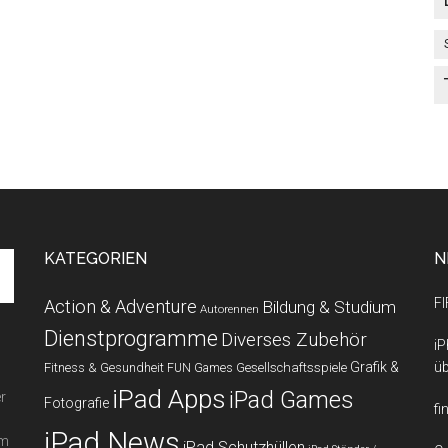
KATEGORIEN
N
FI
Action & Adventure
Bildung & Studium
Autorennen
Dienstprogramme
Diverses Zubehör
iP
Grafik &
üb
Fitness & Gesundheit
Gesellschaftsspiele
FUN Games
iPad Apps
iPad Games
r
Fotografie
fi
iPad News
em
iPad Schutzhüllen