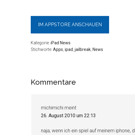
IM APPSTORE ANSCHAUEN
Kategorie:
iPad News
Stichworte:
Apps
,
ipad
,
jailbreak
,
News
Leser-
Kommentare
Interaktionen
michimichi
meint
26. August 2010 um 22:13
naja, wenn ich ein spiel auf meinem iphone,