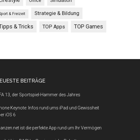
Lifestyle
Office
Simulation
Strategie & Bildung
Sport & Freizeit
Tipps & Tricks
TOP Games
TOP Apps
EUESTE BEITRÄGE
FA 13, der Sportspiel-Hammer des Jahres
hone Keynote: Infos rund ums iPad und Gewissheit
er iOS 6
nanzen.net ist die perfekte App rund um Ihr Vermögen