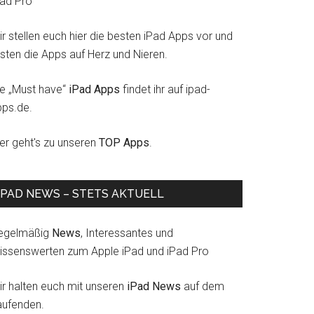
Pad Pro
r stellen euch hier die besten iPad Apps vor und
esten die Apps auf Herz und Nieren.
ie „Must have“
iPad Apps
findet ihr auf ipad-
pps.de.
ier geht's zu unseren
TOP Apps
.
IPAD NEWS – STETS AKTUELL
egelmäßig
News
, Interessantes und
issenswerten zum Apple iPad und iPad Pro
ir halten euch mit unseren
iPad News
auf dem
aufenden.