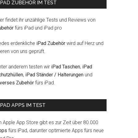
IPAD ZUBEHÖR IM TEST
er findet ihr unzählige Tests und Reviews von
ubehör
fürs iPad und iPad pro
edes erdenkliche
iPad Zubehör
wird auf Herz und
eren von uns geprüft.
nter anderem testen wir
iPad Taschen
,
iPad
chutzhüllen
,
iPad Ständer / Halterungen
und
iverses Zubehör
fürs iPad.
IPAD APPS IM TEST
m Apple App Store gibt es zur Zeit über 80.000
pps
fürs iPad, darunter optimierte Apps fürs neue