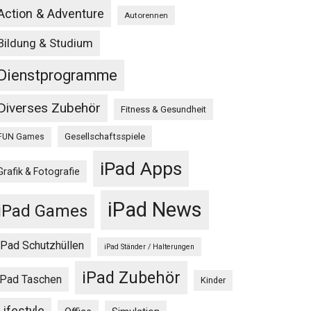
Action & Adventure
Autorennen
Bildung & Studium
Dienstprogramme
Diverses Zubehör
Fitness & Gesundheit
Gesellschaftsspiele
FUN Games
iPad Apps
Grafik & Fotografie
iPad News
iPad Games
iPad Schutzhüllen
iPad Ständer / Halterungen
iPad Zubehör
iPad Taschen
Kinder