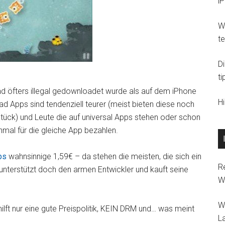
i
Wi
t
D
ti
d öfters illegal gedownloadet wurde als auf dem iPhone
H
Pad Apps sind tendenziell teurer (meist bieten diese noch
tück) und Leute die auf universal Apps stehen oder schon
hmal für die gleiche App bezahlen.
bs
wahnsinnige 1,59€ – da stehen die meisten, die sich ein
R
unterstützt doch den armen Entwickler und kauft seine
W
W
lft nur eine gute Preispolitik, KEIN DRM und… was meint
L