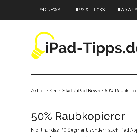
Zum
Zur
Zur
IPAD NEWS
TIPPS & TRICKS
IPAD APP
Inhalt
Seitenspalte
Fußzeile
springen
springen
springen
Aktuelle Seite:
Start
/
iPad News
/
50% Raubkopie
50% Raubkopierer
Nicht nur das PC Segment, sondern auch iPad Apps