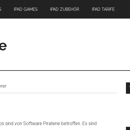
S
IPAD GAMES
IPAD ZUBEHÖR
IPAD TARIFE
S
rer
 sind von Software Piraterie betroffen. Es sind