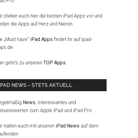
Pad Pro
r stellen euch hier die besten iPad Apps vor und
esten die Apps auf Herz und Nieren.
ie „Must have“
iPad Apps
findet ihr auf ipad-
pps.de.
ier geht's zu unseren
TOP Apps
.
IPAD NEWS – STETS AKTUELL
egelmäßig
News
, Interessantes und
issenswerten zum Apple iPad und iPad Pro
ir halten euch mit unseren
iPad News
auf dem
aufenden.