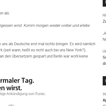
n als:
Hi
Z
ergessen wirst. Komm morgen wieder vorbei und erlebe
J
Ni
 uns als Deutsche erst mal nichts bringen. Es wird nämlich
rk (seit wann, heißt es nicht auch bei uns New York?),
U
an den Übersetzern gespart und Berlin war wohl keine
S
d
I
A