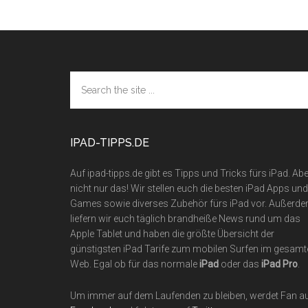
Footer
Search
the
site
...
IPAD-TIPPS.DE
Auf ipad-tipps.de gibt es Tipps und Tricks fürs iPad. Abe
nicht nur das! Wir stellen euch die besten iPad Apps und
Games sowie diverses Zubehör fürs iPad vor. Außerd
liefern wir euch täglich brandheiße News rund um das
Apple Tablet und haben die größte Übersicht der
günstigsten iPad Tarife zum mobilen Surfen im gesamt
Web. Egal ob für das normale
iPad
oder das
iPad Pro
.
Um immer auf dem Laufenden zu bleiben, werdet Fan a