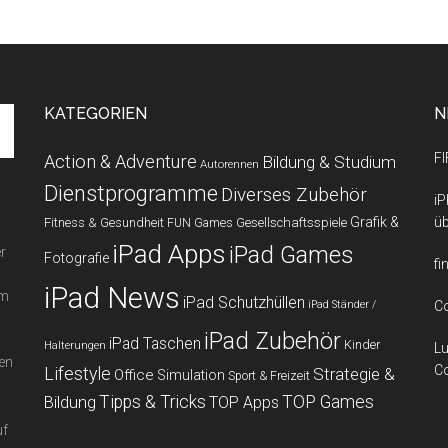
KATEGORIEN
N
FI
Action & Adventure
Bildung & Studium
Autorennen
Dienstprogramme
Diverses Zubehör
iP
Grafik &
üb
Fitness & Gesundheit
Gesellschaftsspiele
FUN Games
iPad Apps
iPad Games
r
Fotografie
fi
iPad News
em
iPad Schutzhüllen
iPad Ständer /
Co
iPad Zubehör
iPad Taschen
Kinder
Halterungen
Lu
en
Co
Lifestyle
Strategie &
Office
Simulation
Sport & Freizeit
Bildung
Tipps & Tricks
TOP Games
TOP Apps
uf