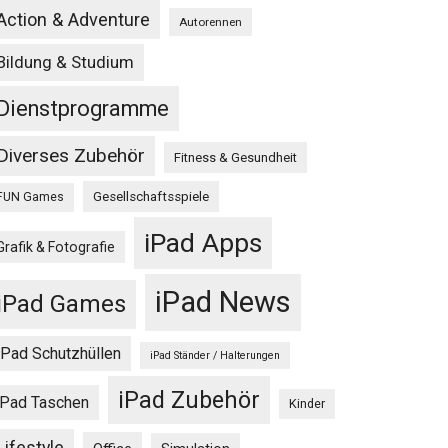
Action & Adventure
Autorennen
Bildung & Studium
Dienstprogramme
Diverses Zubehör
Fitness & Gesundheit
Gesellschaftsspiele
FUN Games
iPad Apps
Grafik & Fotografie
iPad News
iPad Games
iPad Schutzhüllen
iPad Ständer / Halterungen
iPad Zubehör
iPad Taschen
Kinder