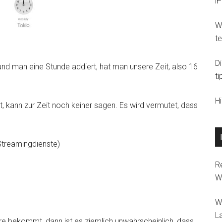
i
Wi
t
D
nd man eine Stunde addiert, hat man unsere Zeit, also 16
ti
H
, kann zur Zeit noch keiner sagen. Es wird vermutet, dass
Streamingdienste)
R
W
W
L
 bekommt, dann ist es ziemlich unwahrscheinlich, dass