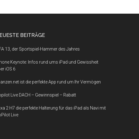
EUESTE BEITRÄGE
FA 13, der Sportspiel-Hammer des Jahres
hone Keynote: Infos rund ums iPad und Gewissheit
er iOS 6
nanzen.net ist die perfekte App rund um Ihr Vermögen
pilot Live DACH – Gewinnspiel – Rabatt
xa 2 H7 die perfekte Halterung für das iPad als Navi mit
Pilot Live