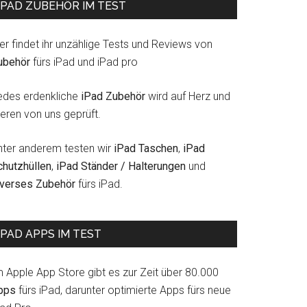
IPAD ZUBEHÖR IM TEST
er findet ihr unzählige Tests und Reviews von
ubehör
fürs iPad und iPad pro
edes erdenkliche
iPad Zubehör
wird auf Herz und
eren von uns geprüft.
nter anderem testen wir
iPad Taschen
,
iPad
chutzhüllen
,
iPad Ständer / Halterungen
und
iverses Zubehör
fürs iPad.
IPAD APPS IM TEST
m Apple App Store gibt es zur Zeit über 80.000
pps
fürs iPad, darunter optimierte Apps fürs neue