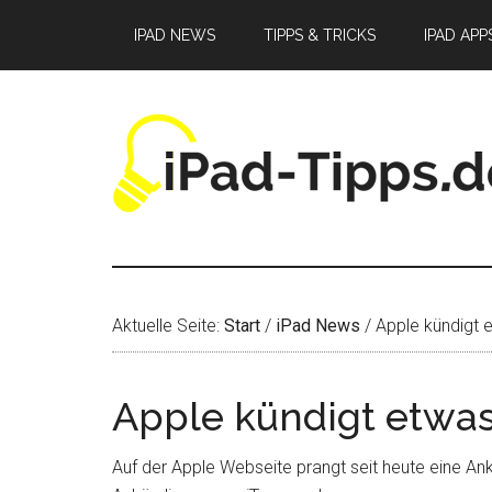
Zum
Zur
Zur
IPAD NEWS
TIPPS & TRICKS
IPAD APP
Inhalt
Seitenspalte
Fußzeile
springen
springen
springen
Aktuelle Seite:
Start
/
iPad News
/
Apple kündigt 
Apple kündigt etwas
Auf der Apple Webseite prangt seit heute eine An