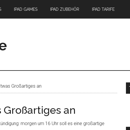
S
IPAD GAMES
IPAD ZUBEHÖR
IPAD TARIFE
S
etwas Großartiges an
 Großartiges an
kündigung: morgen um 16 Uhr soll es eine großartige