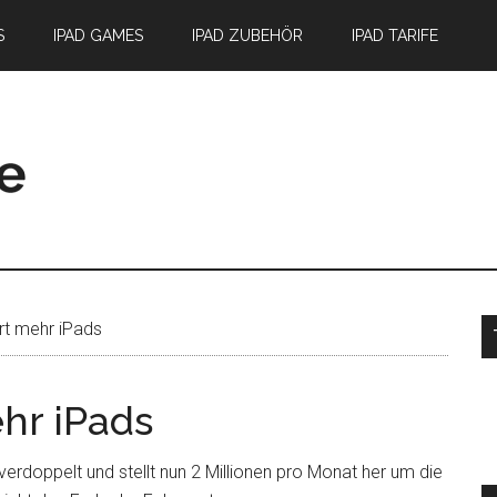
S
IPAD GAMES
IPAD ZUBEHÖR
IPAD TARIFE
S
rt mehr iPads
hr iPads
erdoppelt und stellt nun 2 Millionen pro Monat her um die