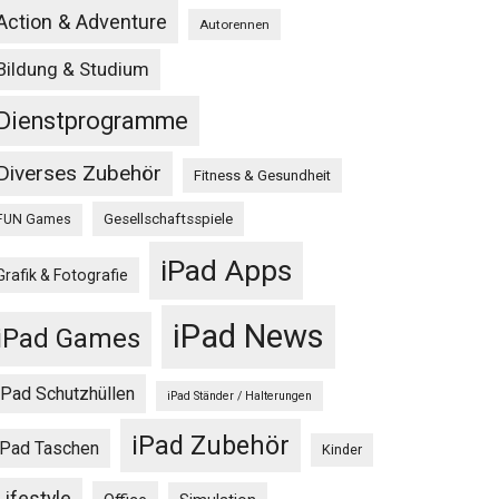
Action & Adventure
Autorennen
Bildung & Studium
Dienstprogramme
Diverses Zubehör
Fitness & Gesundheit
Gesellschaftsspiele
FUN Games
iPad Apps
Grafik & Fotografie
iPad News
iPad Games
iPad Schutzhüllen
iPad Ständer / Halterungen
iPad Zubehör
iPad Taschen
Kinder