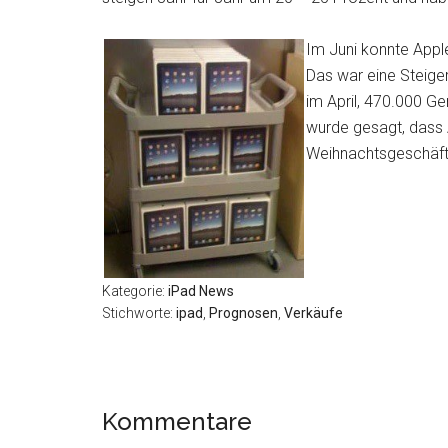
Im Juni konnte Appl
Das war eine Steige
im April, 470.000 Ge
wurde gesagt, dass 
Weihnachtsgeschäft,
Kategorie:
iPad News
Stichworte:
ipad
,
Prognosen
,
Verkäufe
Leser-
Kommentare