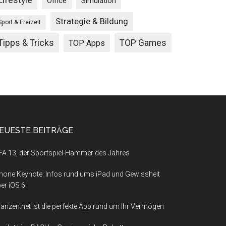
Lifestyle
Office
Simulation
Strategie & Bildung
Sport & Freizeit
Tipps & Tricks
TOP Games
TOP Apps
EUESTE BEITRÄGE
FA 13, der Sportspiel-Hammer des Jahres
hone Keynote: Infos rund ums iPad und Gewissheit
er iOS 6
nanzen.net ist die perfekte App rund um Ihr Vermögen