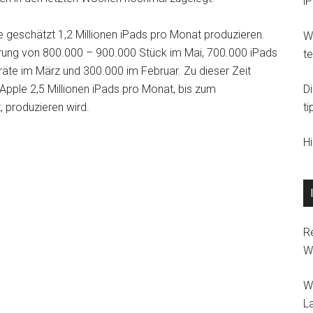
i
e geschätzt 1,2 Millionen iPads pro Monat produzieren.
Wi
rung von 800.000 – 900.000 Stück im Mai, 700.000 iPads
t
räte im März und 300.000 im Februar. Zu dieser Zeit
Apple 2,5 Millionen iPads pro Monat, bis zum
D
 produzieren wird.
ti
H
R
W
W
L