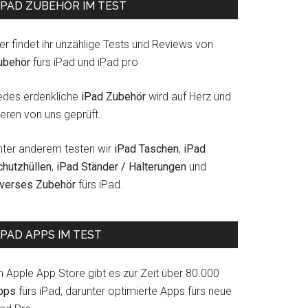
IPAD ZUBEHÖR IM TEST
er findet ihr unzählige Tests und Reviews von
ubehör
fürs iPad und iPad pro
edes erdenkliche
iPad Zubehör
wird auf Herz und
eren von uns geprüft.
nter anderem testen wir
iPad Taschen
,
iPad
chutzhüllen
,
iPad Ständer / Halterungen
und
iverses Zubehör
fürs iPad.
IPAD APPS IM TEST
m Apple App Store gibt es zur Zeit über 80.000
pps
fürs iPad, darunter optimierte Apps fürs neue