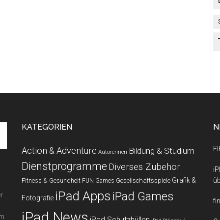
KATEGORIEN
N
FI
Action & Adventure
Bildung & Studium
Autorennen
Dienstprogramme
Diverses Zubehör
iP
Grafik &
üb
Fitness & Gesundheit
Gesellschaftsspiele
FUN Games
iPad Apps
iPad Games
r
Fotografie
fi
iPad News
em
iPad Schutzhüllen