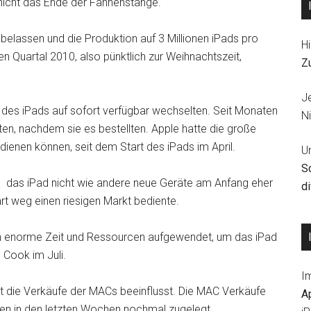
nicht das Ende der Fahnenstange.
belassen und die Produktion auf 3 Millionen iPads pro
Hi
n Quartal 2010, also pünktlich zur Weihnachtszeit,
Z
J
it des iPads auf sofort verfügbar wechselten. Seit Monaten
Ni
en, nachdem sie es bestellten. Apple hatte die große
dienen können, seit dem Start des iPads im April.
U
S
ass das iPad nicht wie andere neue Geräte am Anfang eher
d
t weg einen riesigen Markt bediente.
ben enorme Zeit und Ressourcen aufgewendet, um das iPad
 Cook im Juli.
I
ht die Verkäufe der MACs beeinflusst. Die MAC Verkäufe
A
ben in den letzten Wochen nochmal zugelegt.