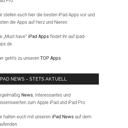
Pad Pro
r stellen euch hier die besten iPad Apps vor und
esten die Apps auf Herz und Nieren.
ie „Must have“
iPad Apps
findet ihr auf ipad-
pps.de.
ier geht's zu unseren
TOP Apps
.
IPAD NEWS – STETS AKTUELL
egelmäßig
News
, Interessantes und
issenswerten zum Apple iPad und iPad Pro
ir halten euch mit unseren
iPad News
auf dem
aufenden.