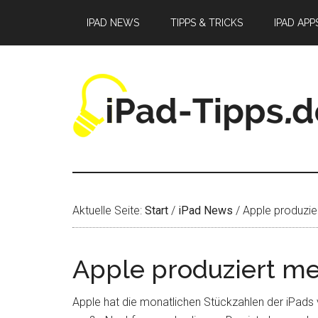
Zum
Zur
Zur
IPAD NEWS
TIPPS & TRICKS
IPAD APP
Inhalt
Seitenspalte
Fußzeile
springen
springen
springen
Aktuelle Seite:
Start
/
iPad News
/
Apple produzie
Apple produziert me
Apple hat die monatlichen Stückzahlen der iPads v