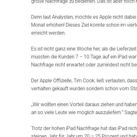
große Nachfrage zu bedienen. Das ist aber noch 
Denn laut Analysten, möchte es Apple nicht dabei 
Monat erhöhen! Dieses Ziel könnte schon im vierte
erreicht werden.
Es ist nicht ganz eine Woche her, als die Lieferze
mussten die Kunden 7 – 10 Tage auf ein iPad wart
Nachfrage nicht erwartet oder zumindest nicht be
Der Apple Offizielle, Tim Cook, ließ verlauten, d
verhalten gekauft wurden sondern schon vom Star
„Wir wollten einen Vorteil daraus ziehen und ha
an so viele Leute wie möglich auszuliefern.“ Sagte
Trotz der hohen iPad Nachfrage hat das iPad nic
steigen Jahr für Jahr um 20 – 25 Prozent und ha