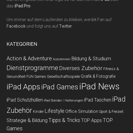
das
iPad Pro
.
Um immer auf dem Laufenden zu bleiben, werdet Fan auf
Facebook
und folgt uns auf
Twitter
.
KATEGORIEN
Action & Adventure
Bildung & Studium
Autorennen
Dienstprogramme
Diverses Zubehör
Fitness &
Grafik & Fotografie
Gesundheit
Gesellschaftsspiele
FUN Games
iPad News
iPad Apps
iPad Games
iPad
iPad Schutzhüllen
iPad Taschen
iPad Ständer / Halterungen
Zubehör
Lifestyle
Office
Simulation
Kinder
Sport & Freizeit
Strategie & Bildung
Tipps & Tricks
TOP
TOP Apps
Games