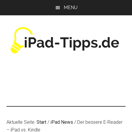
Zum
Zur
Zur
MENU
Inhalt
Seitenspalte
Fußzeile
springen
springen
springen
Aktuelle Seite:
Start
/
iPad News
/
Der bessere E-Reader
– iPad vs. Kindle