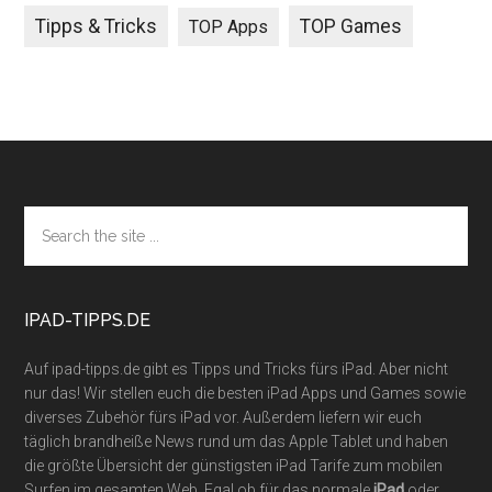
Tipps & Tricks
TOP Games
TOP Apps
Footer
Search
the
site
...
IPAD-TIPPS.DE
Auf ipad-tipps.de gibt es Tipps und Tricks fürs iPad. Aber nicht
nur das! Wir stellen euch die besten iPad Apps und Games sowie
diverses Zubehör fürs iPad vor. Außerdem liefern wir euch
täglich brandheiße News rund um das Apple Tablet und haben
die größte Übersicht der günstigsten iPad Tarife zum mobilen
Surfen im gesamten Web. Egal ob für das normale
iPad
oder