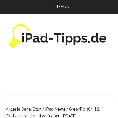
Zum
Zur
Zur
MENU
Inhalt
Seitenspalte
Fußzeile
springen
springen
springen
Aktuelle Seite:
Start
/
iPad News
/
GreenPois0n 4.2.1
iPad Jailbreak bald verfügbar UPDATE