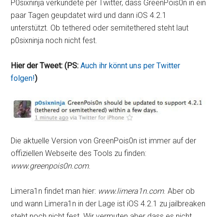
P0sixninja verkündete per Twitter, dass GreenPois0n in ein
paar Tagen geupdatet wird und dann iOS 4.2.1
unterstützt. Ob tethered oder semitethered steht laut
p0sixninja noch nicht fest.
Hier der Tweet: (PS:
Auch ihr könnt uns per Twitter
folgen!
)
Die aktuelle Version von GreenPois0n ist immer auf der
offiziellen Webseite des Tools zu finden:
www.greenpois0n.com
.
Limera1n findet man hier:
www.limera1n.com
. Aber ob
und wann Limera1n in der Lage ist iOS 4.2.1 zu jailbreaken
steht noch nicht fest. Wir vermuten aber dass es nicht