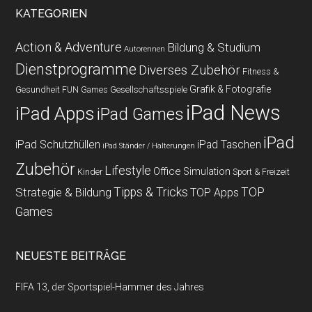
KATEGORIEN
Action & Adventure
Bildung & Studium
Autorennen
Dienstprogramme
Diverses Zubehör
Fitness &
Grafik & Fotografie
Gesundheit
Gesellschaftsspiele
FUN Games
iPad News
iPad Apps
iPad Games
iPad
iPad Schutzhüllen
iPad Taschen
iPad Ständer / Halterungen
Zubehör
Lifestyle
Office
Simulation
Kinder
Sport & Freizeit
Strategie & Bildung
Tipps & Tricks
TOP
TOP Apps
Games
NEUESTE BEITRÄGE
FIFA 13, der Sportspiel-Hammer des Jahres