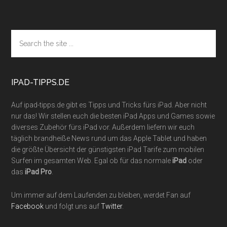
Footer
Search
the
site
...
IPAD-TIPPS.DE
Auf ipad-tipps.de gibt es Tipps und Tricks fürs iPad. Aber nicht
nur das! Wir stellen euch die besten iPad Apps und Games sowie
diverses Zubehör fürs iPad vor. Außerdem liefern wir euch
täglich brandheiße News rund um das Apple Tablet und haben
die größte Übersicht der günstigsten iPad Tarife zum mobilen
Surfen im gesamten Web. Egal ob für das normale
iPad
oder
das
iPad Pro
.
Um immer auf dem Laufenden zu bleiben, werdet Fan auf
Facebook
und folgt uns auf
Twitter
.